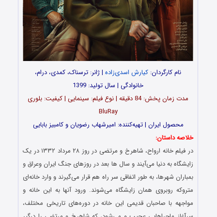
نام کارگردان:
کیارش اسدی‌زاده
| ژانر: ترسناک، کمدی، درام،
خانوادگی | سال تولید: 1399
مدت‌‌ زمان پخش: 84 دقیقه | نوع فیلم: سینمایی | کیفیت: بلوری
BluRay
محصول ایران | تهیه‎‌کننده: امیرشهاب رضویان و کامبیز بابایی
خلاصه داستان:
در فیلم خانه ارواح، شاهرخ و مرتضی در روز ۲۸ مرداد ۱۳۳۲ در یک
زایشگاه به دنیا می‌آیند و سال ها بعد در روزهای جنگ ایران و‌عراق و
بمباران شهرها، به طور اتفاقی سر راه هم قرار می‌گیرند و وارد خانه‌ای
متروکه روبروی همان زایشگاه می‌شوند. ورود آنها به این خانه و
مواجهه با صاحبان قدیمی این خانه در دوره‌های تاریخی مختلف،
سرآغاز ماجراهایی عجیب و می‌شود، که شاهرخ و مرتضی را درگیر