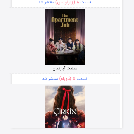
۸ (زیرنویس)
قسمت
منتشر شد
عملیات آپارتمان
۵ (دوبله)
قسمت
منتشر شد