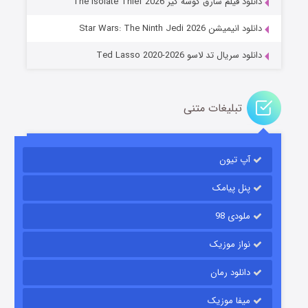
دانلود فیلم سارق گوشه گیر The Isolate Thief 2026
۱۴ (زیرنویس)
قسمت
منتشر شد
دانلود انیمیشن Star Wars: The Ninth Jedi 2026
دانلود سریال تد لاسو Ted Lasso 2020-2026
تبلیغات متنی
آپ تیون
باب اسفنجی فصل ۱۷
۶ (زیرنویس)
قسمت
منتشر شد
پنل پیامک
ملودی 98
نواز موزیک
دانلود رمان
میفا موزیک