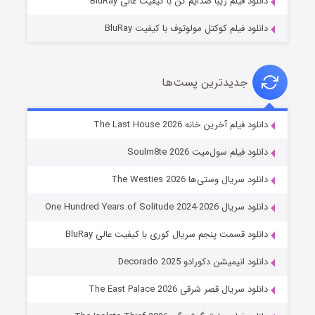
دانلود فیلم زیبا صدایم کن با کیفیت عالی BluRay
دانلود فیلم کوکتل مولوتوف با کیفیت BluRay
جدیدترین پست‌ها
خاندان اژدها فصل ۳
دانلود فیلم آخرین خانه The Last House 2026
۶ (زیرنویس)
قسمت
منتشر شد
دانلود فیلم سول‌میت Soulm8te 2026
دانلود سریال وستی‌ها The Westies 2026
دانلود سریال One Hundred Years of Solitude 2024-2026
دانلود قسمت پنجم سریال کوری با کیفیت عالی BluRay
دانلود انیمیشن دکورادو Decorado 2025
دانلود سریال قصر شرقی The East Palace 2026
جادوگری در مغولستان