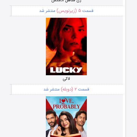
زن متاهل آدمکش
۵ (زیرنویس)
قسمت
منتشر شد
لاکی
۲ (دوبله)
قسمت
منتشر شد