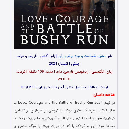
نام:
عشق، شجاعت و نبرد بوشی ران
| ژانر: اکشن، تاریخی، درام،
جنگی | انتشار: 2024
زبان: انگلیسی | زیرنویس فارسی: دارد | مدت: 109 دقیقه | فرمت:
WEB-DL
فرمت: MKV | محصول کشور آمریکا | امتیاز فیلم: 5.0 از 10
خلاصه داستان:
در فیلم Love, Courage and the Battle of Bushy Run 2024 در
سال 1763، سرهنگ هنری بوکه، با گروهی از سربازان بریتانیایی،
کوهپایه‌نشینان اسکاتلندی و داوطلبان آمریکایی، ماموریت یافت تا
صدها مرد، زن و کودک را که در فورت پیت با مرگ حتمی یا