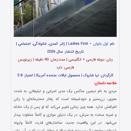
نام:
اول بانوان
– Ladies First | ژانر: کمدی، خانوادگی، اجتماعی |
تاریخ انتشار: سال 2026
زبان: دوبله فارسی + انگلیسی | مدت‌زمان: 90 دقیقه | زیرنویس
فارسی: دارد
کارگردان: تیا شاروک | محصول ایالات متحده آمریکا | امتیاز: 5.8
خلاصه داستان:
مردی به نام دیمین ساکس یک مدیر اجرایی و تبلیغاتی به شدت
مغرور، زن‌ستیز و خودشیفته است که رفتار محترمانه‌ای با زنان
اطرافش ندارد. همه چیز زمانی تغییر می‌کند که او پس از یک حادثه
و ضربه سخت به سرش، در یک دنیای موازی و کاملاً متفاوت بیدار
می‌شود. در این واقعیت جدید، ساختارهای قدرت کاملاً وارونه
شده‌اند؛ جامعه یک سیستم «مادرسالار» مطلق است که در آن زنان