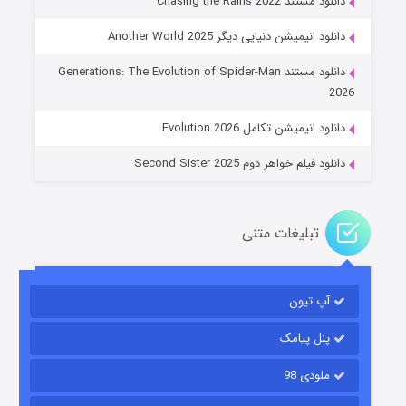
دانلود مستند Chasing the Rains 2022
دانلود انیمیشن دنیایی دیگر Another World 2025
جادوگری در مغولستان
دانلود مستند Generations: The Evolution of Spider-Man
۱۴ (زیرنویس)
قسمت
منتشر شد
2026
دانلود انیمیشن تکامل Evolution 2026
دانلود فیلم خواهر دوم Second Sister 2025
تبلیغات متنی
باب اسفنجی فصل ۱۷
آپ تیون
۶ (زیرنویس)
قسمت
منتشر شد
پنل پیامک
ملودی 98