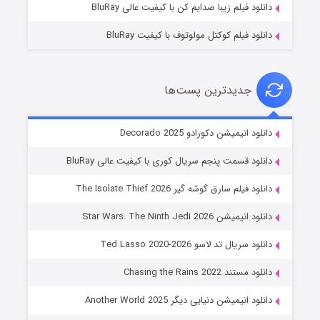
دانلود فیلم زیبا صدایم کن با کیفیت عالی BluRay
دانلود فیلم کوکتل مولوتوف با کیفیت BluRay
جدیدترین پست‌ها
خاندان اژدها فصل ۳
دانلود انیمیشن دکورادو Decorado 2025
۶ (زیرنویس)
قسمت
منتشر شد
دانلود قسمت پنجم سریال کوری با کیفیت عالی BluRay
دانلود فیلم سارق گوشه گیر The Isolate Thief 2026
دانلود انیمیشن Star Wars: The Ninth Jedi 2026
دانلود سریال تد لاسو Ted Lasso 2020-2026
دانلود مستند Chasing the Rains 2022
دانلود انیمیشن دنیایی دیگر Another World 2025
جادوگری در مغولستان