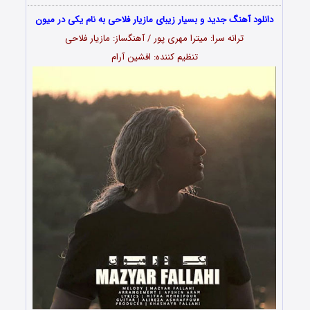
دانلود آهنگ جدید و بسیار زیبای مازیار فلاحی به نام یکی در میون
ترانه سرا: میترا مهری پور / آهنگساز: مازیار فلاحی
تنظیم کننده: افشین آرام