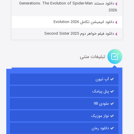
دانلود مستند Generations: The Evolution of Spider-Man
۱۴ (زیرنویس)
قسمت
منتشر شد
2026
دانلود انیمیشن تکامل Evolution 2026
دانلود فیلم خواهر دوم Second Sister 2025
تبلیغات متنی
باب اسفنجی فصل ۱۷
آپ تیون
۶ (زیرنویس)
قسمت
منتشر شد
پنل پیامک
ملودی 98
نواز موزیک
دانلود رمان