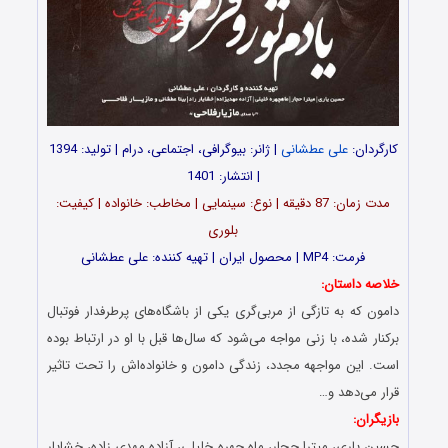
کارگردان:
علی عطشانی
| ژانر: بیوگرافی، اجتماعی، درام | تولید: 1394
| انتشار: 1401
مدت‌‌ زمان: 87 دقیقه | نوع: سینمایی | مخاطب: خانواده | کیفیت:
بلوری
فرمت: MP4 | محصول ایران | تهیه‎‌ کننده: علی عطشانی
خلاصه داستان:
دامون که به تازگی از مربی‌گری یکی از باشگاه‌های پرطرفدار فوتبال
برکنار شده، با زنی مواجه می‌شود که سال‌ها قبل با او در ارتباط بوده
است. این مواجهه مجدد، زندگی دامون و خانواده‌اش را تحت تاثیر
قرار می‌دهد و…
بازیگران:
حسین یاری، میترا حجار، ماه چهره خلیلی، آزاده مهدی زاده، خشایار