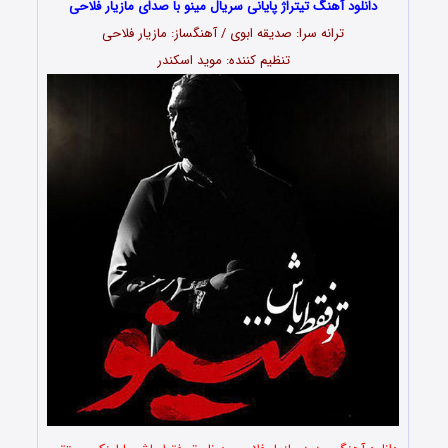
دانلود آهنگ تیتراژ پایانی سریال مینو با صدای مازیار فلاحی
ترانه سرا: صدیقه ابوی / آهنگساز: مازیار فلاحی
تنظیم کننده: موید اسکندر