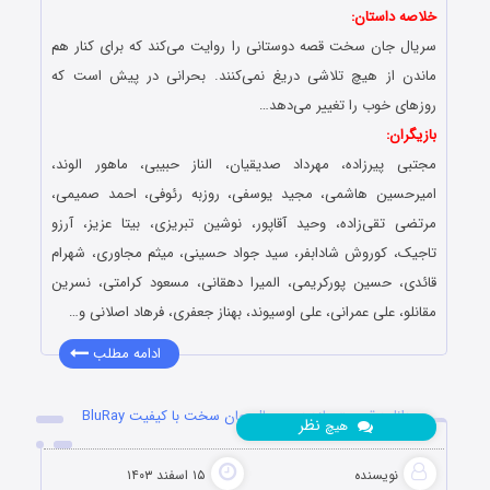
خلاصه داستان:
سریال جان سخت قصه دوستانی را روایت می‌کند که برای کنار هم
ماندن از هیچ تلاشی دریغ نمی‌کنند. بحرانی در پیش است که
روزهای خوب را تغییر می‌دهد…
بازیگران:
مجتبی‌ پیرزاده، مهرداد صدیقیان، الناز حبیبی، ماهور الوند،
امیرحسین هاشمی، مجید یوسفی، روزبه رئوفی، احمد صمیمی،
مرتضی تقی‌زاده، وحید آقاپور، نوشین تبریزی، بیتا عزیز، آرزو
تاجیک، کوروش شادابفر، سید جواد حسینی، میثم مجاوری، شهرام
قائدی، حسین پورکریمی، المیرا دهقانی، مسعود کرامتی، نسرین
مقانلو، علی عمرانی، علی اوسیوند، بهناز جعفری، فرهاد اصلانی و…
ادامه مطلب
دانلود قسمت یازدهم سریال جان سخت با کیفیت BluRay
نظر
هیچ
نویسنده
۱۵ اسفند ۱۴۰۳