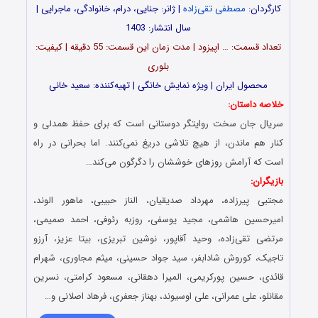
کارگردان:
مصطفی تقی‌زاده
| ژانر: جنایی، درام، خانوادگی، ماجرایی |
سال انتشار: 1403
تعداد قسمت‌: … اپیزود | مدت زمان این قسمت: 55 دقیقه | کیفیت:
بلوری
محصول ایران | ویژه نمایش خانگی | تهیه‌کننده: سعید خانی
خلاصه داستان:
سریال جان سخت روایتگر دوستانی است که برای حفظ همدلی و
کنار هم ماندن، از هیچ تلاشی دریغ نمی‌کنند. اما بحرانی در راه
است که آرامش روزهای خوششان را دگرگون می‌کند…
بازیگران:
مجتبی‌ پیرزاده، مهرداد صدیقیان، الناز حبیبی، ماهور الوند،
امیرحسین هاشمی، مجید یوسفی، روزبه رئوفی، احمد صمیمی،
مرتضی تقی‌زاده، وحید آقاپور، نوشین تبریزی، بیتا عزیز، آرزو
تاجیک، کوروش شادابفر، سید جواد حسینی، میثم مجاوری، شهرام
قائدی، حسین پورکریمی، المیرا دهقانی، مسعود کرامتی، نسرین
مقانلو، علی عمرانی، علی اوسیوند، بهناز جعفری، فرهاد اصلانی و…