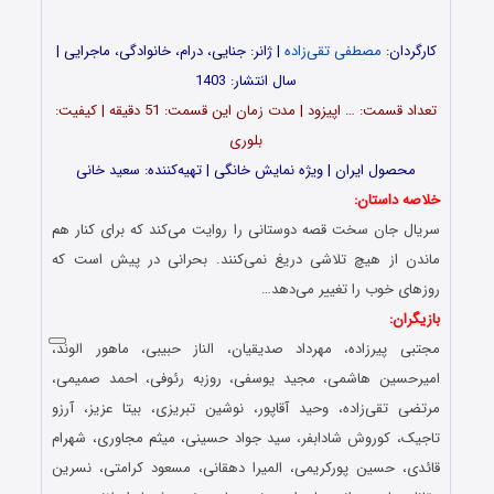
کارگردان:
مصطفی تقی‌زاده
| ژانر: جنایی، درام، خانوادگی، ماجرایی |
سال انتشار: 1403
تعداد قسمت‌: … اپیزود | مدت زمان این قسمت: 51 دقیقه | کیفیت:
بلوری
محصول ایران | ویژه نمایش خانگی | تهیه‌کننده: سعید خانی
خلاصه داستان:
سریال جان سخت قصه دوستانی را روایت می‌کند که برای کنار هم
ماندن از هیچ تلاشی دریغ نمی‌کنند. بحرانی در پیش است که
روزهای خوب را تغییر می‌دهد…
بازیگران:
مجتبی‌ پیرزاده، مهرداد صدیقیان، الناز حبیبی، ماهور الوند،
امیرحسین هاشمی، مجید یوسفی، روزبه رئوفی، احمد صمیمی،
مرتضی تقی‌زاده، وحید آقاپور، نوشین تبریزی، بیتا عزیز، آرزو
تاجیک، کوروش شادابفر، سید جواد حسینی، میثم مجاوری، شهرام
قائدی، حسین پورکریمی، المیرا دهقانی، مسعود کرامتی، نسرین