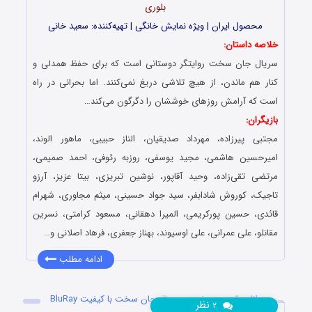
بلوری
محصول ایران | ویژه نمایش خانگی | تهیه‌کننده: سعید خانی
خلاصه داستان:
سریال جان سخت روایتگر دوستانی است که برای حفظ همدلی و
کنار هم ماندن، از هیچ تلاشی دریغ نمی‌کنند. اما بحرانی در راه
است که آرامش روزهای خوششان را دگرگون می‌کند…
بازیگران:
مجتبی‌ پیرزاده، مهرداد صدیقیان، الناز حبیبی، ماهور الوند،
امیرحسین هاشمی، مجید یوسفی، روزبه رئوفی، احمد صمیمی،
مرتضی تقی‌زاده، وحید آقاپور، نوشین تبریزی، بیتا عزیز، آرزو
تاجیک، کوروش شادابفر، سید جواد حسینی، میثم مجاوری، شهرام
قائدی، حسین پورکریمی، المیرا دهقانی، مسعود کرامتی، نسرین
مقانلو، علی عمرانی، علی اوسیوند، بهناز جعفری، فرهاد اصلانی و…
ادامه مطلب
دانلود قسمت هفدهم سریال جان سخت با کیفیت BluRay
نظر
۲