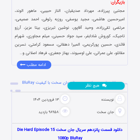
بازیگران:
مجتبی‌ پیرزاده، مهرداد صدیقیان، الناز حبیبی، ماهور الوند،
امیرحسین هاشمی، مجید یوسفی، روزبه رئوفی، احمد صمیمی،
مرتضی تقی‌زاده، وحید آقاپور، نوشین تبریزی، بیتا عزیز، آرزو
تاجیک، کوروش شادابفر، سید جواد حسینی، میثم مجاوری، شهرام
قائدی، حسین پورکریمی، المیرا دهقانی، مسعود کرامتی، نسرین
مقانلو، علی عمرانی، علی اوسیوند، بهناز جعفری، فرهاد اصلانی و…
ادامه مطلب
دانلود قسمت پانزدهم سریال جان سخت با کیفیت BluRay
نظر
هیچ
نویسنده
۱۳ فروردین ۱۴۰۴
جان سخت
۹۸۹۵۸ بازدید
دانلود قسمت پانزدهم سریال جان سخت Die Hard Episode 15
1080p BluRay