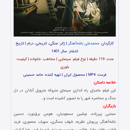
کارگردان:
محمدعلی باشه‌آهنگر
| ژانر: جنگی، تاریخی، درام | تاریخ
انتشار: سال 1401
مدت‌‌: 119 دقیقه | نوع فیلم: سینمایی | مخاطب: خانواده | کیفیت:
بلوری
فرمت: MP4 | محصول ایران | تهیه‎‌ کننده: حامد حسینی
خلاصه داستان:
این فیلم ماجرای راه اندازی سینمای متروکه متروپل آبادان در دل
جنگ و محاصره شهر را به تصویر کشیده است و…
بازیگران:
مجتبی پیرزاده، نوشین مسعودیان، هومن برق‌نورد، حسین
باشه‌آهنگر، پریوش نظریه، شهاب عسگری، سهراب منصوری، فرید
قبادی، هادی عامل هاشمی، حسین پوریده، شهریار فرد، رضا کیانیان