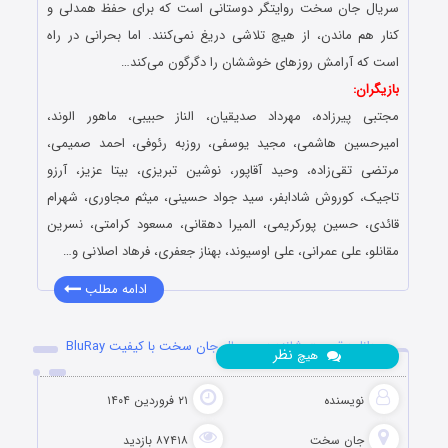
سریال جان سخت روایتگر دوستانی است که برای حفظ همدلی و
کنار هم ماندن، از هیچ تلاشی دریغ نمی‌کنند. اما بحرانی در راه
است که آرامش روزهای خوششان را دگرگون می‌کند…
بازیگران:
مجتبی‌ پیرزاده، مهرداد صدیقیان، الناز حبیبی، ماهور الوند،
امیرحسین هاشمی، مجید یوسفی، روزبه رئوفی، احمد صمیمی،
مرتضی تقی‌زاده، وحید آقاپور، نوشین تبریزی، بیتا عزیز، آرزو
تاجیک، کوروش شادابفر، سید جواد حسینی، میثم مجاوری، شهرام
قائدی، حسین پورکریمی، المیرا دهقانی، مسعود کرامتی، نسرین
مقانلو، علی عمرانی، علی اوسیوند، بهناز جعفری، فرهاد اصلانی و…
ادامه مطلب
دانلود قسمت شانزدهم سریال جان سخت با کیفیت BluRay
نظر
هیچ
نویسنده
۲۱ فروردین ۱۴۰۴
جان سخت
۸۷۴۱۸ بازدید