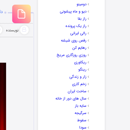
دومینو
دا
دیو و ماه پیشونی
راز بقا
راز یک پرونده
نویسنده
رالی ایرانی
رقص روی شیشه
رهایم کن
روزی روزگاری مریخ
ریکاوری
رینگو
زار و زندگی
زخم کاری
ساخت ایران
سال های دور از خانه
سایه باز
سرگیجه
سقوط
سودا