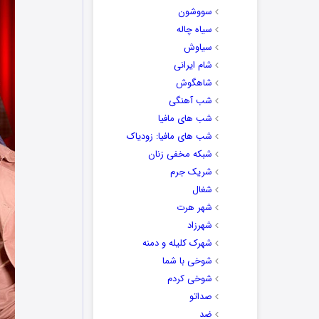
سووشون
سیاه چاله
سیاوش
شام ایرانی
شاهگوش
شب آهنگی
شب های مافیا
شب های مافیا: زودیاک
شبکه مخفی زنان
شریک جرم
شغال
شهر هرت
شهرزاد
شهرک کلیله و دمنه
شوخی با شما
شوخی کردم
صداتو
ضد