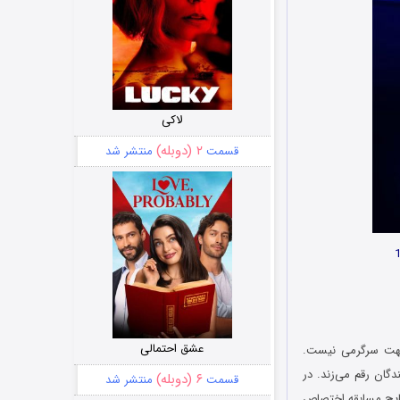
لاکی
۲ (دوبله)
قسمت
منتشر شد
عشق احتمالی
 جهت سرگرمی نیست.
گان رقم می‌زند. در
۶ (دوبله)
قسمت
منتشر شد
تایج مسابقه اختصاص