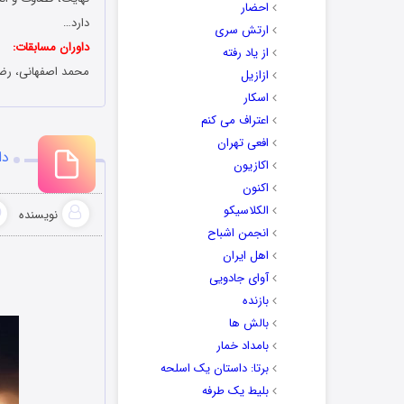
احضار
دارد…
ارتش سری
داوران مسابقات:
از یاد رفته
محمد اصفهانی، رضا
ازازیل
اسکار
اعتراف می کنم
افعی تهران
دا
اکازیون
اکنون
الکلاسیکو
نویسنده
انجمن اشباح
اهل ایران
آوای جادویی
بازنده
بالش ها
بامداد خمار
برتا: داستان یک اسلحه
بلیط یک‌‌ طرفه