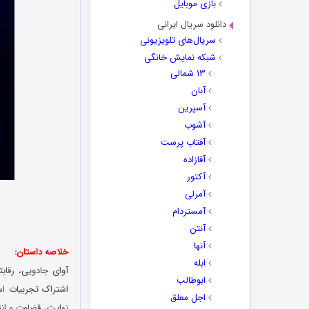
بازی موبایل
دانلود سریال ایرانی
سریال‌های تلویزیونی
شبکه نمایش خانگی
۱۳ شمالی
آبان
آسپرین
آشوب
آفتاب پرست
آقازاده
آکتور
آمرلی
آمستردام
آنتن
آنها
خلاصه داستان:
ابله
آوای جادویی، رقا
ابوطالب
اشتراک تجربیات اس
اجل معلق
نهایت، قضاوت و انت