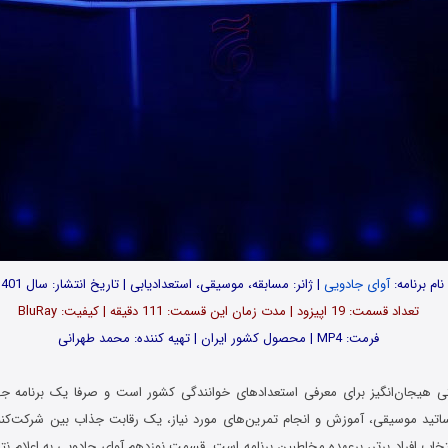
نام برنامه:
آوای جادویی
| ژانر: مسابقه، موسیقی، استعدادیابی | تاریخ انتشار: سال 1401
تعداد قسمت‌: 19 اپیزود | مدت زمان این قسمت: 111 دقیقه | کیفیت: BluRay
فرمت: MP4 | محصول کشور ایران | تهیه کننده: محمد طهرانی
بتی هیجان‌انگیز برای معرفی استعدادهای خوانندگی کشور است و صرفا یک برنامه‌
اتید موسیقی، آموزش و انجام تمرین‌های مورد نیاز، یک رقابت جذاب بین شرکت‌کنند
خاب افراد برتر، برعهده مخاطبین برنامه است. قسمت نوزدهم آوای جادویی به اعلام ن