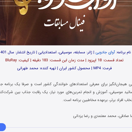
نام برنامه:
آوای جادویی
| ژانر: مسابقه، موسیقی، استعدادیابی | تاریخ انتشار: سال 1401
تعداد قسمت‌: 18 اپیزود | مدت زمان این قسمت: 183 دقیقه | کیفیت: BluRay
فرمت: MP4 | محصول کشور ایران | تهیه کننده: محمد طهرانی
بتی هیجان‌انگیز برای معرفی استعدادهای خوانندگی کشور است و صرفا یک برنامه‌
اتید موسیقی، آموزش و انجام تمرین‌های مورد نیاز، یک رقابت جذاب بین شرکت‌کنند
خاب افراد برتر، برعهده مخاطبین برنامه است.
 صادقی، محمد معتمدی و رضا یزدانی