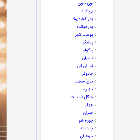
بوی خون
بی گناه
پدر گواردیولا
پدرخوانده
پوست شیر
پیشگو
پیکولو
تاسیان
تی ان تی
جادوگر
جان سخت
جزیره
جنگل آسفالت
جوکر
جیران
چهره شو
چیدمانه
حرفه ای