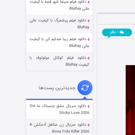
دانلود فیلم سینما شهر قصه با کیفیت
عالی BluRay
دانلود فیلم پیشمرگ با کیفیت عالی
BluRay
نظر
۱
دانلود فیلم زیبا صدایم کن با کیفیت
عملیات آپارتمان
عالی BluRay
۲ (زیرنویس)
قسمت
منتشر شد
دانلود فیلم کوکتل مولوتوف با
کیفیت BluRay
جدیدترین پست‌ها
دانلود سریال عشق چسبناک ما Our
Sticky Love 2026
مردگان متحرک: شهر مرده ۳
دانلود سریال زن متاهل آدمکش A
۲ (زیرنویس)
قسمت
منتشر شد
Bona Fide Killer 2026