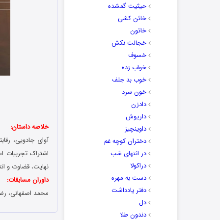
حیثیت گمشده
خائن کشی
خاتون
خجالت نکش
خسوف
خواب زده
خوب بد جلف
خون سرد
دادزن
داریوش
خلاصه داستان:
داوینچیز
آوای جادویی، رقا
دختران کوچه غم
در انتهای شب
اشتراک تجربیات اس
دراکولا
نهایت، قضاوت و انت
دست به مهره
داوران مسابقات:
دفتر یادداشت
محمد اصفهانی، رضا
دل
دندون طلا