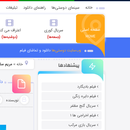
خانه
سینمای دوستی‌ها
راهنمای دانلود
تبلیغات
صفحه اصلی
سریال کوری
اعتراف می کن
HOME
(جمعه‌ها)
(دوشنبه‌ها)
وب‌سایت دوستی‌ها
دانلود و تماشای فیلم
پیشنهادها
خانه
مریم سل
»
دا
فیلم بادیگارد
فیلم دایره زنگی
نویسنده
سریال گنج مظفر
فیلم اخراجی ها ۱
سریال بازی مرکب