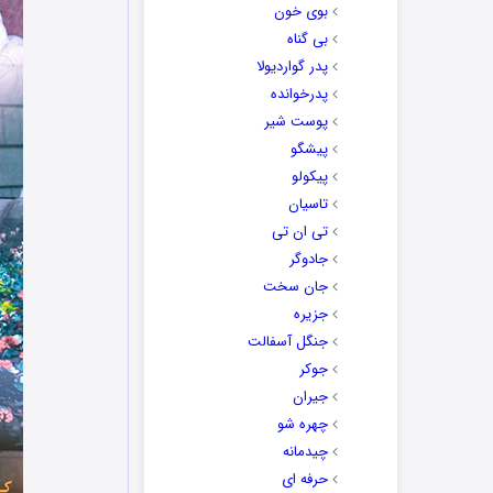
بوی خون
بی گناه
پدر گواردیولا
پدرخوانده
پوست شیر
پیشگو
پیکولو
تاسیان
تی ان تی
جادوگر
جان سخت
جزیره
جنگل آسفالت
جوکر
جیران
چهره شو
چیدمانه
حرفه ای