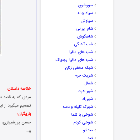
سووشون
سیاه چاله
سیاوش
شام ایرانی
شاهگوش
شب آهنگی
شب های مافیا
شب های مافیا: زودیاک
شبکه مخفی زنان
شریک جرم
شغال
خلاصه داستان:
شهر هرت
مردی که به قصد دز
شهرزاد
تصمیم میگیرد از ا
شهرک کلیله و دمنه
بازیگران:
شوخی با شما
شوخی کردم
حسن پورشیرازی، رض
صداتو
و…
ضد