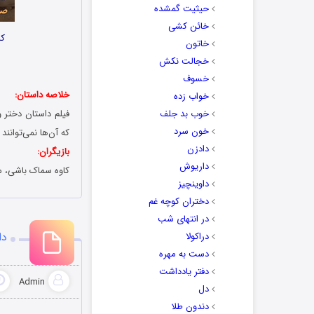
حیثیت گمشده
خائن کشی
کا
خاتون
خجالت نکش
خسوف
خلاصه داستان:
خواب زده
خوب بد جلف
فیلم داستان دختر 
خون سرد
که آن‌ها نمی‌توانن
دادزن
بازیگران:
داریوش
کاوه سماک باشی، م
داوینچیز
دختران کوچه غم
در انتهای شب
دا
دراکولا
دست به مهره
دفتر یادداشت
Admin
دل
دندون طلا