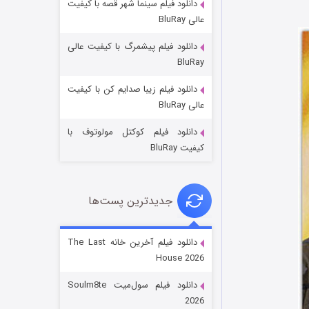
دانلود فیلم سینما شهر قصه با کیفیت
عالی BluRay
دانلود فیلم پیشمرگ با کیفیت عالی
BluRay
دانلود فیلم زیبا صدایم کن با کیفیت
خاندان اژدها فصل ۳
عالی BluRay
۶ (زیرنویس)
قسمت
منتشر شد
دانلود فیلم کوکتل مولوتوف با
کیفیت BluRay
جدیدترین پست‌ها
دانلود فیلم آخرین خانه The Last
House 2026
جادوگری در مغولستان
دانلود فیلم سول‌میت Soulm8te
۱۴ (زیرنویس)
قسمت
منتشر شد
2026