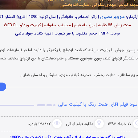
رگردان:
منوچهر مصیری
| ژانر: اجتماعی، خانوادگی | سال تولید: 1390 | تاریخ انتشار: 1391
مدت زمان: 85 دقیقه | نوع: تله فیلم | مخاطب: خانواده | کیفیت ویدئو: WEB-DL
فرمت: MP4 | حجم: متفاوت با هر کیفیت | تهیه کننده: جواد قاضی
و پسری جوان را روایت می‌کند که قصد ازدواج با یکدیگر را دارند اما در آزمایشات 
د با یکدیگر ازدواج کنند، چون هم‌خون هستند و خانوادهایشان با این ازدواج مخالف هس
ریم سلطانی، عنایت بخشی، صدیقه کیانفر، مهدی سلوکی و احسان فدایی
نلود فیلم آقای هفت رنگ با کیفیت عالی
۰۷ خرداد ۱۳۹۴
دانلود فیلم‌ ایرانی
۱۳۸۸۲۲ بازدید
دانلود رایگان فیلم سینمایی ایرانی آقای هفت رنگ با کیفیت عالی 1080p