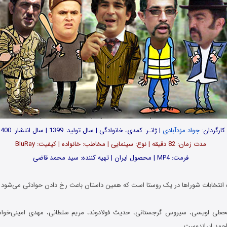
کارگردان:
جواد مزدآبادی
| ژانـر: کمدی، خانوادگی | سال تولید: 1399 | سال انتشار: 1400
مدت‌ زمان: 82 دقیقه | نوع: سینمایی | مخاطب: خانواده | کیفیت: BluRay
فرمت: MP4 | محصول ایران | تهیه‎ کننده: سید محمد قاضی
ره انتخابات شوراها در یک روستا است که همین داستان باعث رخ دادن حوادثی می‌شود 
لی اویسی، سیروس گرجستانی، حدیث فولادوند، مریم سلطانی، مهدی امینی‌خواه، عز
حمد ایراندوست