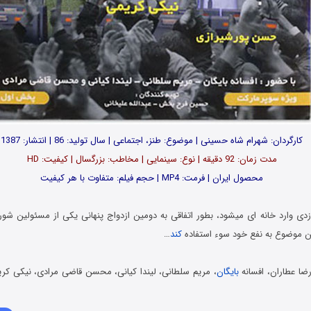
کارگردان: شهرام شاه حسینی | موضوع: طنز، اجتماعی | سال تولید: 86 | انتشار: 1387
مدت زمان: 92 دقیقه | نوع: سینمایی | مخاطب: بزرگسال | کیفیت: HD
محصول ایران | فرمت: MP4 | حجم فیلم: متفاوت با هر کیفیت
دی وارد خانه ای میشود، بطور اتفاقی به دومین ازدواج پنهانی یکی از مسئولین شو
ین موضوع به نفع خود سوء استفاده
کند
…
ا عطاران، افسانه
بایگان
، مریم سلطانی، لیندا کیانی، محسن قاضی مرادی، نیکی کری