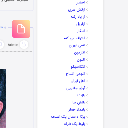
احضار
ارتش سری
از یاد رفته
ازازیل
دا
اسکار
اعتراف می کنم
Admin
افعی تهران
اکازیون
اکنون
الکلاسیکو
انجمن اشباح
اهل ایران
آوای جادویی
بازنده
بالش ها
بامداد خمار
برتا: داستان یک اسلحه
بلیط یک‌‌ طرفه