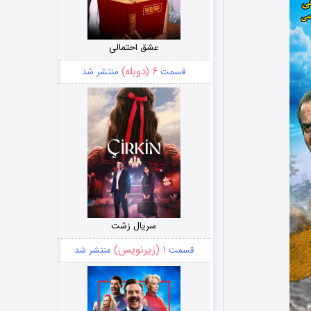
عشق احتمالی
۶ (دوبله)
قسمت
منتشر شد
سریال زشت
۱ (زیرنویس)
قسمت
منتشر شد