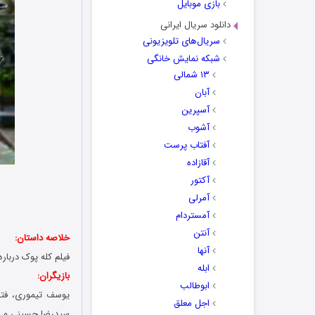
بازی موبایل
دانلود سریال ایرانی
سریال‌های تلویزیونی
شبکه نمایش خانگی
۱۳ شمالی
آبان
آسپرین
آشوب
آفتاب پرست
آقازاده
آکتور
آمرلی
آمستردام
آنتن
خلاصه داستان:
آنها
فیلم کله پوک دربا
ابله
بازیگران:
ابوطالب
یوسف تیموری، فتحع
اجل معلق
سیدرضا حسینی و ا