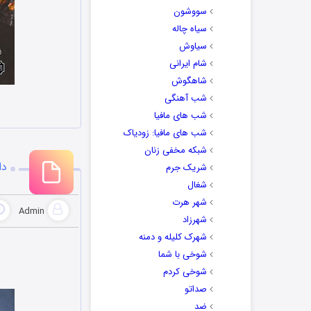
سووشون
سیاه چاله
سیاوش
شام ایرانی
شاهگوش
شب آهنگی
شب های مافیا
شب های مافیا: زودیاک
شبکه مخفی زنان
دا
شریک جرم
شغال
شهر هرت
Admin
شهرزاد
شهرک کلیله و دمنه
شوخی با شما
شوخی کردم
صداتو
ضد