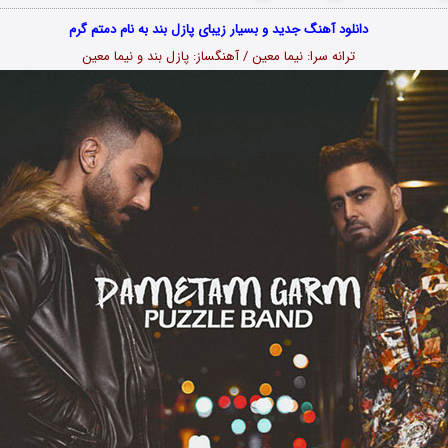
دانلود آهنگ جدید و بسیار زیبای پازل بند به نام دمتم گرم
ترانه سرا: نیما معین / آهنگساز: پازل بند و نیما معین