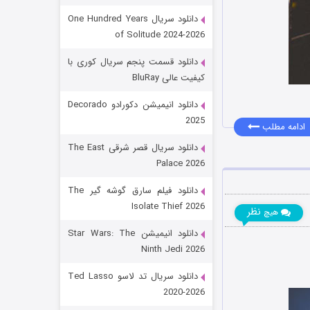
دانلود سریال One Hundred Years
of Solitude 2024-2026
دانلود قسمت پنجم سریال کوری با
کیفیت عالی BluRay
دانلود انیمیشن دکورادو Decorado
2025
ادامه مطلب
رویایی برای تو
دانلود سریال قصر شرقی The East
Palace 2026
۱۵ (دوبله)
قسمت
منتشر شد
دانلود فیلم سارق گوشه گیر The
Isolate Thief 2026
نظر
هیچ
دانلود انیمیشن Star Wars: The
Ninth Jedi 2026
دانلود سریال تد لاسو Ted Lasso
2020-2026