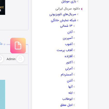
بازی موبایل
دانلود سریال ایرانی
سریال‌های تلویزیونی
شبکه نمایش خانگی
۱۳ شمالی
آبان
آسپرین
دا
آشوب
آفتاب پرست
آقازاده
Admin
آکتور
آمرلی
آمستردام
آنتن
آنها
ابله
ابوطالب
اجل معلق