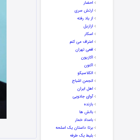
احضار
ارتش سری
از یاد رفته
ازازیل
اسکار
اعتراف می کنم
افعی تهران
اکازیون
اکنون
الکلاسیکو
انجمن اشباح
اهل ایران
آوای جادویی
بازنده
بالش ها
بامداد خمار
برتا: داستان یک اسلحه
بلیط یک‌‌ طرفه