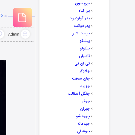
بوی خون
بی گناه
دا
پدر گواردیولا
پدرخوانده
پوست شیر
Admin
پیشگو
پیکولو
تاسیان
تی ان تی
جادوگر
جان سخت
جزیره
جنگل آسفالت
جوکر
جیران
چهره شو
چیدمانه
حرفه ای