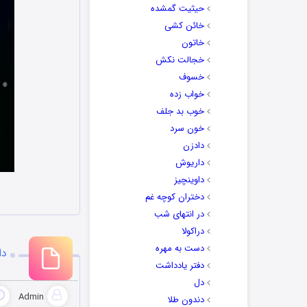
حیثیت گمشده
خائن کشی
خاتون
خجالت نکش
خسوف
خواب زده
خوب بد جلف
خون سرد
دادزن
داریوش
داوینچیز
دختران کوچه غم
در انتهای شب
دراکولا
دست به مهره
دا
دفتر یادداشت
دل
Admin
دندون طلا