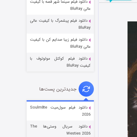
دانلود فیلم سینما شهر قصه با کیفیت
عالی BluRay
دانلود فیلم پیشمرگ با کیفیت عالی
BluRay
دانلود فیلم زیبا صدایم کن با کیفیت
جادوگری در مغولستان
عالی BluRay
۱۴ (زیرنویس)
قسمت
منتشر شد
دانلود فیلم کوکتل مولوتوف با
کیفیت BluRay
جدیدترین پست‌ها
دانلود فیلم سول‌میت Soulm8te
2026
باب اسفنجی فصل ۱۷
دانلود سریال وستی‌ها The
۶ (زیرنویس)
قسمت
منتشر شد
Westies 2026