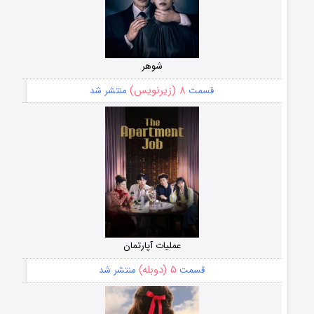
شوهر
۸ (زیرنویس)
قسمت
منتشر شد
عملیات آپارتمان
۵ (دوبله)
قسمت
منتشر شد