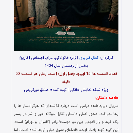
کارگردان:
کمال تبریزی
| ژانر: خانوادگی، درام، اجتماعی | تاریخ
پخش از زمستان سال 1404
تعداد قسمت ها: 15 اپیزود (فصل اول) | مدت زمان هر قسمت: 50
دقیقه
ویژه شبکه نمایش خانگی | تهیه کننده: صادق میرکریمی
خلاصه داستان:
سریال «بی‌عاطفه» درامی است درباره گذشته‌ای که هرگز انسان‌ها را
رها نمی‌کند. محور اصلی داستان تقابل دوگانه خیر و شر در بستر
یک کینه و راز قدیمی بین دو دوست/برادر (کامران و بهرام) است.
این کینه کهنه باعث ایجاد فاصله‌ای عمیق میان آن‌ها شده است، اما