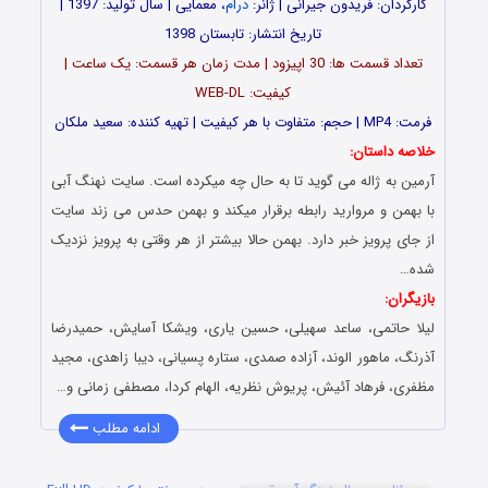
کارگردان: فریدون جیرانی | ژانر:
درام
، معمایی | سال تولید: 1397 |
تاریخ انتشار: تابستان 1398
تعداد قسمت ها: 30 اپیزود | مدت زمان هر قسمت: یک ساعت |
کیفیت: WEB-DL
فرمت: MP4 | حجم: متفاوت با هر کیفیت | تهیه کننده: سعید ملکان
خلاصه داستان:
آرمین به ژاله می گوید تا به حال چه میکرده است. سایت نهنگ آبی
با بهمن و مروارید رابطه برقرار میکند و بهمن حدس می زند سایت
از جای پرویز خبر دارد. بهمن حالا بیشتر از هر وقتی به پرویز نزدیک
شده…
بازیگران:
لیلا حاتمی، ساعد سهیلی، حسین یاری، ویشکا آسایش، حمیدرضا
آذرنگ، ماهور الوند، آزاده صمدی، ستاره پسیانی، دیبا زاهدی، مجید
مظفری، فرهاد آئیش، پریوش نظریه، الهام کردا، مصطفی زمانی و…
ادامه مطلب