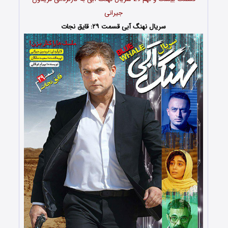
جیرانی
سریال نهنگ آبی قسمت ۲۹: قایق نجات