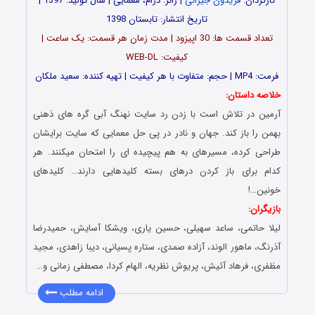
کارگردان:
فریدون جیرانی
| ژانر: درام، معمایی | سال تولید: 1397 |
تاریخ انتشار: تابستان 1398
تعداد قسمت ها: 30 اپیزود | مدت زمان هر قسمت: یک ساعت |
کیفیت: WEB-DL
فرمت: MP4 | حجم: متفاوت با هر کیفیت | تهیه کننده: سعید ملکان
خلاصه داستان:
آرمین در تلاش است با زدن رد سایت نهنگ آبی گره های ذهنی
بهمن را باز کند. جهان و نادر در پی حل معمایی که سایت برایشان
طراحی کرده، مسیرهای به هم پیچیده ای را امتحان میکنند. هر
کدام برای باز کردن درهای بسته کلیدهایی دارند… کلیدهای
خونین…!
بازیگران:
لیلا حاتمی، ساعد سهیلی، حسین یاری، ویشکا آسایش، حمیدرضا
آذرنگ، ماهور الوند، آزاده صمدی، ستاره پسیانی، دیبا زاهدی، مجید
مظفری، فرهاد آئیش، پریوش نظریه، الهام کردا، مصطفی زمانی و…
ادامه مطلب