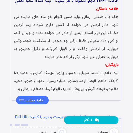
فرمت: MP4 | حجم: متفاوت با هر کیفیت | تهیه کننده: سعید ملکان
خلاصه داستان:
هاله با راهنمایی زمانی وارد مسیر انجام خواسته های سایت می
شود. مادر آرمین می خواهد از کشور خارج شوداما پدر آرمین
مخالف این فرار است. آرمین از مادر می خواهد بماند و جبران کند،
او نمی داند مادرش دقیقا درگیر چه حجمی از مشکلات شده، وکیل
مروارید از ترسش وکالت او را قبول نمی‌کند و وکیل جدیدی به
مروارید معرفی می شود. یکی از آدم های سایت…
بازیگران:
لیلا حاتمی، ساعد سهیلی، حسین یاری، ویشکا آسایش، حمیدرضا
آذرنگ، ماهور الوند، آزاده صمدی، ستاره پسیانی، دیبا زاهدی، مجید
مظفری، فرهاد آئیش، پریوش نظریه، الهام کردا، مصطفی زمانی و…
ادامه مطلب
دانلود سریال نهنگ آبی قسمت بیست و دوم با کیفیت Full HD
نظر
۱