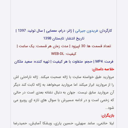
کارگردان:
فریدون جیرانی
| ژانر: درام، معمایی | سال تولید: 1397 |
تاریخ انتشار: تابستان 1398
تعداد قسمت ها: 30 اپیزود | مدت زمان هر قسمت: یک ساعت |
کیفیت: WEB-DL
فرمت: MP4 | حجم: متفاوت با هر کیفیت | تهیه کننده: سعید ملکان
خلاصه داستان:
مروارید طبق خواسته سایت با ژاله صحبت میکند. ژاله ناراحتی اش
را از مروارید ابراز میکند اما مروارید میخواهد به ژاله ثابت کند دیگر
آن مروارید سابق نیست. جهان به دنبال نشانه بعدی است در حالی
که زخمی است و در ادامه مسیرش با سوال های تازه ای روبرو می
شود…
بازیگران:
لیلا حاتمی، ساعد سهیلی، حسین یاری، ویشکا آسایش، حمیدرضا