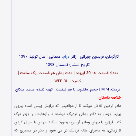
کارگردان: فریدون جیرانی | ژانر:
درام
، معمایی | سال تولید: 1397 |
تاریخ انتشار: تابستان 1398
تعداد قسمت ها: 30 اپیزود | مدت زمان هر قسمت: یک ساعت |
کیفیت: WEB-DL
فرمت: MP4 | حجم: متفاوت با هر کیفیت | تهیه کننده: سعید ملکان
خلاصه داستان:
مادر آرمین تلاش میکند تا از موقعیتی که برایش پیش آمده بیرون
بیاید. بهمن به دکتر زمانی نزدیک میشود تا رازهایش را بهتر درک
کند. فرزان با جهان و‌مادر آرمین برخورد میکند. بهمن با سوال کردن
از زمانی، به ماجرای هاله نزدیک تر می شود و نادر در مسیری که