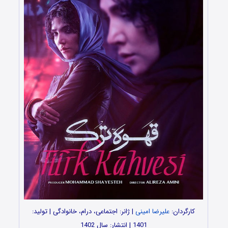
کارگردان:
علیرضا امینی
| ژانر: اجتماعی، درام، خانوادگی | تولید:
1401 | انتشار: سال 1402