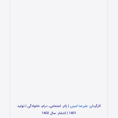
کارگردان:
علیرضا امینی
| ژانر: اجتماعی، درام، خانوادگی | تولید:
1401 | انتشار: سال 1402