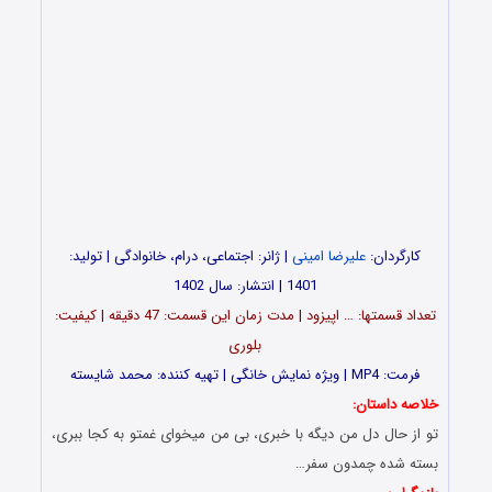
کارگردان:
علیرضا امینی
| ژانر: اجتماعی، درام، خانوادگی | تولید:
1401 | انتشار: سال 1402
تعداد قسمت‎ها: … اپیزود | مدت زمان این قسمت: 47 دقیقه | کیفیت:
بلوری
فرمت: MP4 | ویژه نمایش خانگی | تهیه کننده: محمد شایسته
خلاصه داستان:
تو از حال دل من دیگه با خبری، بی من میخوای غمتو به کجا ببری،
بسته شده چمدون سفر…