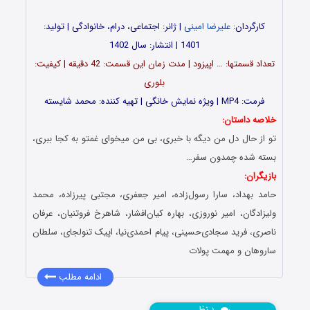
کارگردان:
علیرضا امینی
| ژانر: اجتماعی، درام، خانوادگی | تولید:
1401 | انتشار: سال 1402
تعداد قسمت‎ها: … اپیزود | مدت زمان این قسمت: 42 دقیقه | کیفیت:
بلوری
فرمت: MP4 | ویژه نمایش خانگی | تهیه کننده: محمد شایسته
خلاصه داستان:
تو از حال دل من دیگه با خبری، بی من میخوای غمتو به کجا ببری،
بسته شده چمدون سفر…
بازیگران:
حامد بهداد، سارا رسول‌زاده، امیر جعفری، مجتبی پیرزاده، محمد
ولیزادگان، امیر نوروزی، بهاره کیان‌افشار، شاهرخ فروتنیان، عرفان
ناصری، فرید سجادی‌حسینی، پیام احمدی‌نیا، اپیک تنولجای، سلطان
ساروهان و مهمت پولات
ادامه مطلب