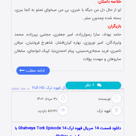
خلاصه داستان:
تو از حال دل من دیگه با خبری، بی من میخوای غمتو به کجا ببری،
بسته شده چمدون سفر…
بازیگران:
حامد بهداد، سارا رسول‌زاده، امیر جعفری، مجتبی پیرزاده، محمد
ولیزادگان، امیر نوروزی، بهاره کیان‌افشار، شاهرخ فروتنیان، عرفان
ناصری، فرید سجادی‌حسینی، پیام احمدی‌نیا، اپیک تنولجای، سلطان
ساروهان و مهمت پولات
ادامه مطلب
نظر
۴
دانلود قسمت 14 چهاردهم سریال قهوه ترک Full HD
نویسنده
۳۰ مرداد ۱۴۰۲
قهوه ترک
۵۷۲۶۱ بازدید
دانلود قسمت 14 سریال قهوه ترک Ghahveye Tork Episode 14 با