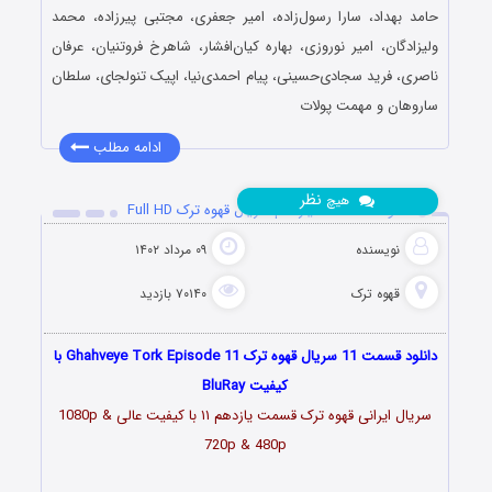
حامد بهداد، سارا رسول‌زاده، امیر جعفری، مجتبی پیرزاده، محمد
ولیزادگان، امیر نوروزی، بهاره کیان‌افشار، شاهرخ فروتنیان، عرفان
ناصری، فرید سجادی‌حسینی، پیام احمدی‌نیا، اپیک تنولجای، سلطان
ساروهان و مهمت پولات
ادامه مطلب
نظر
هیچ
دانلود قسمت 11 یازدهم سریال قهوه ترک Full HD
نویسنده
۰۹ مرداد ۱۴۰۲
قهوه ترک
۷۰۱۴۰ بازدید
دانلود قسمت 11 سریال قهوه ترک Ghahveye Tork Episode 11 با
کیفیت BluRay
سریال ایرانی قهوه ترک قسمت یازدهم ۱۱ با کیفیت عالی 1080p &
720p & 480p