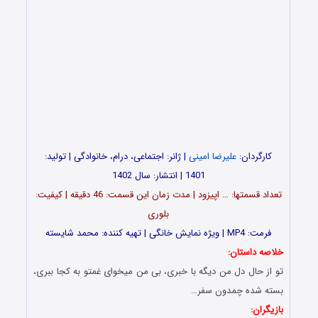
کارگردان:
علیرضا امینی
| ژانر: اجتماعی، درام، خانوادگی | تولید:
1401 | انتشار: سال 1402
تعداد قسمت‎ها: … اپیزود | مدت زمان این قسمت: 46 دقیقه | کیفیت:
بلوری
فرمت: MP4 | ویژه نمایش خانگی | تهیه کننده: محمد شایسته
خلاصه داستان:
تو از حال دل من دیگه با خبری، بی من میخوای غمتو به کجا ببری،
بسته شده چمدون سفر…
بازیگران: