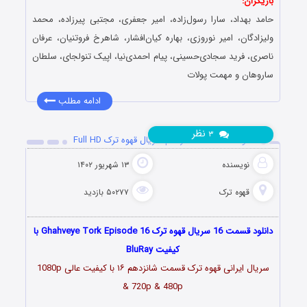
بازیگران:
حامد بهداد، سارا رسول‌زاده، امیر جعفری، مجتبی پیرزاده، محمد
ولیزادگان، امیر نوروزی، بهاره کیان‌افشار، شاهرخ فروتنیان، عرفان
ناصری، فرید سجادی‌حسینی، پیام احمدی‌نیا، اپیک تنولجای، سلطان
ساروهان و مهمت پولات
ادامه مطلب
نظر
۳
دانلود قسمت 16 شانزدهم سریال قهوه ترک Full HD
نویسنده
۱۳ شهریور ۱۴۰۲
قهوه ترک
۵۰۲۷۷ بازدید
دانلود قسمت 16 سریال قهوه ترک Ghahveye Tork Episode 16 با
کیفیت BluRay
سریال ایرانی قهوه ترک قسمت شانزدهم ۱۶ با کیفیت عالی 1080p
& 720p & 480p