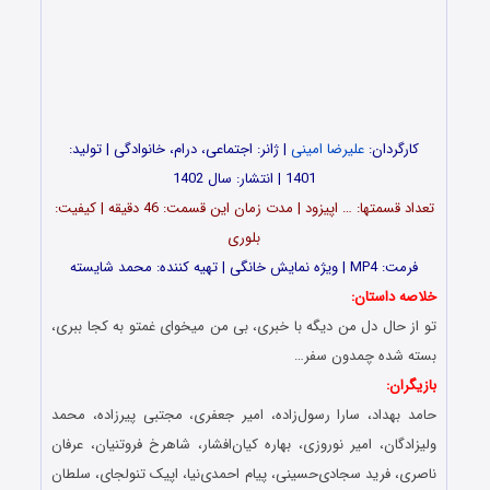
کارگردان:
علیرضا امینی
| ژانر: اجتماعی، درام، خانوادگی | تولید:
1401 | انتشار: سال 1402
تعداد قسمت‎ها: … اپیزود | مدت زمان این قسمت: 46 دقیقه | کیفیت:
بلوری
فرمت: MP4 | ویژه نمایش خانگی | تهیه کننده: محمد شایسته
خلاصه داستان:
تو از حال دل من دیگه با خبری، بی من میخوای غمتو به کجا ببری،
بسته شده چمدون سفر…
بازیگران:
حامد بهداد، سارا رسول‌زاده، امیر جعفری، مجتبی پیرزاده، محمد
ولیزادگان، امیر نوروزی، بهاره کیان‌افشار، شاهرخ فروتنیان، عرفان
ناصری، فرید سجادی‌حسینی، پیام احمدی‌نیا، اپیک تنولجای، سلطان