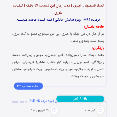
تعداد قسمت‎ها: … اپیزود | مدت زمان این قسمت: 53 دقیقه | کیفیت:
بلوری
فرمت: MP4 | ویژه نمایش خانگی | تهیه کننده: محمد شایسته
خلاصه داستان:
تو از حال دل من دیگه با خبری، بی من میخوای غمتو به کجا ببری،
بسته شده چمدون سفر…
بازیگران:
حامد بهداد، سارا رسول‌زاده، امیر جعفری، مجتبی پیرزاده، محمد
ولیزادگان، امیر نوروزی، بهاره کیان‌افشار، شاهرخ فروتنیان، عرفان
ناصری، فرید سجادی‌حسینی، پیام احمدی‌نیا، اپیک تنولجای، سلطان
ساروهان و مهمت پولات
ادامه مطلب
نظر
۴
دانلود قسمت 17 هفدهم سریال قهوه ترک Full HD
نویسنده
۲۰ شهریور ۱۴۰۲