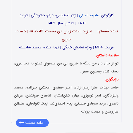
کارگردان:
علیرضا امینی
| ژانر: اجتماعی، درام، خانوادگی | تولید:
1401 | انتشار: سال 1402
تعداد قسمت‎ها: … اپیزود | مدت زمان این قسمت: 45 دقیقه | کیفیت:
بلوری
فرمت: MP4 | ویژه نمایش خانگی | تهیه کننده: محمد شایسته
خلاصه داستان:
تو از حال دل من دیگه با خبری، بی من میخوای غمتو به کجا ببری،
بسته شده چمدون سفر…
بازیگران:
حامد بهداد، سارا رسول‌زاده، امیر جعفری، مجتبی پیرزاده، محمد
ولیزادگان، امیر نوروزی، بهاره کیان‌افشار، شاهرخ فروتنیان، عرفان
ناصری، فرید سجادی‌حسینی، پیام احمدی‌نیا، اپیک تنولجای، سلطان
ساروهان و مهمت پولات
ادامه مطلب