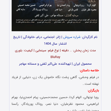
نام کارگردان:
شراره سروش
| ژانر: اجتماعی، درام، خانوادگی | تاریخ
انتشار: سال 1404
مدت‌‌ زمان پخش: … دقیقه | نوع فیلم: سینمایی | کیفیت: بلوری
BluRay
محصول ایران | تهیه‎‌کننده: علی‌اکبر ثقفی و مستانه مهاجر
خلاصه داستان:
در فیلم وحشی، گاهی پشت نگاه خاموش یک زن، دنیایی از فریاد
نهفته‌ است…
بازیگران:
رویا نونهالی، الهام کردا، حسین محمدحسینی، پیام احمدی‌نیا، بهرام
ابراهیمی، محمود نظرعلیان، دنیا نصر، روناک پوریادگار، رکسنا
محمدرضا، نفس بازغی و…