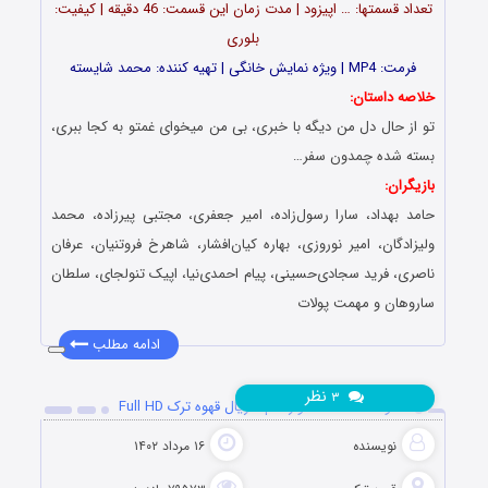
تعداد قسمت‎ها: … اپیزود | مدت زمان این قسمت: 46 دقیقه | کیفیت:
بلوری
فرمت: MP4 | ویژه نمایش خانگی | تهیه کننده: محمد شایسته
خلاصه داستان:
تو از حال دل من دیگه با خبری، بی من میخوای غمتو به کجا ببری،
بسته شده چمدون سفر…
بازیگران:
حامد بهداد، سارا رسول‌زاده، امیر جعفری، مجتبی پیرزاده، محمد
ولیزادگان، امیر نوروزی، بهاره کیان‌افشار، شاهرخ فروتنیان، عرفان
ناصری، فرید سجادی‌حسینی، پیام احمدی‌نیا، اپیک تنولجای، سلطان
ساروهان و مهمت پولات
ادامه مطلب
نظر
۳
دانلود قسمت 12 دوازدهم سریال قهوه ترک Full HD
نویسنده
۱۶ مرداد ۱۴۰۲