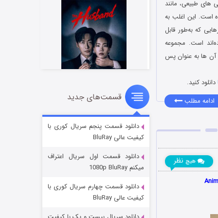
ی‌ های طبیعی، مانند
ه‌ است. این اغلب به
یی که به‌طور قابل
ده‌اند است. مجموعه
باشد که می توانید از آن ها به عنوان پس
دانلود کنید.
قسمت‌های جدید
شوهر
ادامه مطلب
۸ (زیرنویس)
قسمت
منتشر شد
دانلود قسمت پنجم سریال کوری با
کیفیت عالی BluRay
دانلود قسمت اول سریال اعتراف
نظر
هیچ
میکنم 1080p BluRay
دانلود قسمت چهارم سریال کوری با
کیفیت عالی BluRay
دانلود سریال بیست و یک با کیفیت