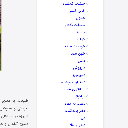
حیثیت گمشده
خائن کشی
خاتون
خجالت نکش
خسوف
خواب زده
خوب بد جلف
خون سرد
دادزن
داریوش
داوینچیز
دختران کوچه غم
در انتهای شب
دراکولا
طبیعت، به معنای 
دست به مهره
فیزیکی و همچنین ز
دفتر یادداشت
امروزه در معناهای
دل
متنوع گیاهان و حیو
دندون طلا