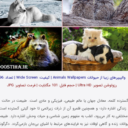
والپیپرهای زیبا از حیوانات Animals Wallpapers | کیفیت: Wide Screen | تعداد: 96
رزولوشن تصویر: Ultra HD | حجم فایل: 101 مگابایت | فرمت تصاویر: JPG
گسترده کلمه، معادل جهان یا عالم طبیعی، فیزیکی و مادی است. طبیعت در حالت ک
ندگی اشاره دارد؛ و همچنین قلمرو آن از ذرات زیراتمی تا خود گیتی گسترده‌ است
 مختلفی به کار می‌رود، اغلب به مفهوم زمین‌ شناسی و حیات وحش اشاره دارد. طبیعت
انات زنده و گاهی اوقات نیز به فرایندهای مرتبط با اشیای بی‌جان بازمی‌گردد. دگرگون