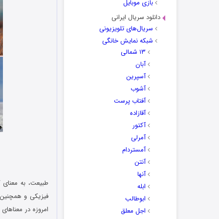
بازی موبایل
دانلود سریال ایرانی
سریال‌های تلویزیونی
شبکه نمایش خانگی
۱۳ شمالی
آبان
آسپرین
آشوب
آفتاب پرست
آقازاده
آکتور
آمرلی
آمستردام
آنتن
آنها
طبیعت، به معنای 
ابله
فیزیکی و همچنین ز
ابوطالب
امروزه در معناهای
اجل معلق