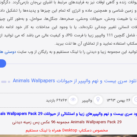
انات زنده و گاهی اوقات نیز به فرایندهای مرتبط با اشیای بی‌جان بازمی‌گردد. دگرگون
 و زمین‌ شناسی و همچنین ماده و انرژی که تمام این چیزها و پدیده‌ها را تشکیل داد
یا طبیعت وحش، حیوانات وحشی، صخره‌ها، جنگل‌ها، سواحل، و به‌طور کلی چیزها
لات انسانی تغییر چندانی نکرده‌اند، یا با وجود این مداخلات به کار خود ادامه دا
والپیپرهای حیوانات شامل گلچین 111 والپیپر زیبا با فرمت JPG و کیفیت عالی می 
سکتاپ استفاده نمایید و از تماشای آن ها لذت ببرید.
انید این مجموعه زیبا و دیدنی را با لینک مستقیم و به رایگان از وب سایت
دوستی ها
لود سری بیست و نهم والپیپر از حیوانات Animals Wallpapers
۲۶ بهمن ۱۳۹۳
والپیپر
۶۹۷۶۴ بازدید
د سری بیست و نهم والپیپرهای زیبا و استثنائی از حیوانات Animals Wallpapers Pack 29
Animals Wallpapers Pack 29 مجموعه 96 عکس پس زمینه دیدنی
مخصوص دسکتاپ Desktop همراه با لینک مستقیم