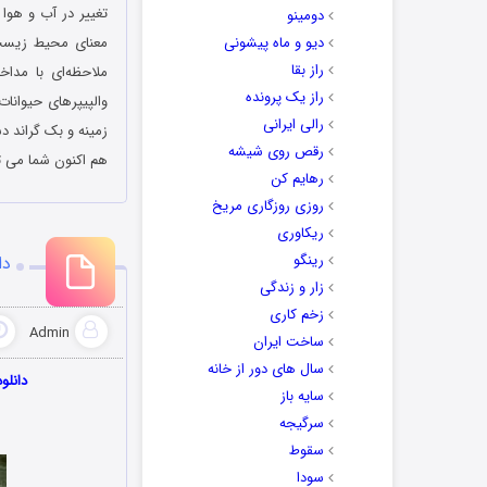
تغییر در آب‌ و هوا
دومینو
دیو و ماه پیشونی
معنای محیط زیست 
راز بقا
ملاحظه‌ای با مداخ
راز یک پرونده
رالی ایرانی
زمینه و بک گراند د
رقص روی شیشه
هم اکنون شما می تو
رهایم کن
روزی روزگاری مریخ
ریکاوری
رینگو
دان
زار و زندگی
زخم کاری
Admin
ساخت ایران
سال های دور از خانه
دانلود 
سایه باز
سرگیجه
سقوط
سودا