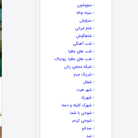
سووشون
سیاه چاله
سیاوش
شام ایرانی
شاهگوش
شب آهنگی
شب های مافیا
شب های مافیا: زودیاک
شبکه مخفی زنان
شریک جرم
شغال
شهر هرت
شهرزاد
شهرک کلیله و دمنه
شوخی با شما
شوخی کردم
صداتو
ضد