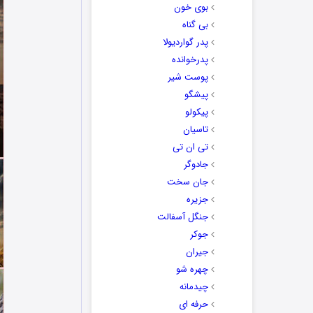
بوی خون
بی گناه
پدر گواردیولا
پدرخوانده
پوست شیر
پیشگو
پیکولو
تاسیان
تی ان تی
جادوگر
جان سخت
جزیره
جنگل آسفالت
جوکر
جیران
چهره شو
چیدمانه
حرفه ای