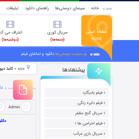
خانه
سینمای دوستی‌ها
راهنمای دانلود
تبلیغات
صفحه اصلی
سریال کوری
اعتراف می کن
HOME
(جمعه‌ها)
(دوشنبه‌ها)
وب‌سایت دوستی‌ها
دانلود و تماشای فیلم
پیشنهادها
خانه
کاعذ دیو
»
دان
فیلم بادیگارد
فیلم دایره زنگی
Admin
سریال گنج مظفر
دانلو
فیلم اخراجی ها ۱
سریال بازی مرکب