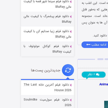
دانلود فیلم سینما شهر قصه با کیفیت
ه‌ است. این اغلب به
عالی BluRay
یی که به‌طور قابل
ده‌اند است. مجموعه
دانلود فیلم پیشمرگ با کیفیت عالی
BluRay
اشد که می توانید از آن ها به عنوان پس
دانلود فیلم زیبا صدایم کن با کیفیت
خاندان اژدها فصل ۳
دانلود کنید.
عالی BluRay
۶ (زیرنویس)
قسمت
منتشر شد
ادامه مطلب
دانلود فیلم کوکتل مولوتوف با
کیفیت BluRay
جدیدترین پست‌ها
نظر
۶
دانلود فیلم آخرین خانه The Last
House 2026
جادوگری در مغولستان
دانلود فیلم سول‌میت Soulm8te
۱۴ (زیرنویس)
قسمت
منتشر شد
2026