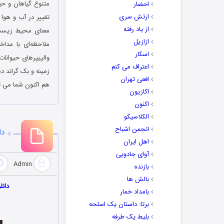
متنوع گیاهان و حیو
احضار
ارتش سری
تغییر در آب‌ و هوا
از یاد رفته
معنای محیط زیست 
ازازیل
ملاحظه‌ای با مداخ
اسکار
اعتراف می کنم
زمینه و بک گراند د
افعی تهران
هم اکنون شما می تو
اکازیون
اکنون
الکلاسیکو
انجمن اشباح
دان
اهل ایران
آوای جادویی
Admin
بازنده
بالش ها
دانلو
بامداد خمار
برتا: داستان یک اسلحه
بلیط یک‌‌ طرفه