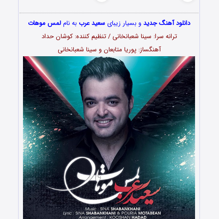
دانلود آهنگ جدید
و بسیار زیبای
سعید عرب
به نام
لمس موهات
ترانه سرا: سینا شعبانخانی / تنظیم کننده: کوشان حداد
آهنگساز: پوریا متابعان و سینا شعبانخانی