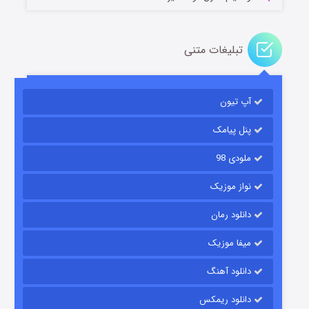
تبلیغات متنی
آپ تیون
مردگان متحرک: شهر مرده ۳
۲ (زیرنویس)
قسمت
منتشر شد
پنل پیامک
ملودی 98
نواز موزیک
دانلود رمان
میفا موزیک
دانلود آهنگ
شکست استوارت در نجات جهان
دانلود ریمکس
۷ (زیرنویس)
قسمت
منتشر شد