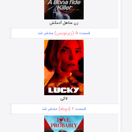
زن متاهل آدمکش
۵ (زیرنویس)
قسمت
منتشر شد
لاکی
۲ (دوبله)
قسمت
منتشر شد