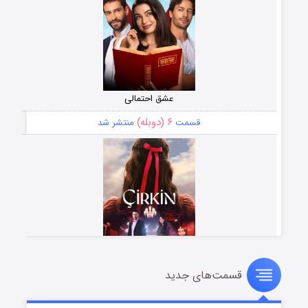
عشق احتمالی
۶ (دوبله)
قسمت
منتشر شد
قسمت‌های جدید
سریال زشت
۵ (زیرنویس)
قسمت
منتشر شد