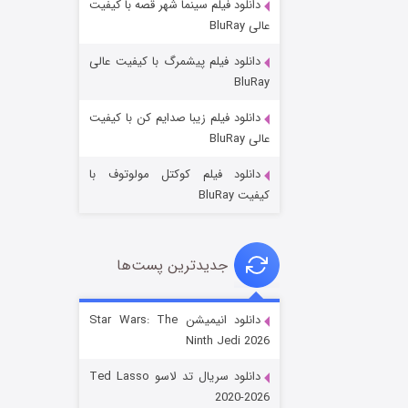
دانلود فیلم سینما شهر قصه با کیفیت
عالی BluRay
دانلود فیلم پیشمرگ با کیفیت عالی
BluRay
دانلود فیلم زیبا صدایم کن با کیفیت
جادوگری در مغولستان
عالی BluRay
۱۴ (زیرنویس)
قسمت
منتشر شد
دانلود فیلم کوکتل مولوتوف با
کیفیت BluRay
جدیدترین پست‌ها
دانلود انیمیشن Star Wars: The
Ninth Jedi 2026
باب اسفنجی فصل ۱۷
دانلود سریال تد لاسو Ted Lasso
۶ (زیرنویس)
قسمت
منتشر شد
2020-2026