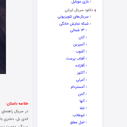
بازی موبایل
دانلود سریال ایرانی
سریال‌های تلویزیونی
شبکه نمایش خانگی
۱۳ شمالی
آبان
آسپرین
آشوب
آفتاب پرست
آقازاده
آکتور
آمرلی
آمستردام
آنتن
آنها
خلاصه داستان:
ابله
ابوطالب
اندی بل، دختری باه
اجل معلق
سینگ، دوست پسر ان