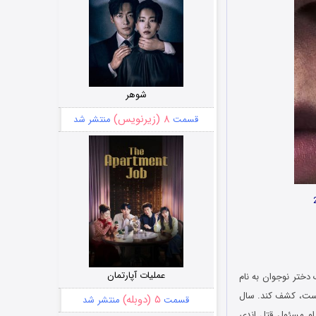
شوهر
۸ (زیرنویس)
قسمت
منتشر شد
عملیات آپارتمان
A Good  پنج سال پس از مرگ یک دختر نوجوان به نام
ه است، کشف کند. سال
۵ (دوبله)
قسمت
منتشر شد
او مسئول قتل اندی