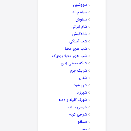
سووشون
سیاه چاله
سیاوش
شام ایرانی
شاهگوش
شب آهنگی
شب های مافیا
شب های مافیا: زودیاک
شبکه مخفی زنان
شریک جرم
شغال
شهر هرت
شهرزاد
شهرک کلیله و دمنه
شوخی با شما
شوخی کردم
صداتو
ضد