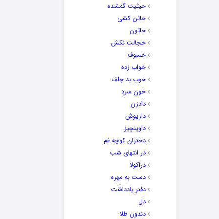
حیثیت گمشده
خائن کشی
خاتون
خجالت نکش
خسوف
خواب زده
خوب بد جلف
خون سرد
دادزن
داریوش
داوینچیز
دختران کوچه غم
در انتهای شب
دراکولا
دست به مهره
دفتر یادداشت
دل
دندون طلا