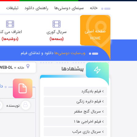
خانه
سینمای دوستی‌ها
راهنمای دانلود
تبلیغات
صفحه اصلی
سریال کوری
اعتراف می کن
HOME
(جمعه‌ها)
(دوشنبه‌ها)
وب‌سایت دوستی‌ها
دانلود و تماشای فیلم
پیشنهادها
خانه
 WEB-DL
»
دانلود
فیلم بادیگارد
فیلم دایره زنگی
نویسنده
سریال گنج مظفر
فیلم اخراجی ها ۱
سریال بازی مرکب