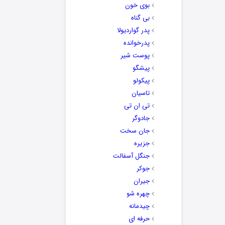
بوی خون
بی گناه
پدر گواردیولا
پدرخوانده
پوست شیر
پیشگو
پیکولو
تاسیان
تی ان تی
جادوگر
جان سخت
جزیره
جنگل آسفالت
جوکر
جیران
چهره شو
چیدمانه
حرفه ای