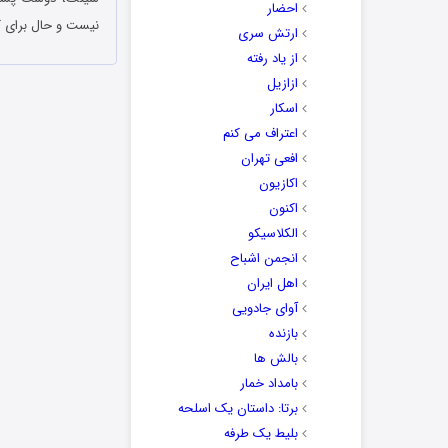
احضار
نیست و حال برای ک
ارتش سری
از یاد رفته
ازازیل
اسکار
اعتراف می کنم
افعی تهران
اکازیون
اکنون
الکلاسیکو
انجمن اشباح
اهل ایران
آوای جادویی
بازنده
بالش ها
بامداد خمار
برتا: داستان یک اسلحه
بلیط یک‌‌ طرفه