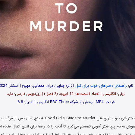
نام:
راهنمای دخترهای خوب برای قتل
| ژانر: جنایی، درام، معمایی، مهیج | انتشار: 2024
زبان: انگلیسی | تعداد قسمت‌‌‌‌ها: 12 اپیزود (2 فصل) | زیرنویس فارسی: دارد
فرمت: MP4 | پخش از شبکه BBC Three انگلیس | امتیاز: 6.8
در سریال راهنمای دخترهای خوب برای قتل Girl’s Guide to Murder
وش به نام پیپا فیتز آموبی تصمیم می‌گیرد تا آنچه را که واقعا برای اندی اتفاق افتاد
دی، قبل از اینکه جان خود را بگیرد به قتل اعتراف کرد، اما پیپ معتقد است که 