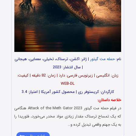
نام:
حمله مت گیتور
| ژانر: اکشن، ترسناک، تخیلی، معمایی، هیجانی
| سال انتشار: 2023
زبان: انگلیسی | زیرنویس فارسی: دارد | زمان: 82 دقیقه | کیفیت:
WEB-DL
کارگردان: کریستوفر ری | محصول کشور آمریکا | امتیاز: 3.4
خلاصه داستان:
در فیلم حمله مت گیتور Attack of the Meth Gator 2023 هنگامی
که یک تمساح ترسناک مقدار زیادی مواد مخدر می‌خورد، فلوریدا را
به یک جهنم واقعی تبدیل کرده و…