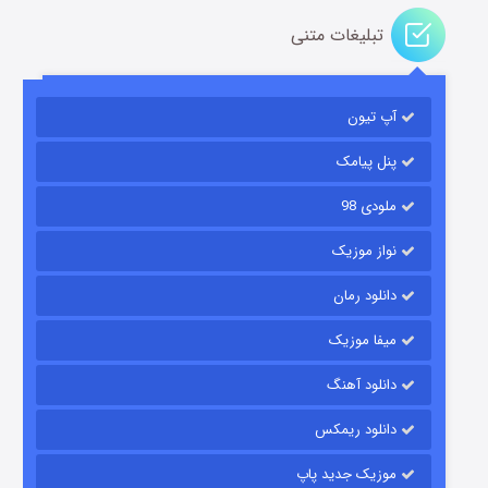
تبلیغات متنی
باب اسفنجی فصل ۱۷
آپ تیون
۶ (زیرنویس)
قسمت
منتشر شد
پنل پیامک
ملودی 98
نواز موزیک
دانلود رمان
میفا موزیک
رویایی برای تو
دانلود آهنگ
۱۵ (دوبله)
قسمت
منتشر شد
دانلود ریمکس
موزیک جدید پاپ