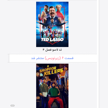
تد لاسو فصل ۴
۶ (زیرنویس)
قسمت
منتشر شد