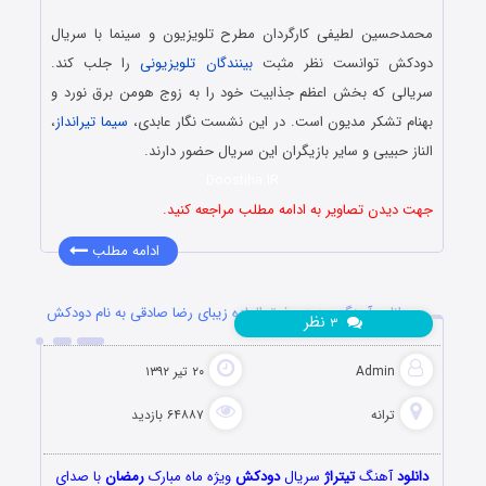
محمدحسین لطیفی کارگردان مطرح تلویزیون و سینما با سریال
دودکش توانست نظر مثبت
بینندگان تلویزیونی
را جلب کند.
سریالی که بخش اعظم جذابیت خود را به زوج هومن برق نورد و
بهنام تشکر مدیون است. در این نشست نگار عابدی،
سیما تیرانداز
،
الناز حبیبی و سایر بازیگران این سریال حضور دارند.
Doostiha.IR
جهت دیدن تصاویر به ادامه مطلب مراجعه کنید.
ادامه مطلب
دانلود آهنگ جدید و فوق العاده زیبای رضا صادقی به نام دودکش
نظر
۳
Admin
۲۰ تیر ۱۳۹۲
ترانه
۶۴۸۸۷ بازدید
دانلود
آهنگ
تیتراژ
سریال
دودکش
ویژه ماه مبارک
رمضان
با صدای