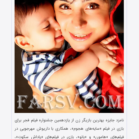
نامزد جایزه بهترین بازیگر زن از یازدهمین جشنواره فیلم فجر برای
بازی در فیلم «سایه‌های هجوم»، همكاری با داریوش مهرجویی در
فیلم‌های «هامون» و «بانو»، بازی در فیلم‌های «پاداش سكوت»،