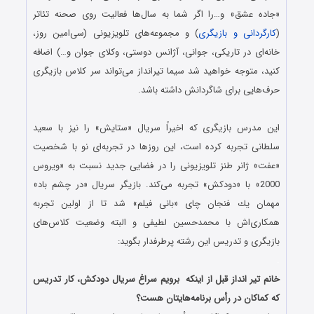
«جاده عشق» و…را اگر شما به سال‌ها فعالیت روی صحنه تئاتر
(
كارگردانی و بازیگری
) و مجموعه‌های تلویزیونی (سی‌امین روز،
خانه‌ای در تاریكی، جوانی، آژانس دوستی، وكلای جوان و…) اضافه
كنید، متوجه خواهید شد سیما تیرانداز می‌تواند سر كلاس بازیگری
حرف‌هایی برای شاگردانش داشته باشد.
.
این مدرس بازیگری كه اخیراً سریال «ستایش» را نیز با سعید
سلطانی تجربه كرده است، این روزها در تجربه‌ای نو با شخصیت
«عفت» ژانر طنز تلویزیونی را در فضایی جدید نسبت به «ویروس
2000» با «دودكش» تجربه می‌كند. بازیگر سریال «در چشم باد»
مهمان یك فنجان چای «بانی فیلم» شد تا از اولین تجربه
همكاری‌اش با محمدحسین لطیفی و البته وضعیت كلاس‌های
بازیگری و تدریس این رشته پرطرفدار بگوید:
.
خانم تیر انداز قبل از اینکه برویم سراغ سریال دودکش، کار تدریس
که کماکان در رأس برنامه‌هایتان هست؟