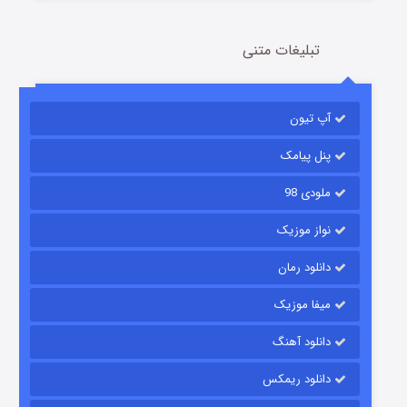
تبلیغات متنی
باب اسفنجی فصل ۱۷
آپ تیون
۶ (زیرنویس)
قسمت
منتشر شد
پنل پیامک
ملودی 98
نواز موزیک
دانلود رمان
میفا موزیک
رویایی برای تو
دانلود آهنگ
۱۵ (دوبله)
قسمت
منتشر شد
دانلود ریمکس