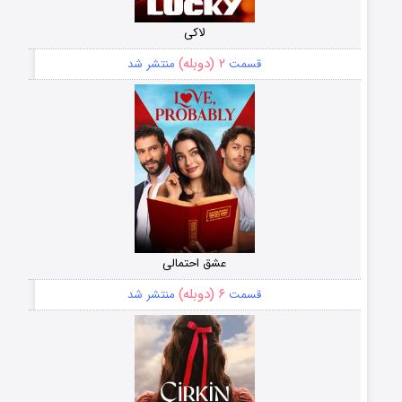
لاکی
۲ (دوبله)
قسمت
منتشر شد
عشق احتمالی
۶ (دوبله)
قسمت
منتشر شد