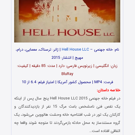
نام: خانه جهنمی –
Hell House LLC
| ژانر: ترسناک، معمایی، درام،
مهیج | انتشار: 2015
زبان: انگلیسی | زیرنویس فارسی: دارد | مدت: 85 دقیقه | کیفیت:
BluRay
فرمت: MP4 | محصول کشور آمریکا | امتیاز فیلم: 6.4 از 10
خلاصه داستان:
در فیلم خانه جهنمی Hell House LLC 2015 پنج سال پس از اینکه
یک نقص فنی نامشخص باعث مرگ 15 نفر از بازدیدکنندگان و
کارکنان یک تور در شب افتتاحیه خانه وحشت هالووین می‌شود، یک
گروه مستندساز به محل حادثه بازمی‌گردند تا متوجه شوند واقعا چه
اتفاقی افتاده است…