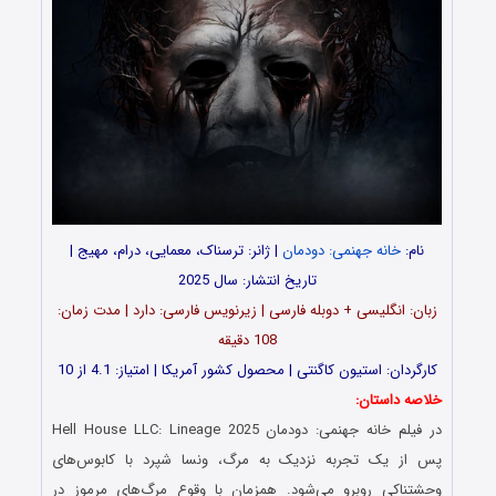
نام:
خانه جهنمی: دودمان
| ژانر: ترسناک، معمایی، درام، مهیج |
تاریخ انتشار: سال 2025
زبان: انگلیسی + دوبله فارسی | زیرنویس فارسی: دارد | مدت زمان:
108 دقیقه
کارگردان: استیون کاگنتی | محصول کشور آمریکا | امتیاز: 4.1 از 10
خلاصه داستان:
در فیلم خانه جهنمی: دودمان Hell House LLC: Lineage 2025
پس از یک تجربه نزدیک به مرگ، ونسا شپرد با کابوس‌های
وحشتناکی روبرو می‌شود. همزمان با وقوع مرگ‌های مرموز در