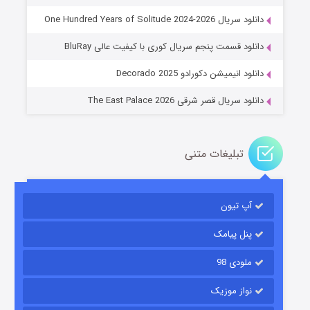
دانلود سریال One Hundred Years of Solitude 2024-2026
عملیات آپارتمان
دانلود قسمت پنجم سریال کوری با کیفیت عالی BluRay
۲ (زیرنویس)
قسمت
منتشر شد
دانلود انیمیشن دکورادو Decorado 2025
دانلود سریال قصر شرقی The East Palace 2026
تبلیغات متنی
آپ تیون
مردگان متحرک: شهر مرده ۳
۲ (زیرنویس)
قسمت
منتشر شد
پنل پیامک
ملودی 98
نواز موزیک