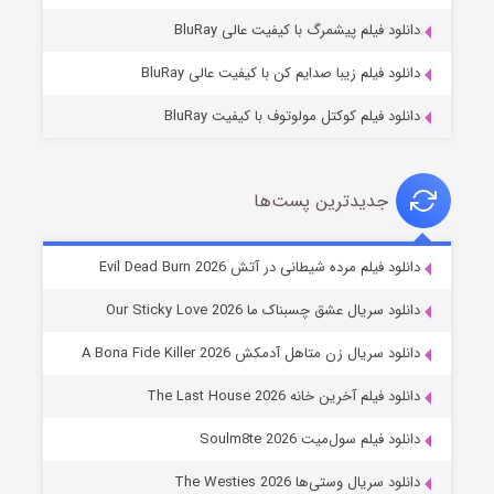
۱۰ (زیرنویس)
قسمت
منتشر شد
دانلود فیلم پیشمرگ با کیفیت عالی BluRay
دانلود فیلم زیبا صدایم کن با کیفیت عالی BluRay
دانلود فیلم کوکتل مولوتوف با کیفیت BluRay
جدیدترین پست‌ها
شوهر
دانلود فیلم مرده شیطانی در آتش Evil Dead Burn 2026
۸ (زیرنویس)
قسمت
منتشر شد
دانلود سریال عشق چسبناک ما Our Sticky Love 2026
دانلود سریال زن متاهل آدمکش A Bona Fide Killer 2026
دانلود فیلم آخرین خانه The Last House 2026
دانلود فیلم سول‌میت Soulm8te 2026
دانلود سریال وستی‌ها The Westies 2026