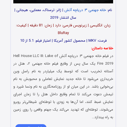
نام:
خانه جهنمی ۳: دریاچه آتش
| ژانر: ترسناک، معمایی، هیجانی |
سال انتشار: 2019
زبان: انگلیسی | زیرنویس فارسی: دارد | زمان: 81 دقیقه | کیفیت:
BluRay
فرمت: MKV | محصول کشور آمریکا | امتیاز فیلم: 5.1 از 10
خلاصه داستان:
در فیلم خانه جهنمی ۳: دریاچه آتش Hell House LLC III: Lake of
Fire 2019 یک سال پس از وقایع فیلم خانه جهنمی ۲، هتل در
آستانه تخریب است که توسط یک میلیاردر به نام راسل وین
خریداری می‌شود تا خانه جدید نمایش تعاملی و محبوبش به نام
بی‌خوابی باشد. در این میان او از روزنامه‌نگاری به نام ونسا شپرد و
تیمش دعوت می‌کند تا تمام وقایع داخل هتل را تا زمان اجرای
نمایش ضبط کنند، اما آن‌ها به زودی با توطئه‌ای شیطانی‌تر روبرو
می‌شوند، توطئه‌ای که تهدید می‌کند یک جهنم واقعی را روی زمین
به راه بیندازد…