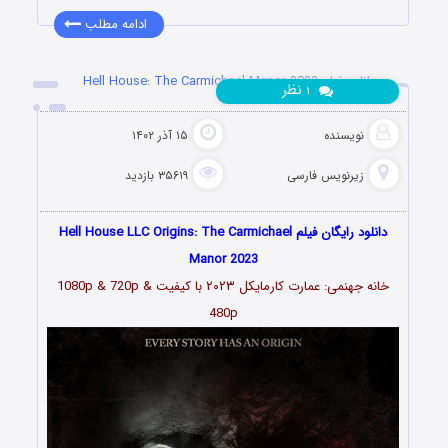
ادامه مطلب
دانلود فیلم Hell House: The Carmichael Manor 2023
نظر
۱
نویسنده
۱۵ آذر ۱۴۰۲
زیرنویس فارسی
۳۵۶۱۹ بازدید
دانلود رایگان فیلم Hell House LLC Origins: The Carmichael
Manor 2023
خانه جهنمی: عمارت کارمایکل ۲۰۲۳
با کیفیت 1080p & 720p &
480p