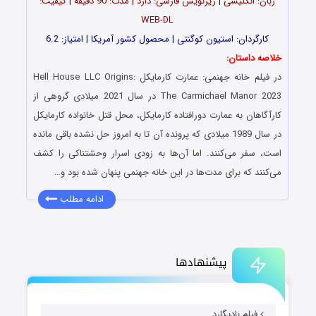
زبان: انگلیسی | زیرنویس فارسی: دارد | مدت: 90 دقیقه | کیفیت:
WEB-DL
کارگردان: استیون کوگنتی | محصول کشور آمریکا | امتیاز: 6.2
خلاصه داستان:
در فیلم
خانه جهنمی: عمارت کارمایکل
Hell House LLC Origins:
The Carmichael Manor 2023 در سال 2021 میلادی گروهی از
کارآگاهان به عمارت دورافتاده کارمایکل، محل قتل خانواده کارمایکل
در سال 1989 میلادی که پرونده آن تا به امروز حل نشده باقی مانده
است، سفر می‌کنند. اما آن‌ها به زودی اسرار وحشتناکی را کشف
می‌کنند که برای مدت‌ها در این
خانه جهنمی پنهان شده بود و…
ادامه مطلب
پیشنهادها
فیلم بادیگارد