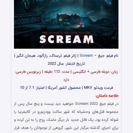
نام فیلم: جیغ –
Scream
| ژانر فیلم: ترسناک، رازآلود، هیجان انگیز |
تاریخ انتشار: سال 2022
زبان: دوبله فارسی + انگلیسی | مدت‌: 112 دقیقه | زیرنویس فارسی:
دارد
فرمت ویدئو: MKV | محصول کشور آمریکا | امتیاز: 7.1 از 10
خلاصه داستان:
در فیلم جیغ Scream 2022 خواهید دید بیست و پنج سال پس از
مجموعه قتل‌های وحشیانه که شهر ساکت وودزبورو در کالیفرنیا را
شوکه کرده بود، یک قاتل جدید بار دیگر ماسک روح را به تن کرده و
برای احیای گذشته مرگبار این شهر، گروهی از نوجوانان را هدف قرار