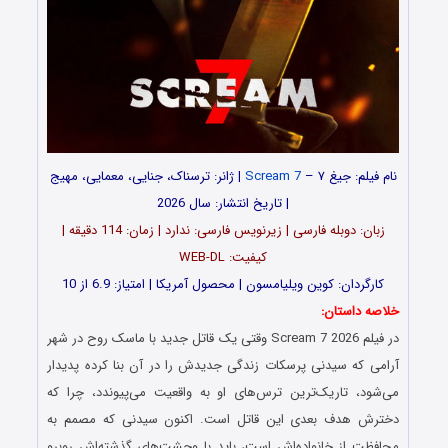
نام فیلم: جیغ ۷ –
Scream 7
| ژانر: ترسناک، جنایی، معمایی، مهیج
| تاریخ انتشار: سال 2026
زبان: دوبله فارسی | زیرنویس فارسی: ندارد | زمان: 114 دقیقه |
کیفیت: WEB-DL
کارگردان: کوین ویلیامسون | محصول آمریکا | امتیاز: 6.9 از 10
خلاصه داستان:
در فیلم Scream 7 2026 وقتی یک قاتل جدید با ماسک روح در شهر
آرامی که سیدنی پرسکات زندگی جدیدش را در آن بنا کرده پدیدار
می‌شود، تاریک‌ترین ترس‌های او به واقعیت می‌پیوندد، چرا که
دخترش هدف بعدی این قاتل است. اکنون سیدنی که مصمم به
محافظت از خانواده‌اش است، باید با وحشت‌های گذشته‌اش روبرو