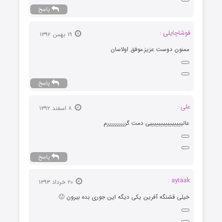
پاسخ
قوشاچایلی :
۱۹ بهمن ۱۳۹۲
ممنون دوست عزیز.موفق اولاسان
پاسخ
علی :
۸ اسفند ۱۳۹۲
عالیییییییییییییییی ﺩمت گررررررررررم
پاسخ
aytaak :
۲۰ خرداد ۱۳۹۳
خیلی قشنگه آفرین یکی دیگه این جوری بده بیرون 🙂