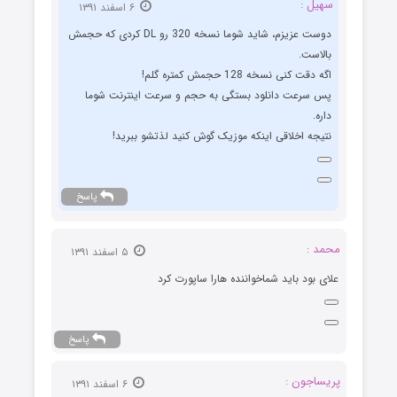
سهیل :
۶ اسفند ۱۳۹۱
دوست عزیزم، شاید شوما نسخه 320 رو DL کردی که حجمش
بالاست.
اگه دقت کنی نسخه 128 حجمش کمتره گلم!
پس سرعت دانلود بستگی به حجم و سرعت اینترنت شوما
داره.
نتیجه اخلاقی اینکه موزیک گوش کنید لذتشو ببرید!
پاسخ
محمد :
۵ اسفند ۱۳۹۱
علای بود باید شماخواننده هارا ساپورت کرد
پاسخ
پریساجون :
۶ اسفند ۱۳۹۱