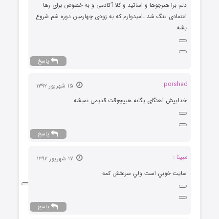
دلم برا هنرجوها و اساتید و کلا آکادمی و به خصوص برای رها
اعتمادی تنگ شد…امیدوارم که به زودی چهارمین دوره شم شروع
بشه..
پاسخ
porshad :
۱۵ شهریور ۱۳۹۲
خداییش آهنگای یگانه هییچوقت قدیمی نمیشه .
پاسخ
مبينا :
۱۷ شهریور ۱۳۹۲
سايت خوبي است ولي سرعتش كمه
پاسخ