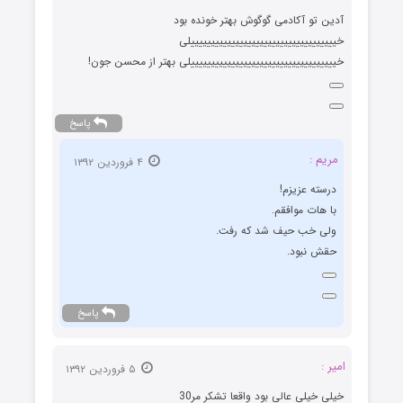
آدین تو آکادمی گوگوش بهتر خونده بود
خییییییییییییییییییییییییییییییییییییلی
خییییییییییییییییییییییییییییییییییییلی بهتر از محسن جون!
پاسخ
مریم :
۴ فروردین ۱۳۹۲
درسته عزیزم!
با هات موافقم.
ولی خب حیف شد که رفت.
حقش نبود.
پاسخ
امیر :
۵ فروردین ۱۳۹۲
خیلی خیلی عالی بود واقعا تشکر مر30