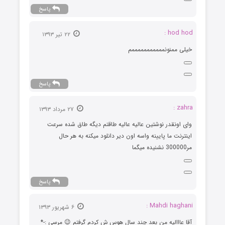
پاسخ
hod hod :
۲۲ تیر ۱۳۹۳
خیلی ممنونمممممممممممم
پاسخ
zahra :
۲۷ مرداد ۱۳۹۳
وای اونقدر نوشتین عالیه عالیه طاقتم دیگه طاق شده سرعت
اینترنت ما پایینه واسه اون دیر دانلود میکنه به هر حال
مر300000 نشنیده میگما
پاسخ
Mahdi haghani :
۶ شهریور ۱۳۹۳
آقا عااالیه من بعد چند سال هوس ش کردم گرفتم 😉 مرسی :-*