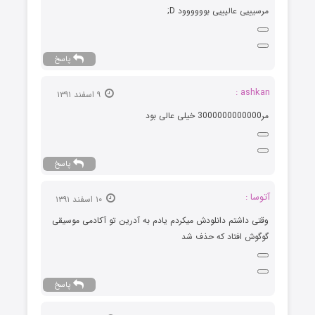
مرسیییی عالیییی بوووووود D;
پاسخ
ashkan :
۹ اسفند ۱۳۹۱
مر3000000000000 خیلی عالی بود
پاسخ
آتوسا :
۱۰ اسفند ۱۳۹۱
وقتی داشتم دانلودش میکردم یادم به آدرین تو آکادمی موسیقی
گوگوش افتاد که حذف شد
پاسخ