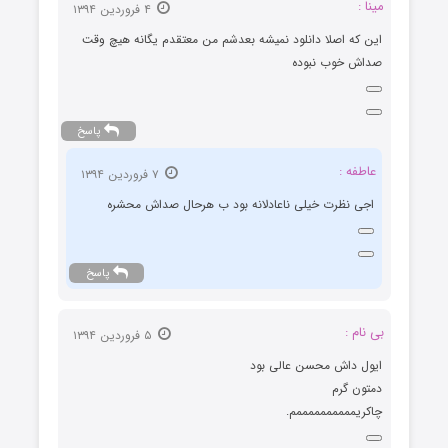
مینا :
۴ فروردین ۱۳۹۴
این که اصلا دانلود نمیشه بعدشم من معتقدم یگانه هیچ وقت
صداش خوب نبوده
پاسخ
عاطفه :
۷ فروردین ۱۳۹۴
اجی نظرت خیلی ناعادلانه بود ب هرحال صداش محشره
پاسخ
بی نام :
۵ فروردین ۱۳۹۴
ایول داش محسن عالی بود
دمتون گرم
چاکریممممممممممم.