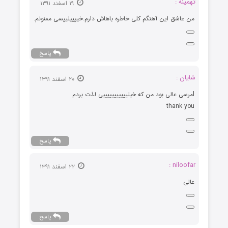
تهمینه :
۱۹ اسفند ۱۳۹۱
من عاشق این آهنگم کلی خاطره باهاش دارم.خییییلییسی ممنونم.
پاسخ
شایان :
۲۰ اسفند ۱۳۹۱
lمرسی عالی بود من که خیلیییییییییییی لذت بردم
thank you
پاسخ
niloofar :
۲۲ اسفند ۱۳۹۱
عالی
پاسخ