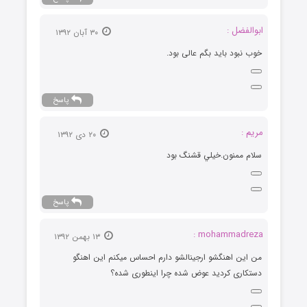
ابوالفضل :
۳۰ آبان ۱۳۹۲
خوب نبود باید بگم عالی بود.
پاسخ
مريم :
۲۰ دی ۱۳۹۲
سلام ممنون.خيلي قشنگ بود
پاسخ
mohammadreza :
۱۳ بهمن ۱۳۹۲
من این اهنگشو ارجینالشو دارم احساس میکنم این اهنگو
دستکاری کردید عوض شده چرا اینطوری شده؟