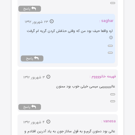
پاسخ
saghar :
۲۳ شهریور ۱۳۹۲
اره واقعا حیف بود من که وقتی حذفش کردن گریه ام گرفت
🙁
پاسخ
فهیمه خانووووم :
۳ شهریور ۱۳۹۲
عالیییییییی میسی خیلی خوب بود ممنون
پاسخ
vanesa :
۴ شهریور ۱۳۹۲
عالی بود دمتون گرم،و به قول ساناز جون به یاد آدرین افتادم و