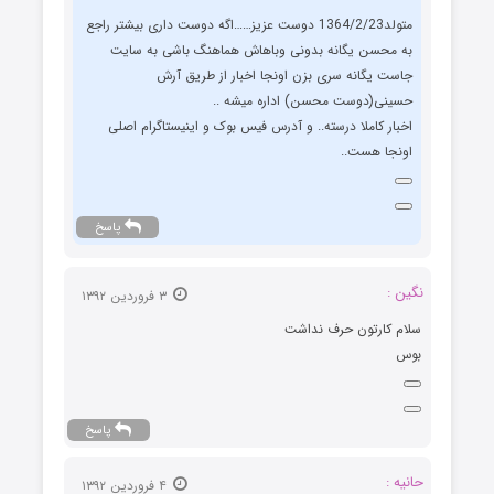
متولد1364/2/23 دوست عزیز……اگه دوست داری بیشتر راجع
به محسن یگانه بدونی وباهاش هماهنگ باشی به سایت
جاست یگانه سری بزن اونجا اخبار از طریق آرش
حسینی(دوست محسن) اداره میشه ..
اخبار کاملا درسته.. و آدرس فیس بوک و اینیستاگرام اصلی
اونجا هست..
پاسخ
نگين :
۳ فروردین ۱۳۹۲
سلام كارتون حرف نداشت
بوس
پاسخ
حانیه :
۴ فروردین ۱۳۹۲