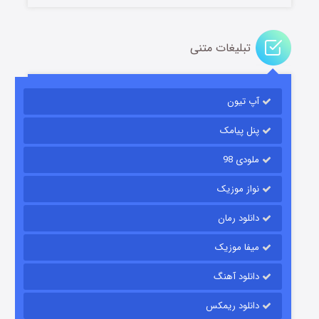
تبلیغات متنی
باب اسفنجی فصل ۱۷
آپ تیون
6 (زیرنویس)
قسمت
منتشر شد
پنل پیامک
ملودی 98
نواز موزیک
دانلود رمان
میفا موزیک
رویایی برای تو
دانلود آهنگ
15 (دوبله)
قسمت
منتشر شد
دانلود ریمکس