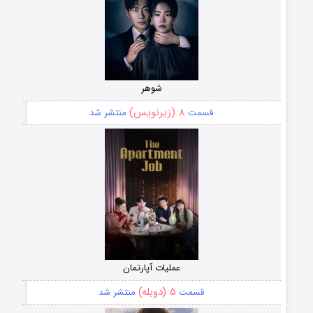
شوهر
۸ (زیرنویس)
قسمت
منتشر شد
عملیات آپارتمان
۵ (دوبله)
قسمت
منتشر شد