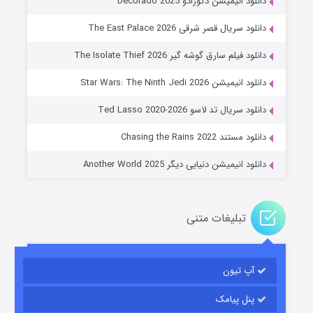
دانلود انیمیشن دکورادو Decorado 2025
دانلود سریال قصر شرقی The East Palace 2026
دانلود فیلم سارق گوشه گیر The Isolate Thief 2026
دانلود انیمیشن Star Wars: The Ninth Jedi 2026
جادوگری در مغولستان
دانلود سریال تد لاسو Ted Lasso 2020-2026
۱۴ (زیرنویس)
قسمت
منتشر شد
دانلود مستند Chasing the Rains 2022
دانلود انیمیشن دنیایی دیگر Another World 2025
تبلیغات متنی
آپ تیون
باب اسفنجی فصل ۱۷
۶ (زیرنویس)
قسمت
منتشر شد
پنل پیامک