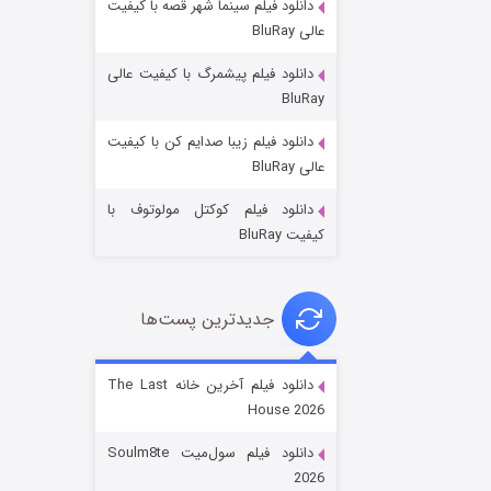
دانلود فیلم سینما شهر قصه با کیفیت
عالی BluRay
دانلود فیلم پیشمرگ با کیفیت عالی
BluRay
دانلود فیلم زیبا صدایم کن با کیفیت
جادوگری در مغولستان
عالی BluRay
۱۴ (زیرنویس)
قسمت
منتشر شد
دانلود فیلم کوکتل مولوتوف با
کیفیت BluRay
جدیدترین پست‌ها
دانلود فیلم آخرین خانه The Last
House 2026
باب اسفنجی فصل ۱۷
دانلود فیلم سول‌میت Soulm8te
۶ (زیرنویس)
قسمت
منتشر شد
2026