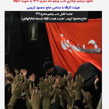
دانلود مراسم عزاداری شب پنجم ماه محرم ۱۳۹۱ به صورت Mp3
هیئت ثارالله با مداحی حاج محمود کریمی