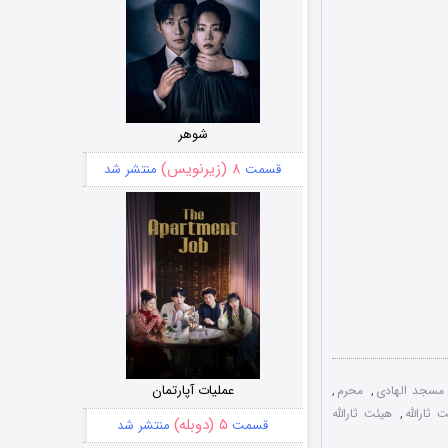
شوهر
۸ (زیرنویس)
قسمت
منتشر شد
عملیات آپارتمان
سجد الهادی
,
محرم
,
ثارالله
,
هیئت ثارالله
۵ (دوبله)
قسمت
منتشر شد