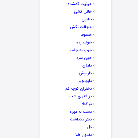
حیثیت گمشده
خائن کشی
خاتون
خجالت نکش
خسوف
خواب زده
خوب بد جلف
خون سرد
دادزن
داریوش
داوینچیز
دختران کوچه غم
در انتهای شب
دراکولا
دست به مهره
دفتر یادداشت
دل
دندون طلا