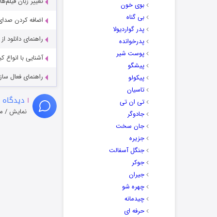
تغییر زبان فیلم‌ها
بوی خون
بی گناه
اضافه کردن صدای 
پدر گواردیولا
راهنمای دانلود ا
پدرخوانده
پوست شیر
آشنایی با انواع ک
پیشگو
راهنمای فعال سازی کیفیت R
پیکولو
تاسیان
۱
دیدگاه 
تی ان تی
نمایش / م
جادوگر
جان سخت
جزیره
جنگل آسفالت
جوکر
جیران
چهره شو
چیدمانه
حرفه ای