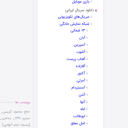
بازی موبایل
دانلود سریال ایرانی
سریال‌های تلویزیونی
شبکه نمایش خانگی
۱۳ شمالی
آبان
آسپرین
آشوب
آفتاب پرست
آقازاده
آکتور
آمرلی
آمستردام
آنتن
آنها
برچسب ها
ابله
حاج محمود کریمی
,
ابوطالب
محرم ۱۳۹۱
,
مداحی
,
اجل معلق
(مسجد امام الهادی)