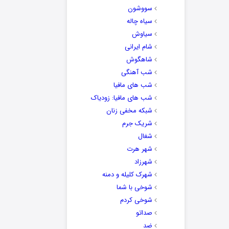
سووشون
سیاه چاله
سیاوش
شام ایرانی
شاهگوش
شب آهنگی
شب های مافیا
شب های مافیا: زودیاک
شبکه مخفی زنان
شریک جرم
شغال
شهر هرت
شهرزاد
شهرک کلیله و دمنه
شوخی با شما
شوخی کردم
صداتو
ضد