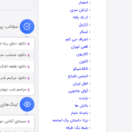
احضار
ارتش سری
از یاد رفته
ازازیل
مطالب پی
اسکار
اعتراف می کنم
دانلود دعای ربنا
افعی تهران
اکازیون
دانلود منتخب مد
اکنون
دانلود قطعه اشک 
الکلاسیکو
انجمن اشباح
دانلود مراسم شب شام غریبان
اهل ایران
مراسم شب چهارم 
آوای جادویی
بازنده
لینک‌های 
بالش ها
بامداد خمار
برتا: داستان یک اسلحه
سینمای آنلاین دو
بلیط یک‌‌ طرفه