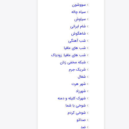
سووشون
سیاه چاله
سیاوش
شام ایرانی
شاهگوش
شب آهنگی
شب های مافیا
شب های مافیا: زودیاک
شبکه مخفی زنان
شریک جرم
شغال
شهر هرت
شهرزاد
شهرک کلیله و دمنه
شوخی با شما
شوخی کردم
صداتو
ضد