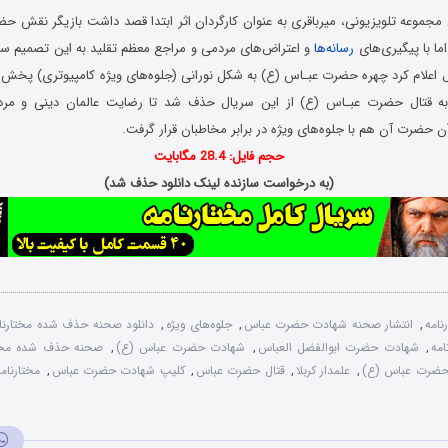
جموعه تلویزیونی، میرباقری به عنوان کارگردان اثر ابتدا قصد داشت بازیگر نقش حض
ما با پیگیری‌های
رسانه‌ها
و اعتراض‌های مردمی و مراجع معظم تقلید به این تصمیم ساز
 اعلام کرد چهره حضرت عبـاس (ع) به شکل نورانی (جلوه‌های ویژه کامپیوتری) پخش می‌
ه قتال حضرت عبـاس (ع) از این سریال حذف شد تا رضایت عالمان دینی و مرد
 حضرت آن هم با جلوه‌های ویژه در برابر مخاطبان قرار گرفت‏.
حجم فایل: 28.4 مگابایت
(به درخواست سازنده لینک دانلود حذف شد)
نامه
,
انتشار صحنه شهادت حضرت عباس
,
جلوه‌های ویژه
,
دانلود صحنه حذف شده مختارنا
مه
,
شهادت حضرت ابوالفضل العباس
,
شهادت حضرت عباس (ع)
,
صحنه حذف شده مختا
ضرت عباس (ع)
,
علمدار کربلا
,
قتال حضرت عباس
,
کلیپ شهادت حضرت عباس
,
مختارنامه