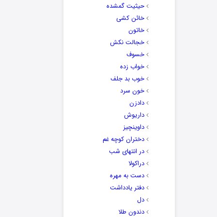
حیثیت گمشده
خائن کشی
خاتون
خجالت نکش
خسوف
خواب زده
خوب بد جلف
خون سرد
دادزن
داریوش
داوینچیز
دختران کوچه غم
در انتهای شب
دراکولا
دست به مهره
دفتر یادداشت
دل
دندون طلا