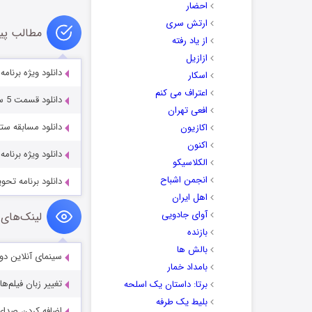
احضار
ارتش سری
مطالب پی
از یاد رفته
ازازیل
دانلود ویژه برنا
اسکار
اعتراف می کنم
دانلود قسمت 5 سریال سیگنال موجود است
افعی تهران
دانلود مسابقه ستاره 20 با کیفی
اکازیون
اکنون
دانلود ویژه برنامه تحویل سال ۳۹۸
الکلاسیکو
انجمن اشباح
دانلود برنامه تحوی
اهل ایران
آوای جادویی
لینک‌های 
بازنده
بالش ها
سینمای آنلاین دو
بامداد خمار
تغییر زبان فیلم‌ها
برتا: داستان یک اسلحه
بلیط یک‌‌ طرفه
اضافه کردن صدای 