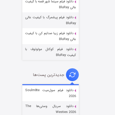
دانلود فیلم سینما شهر قصه با کیفیت
عالی BluRay
دانلود فیلم پیشمرگ با کیفیت عالی
BluRay
دانلود فیلم زیبا صدایم کن با کیفیت
جادوگری در مغولستان
عالی BluRay
۱۴ (زیرنویس)
قسمت
منتشر شد
دانلود فیلم کوکتل مولوتوف با
کیفیت BluRay
جدیدترین پست‌ها
دانلود فیلم سول‌میت Soulm8te
2026
باب اسفنجی فصل ۱۷
دانلود سریال وستی‌ها The
۶ (زیرنویس)
قسمت
منتشر شد
Westies 2026