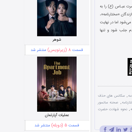
رت عبـاس (ع) را به
ندگان «مختارنامه»،
شود اما در ‌‌نهایت
م جلب شود و تنها
شوهر
۸ (زیرنویس)
قسمت
منتشر شد
مه
,
سکانس های حذف
رنامه
,
صحنه سانسور
,
نحوه شهادت حضرت
عملیات آپارتمان
۵ (دوبله)
قسمت
منتشر شد