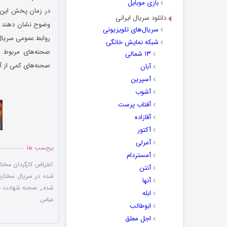
بازی موبایل
در زمان پخش این م
دانلود سریال ایرانی
وضوح نشان دهند‏ ا
سریال‌های تلویزیونی
روابط‌ عمومی سریال
شبکه نمایش خانگی
صحنه‌های مربوط ب
۱۳ شمالی
صحنه‌های کمی از آن
آبان
آسپرین
آشوب
آفتاب پرست
آقازاده
آکتور
آمرلی
برچسب ها
آمستردام
اعتراض کارگردان مختار
آنتن
شده در سریال مختارنا
آنها
شده
,
صحنه شهادت ح
ابله
عباس
ابوطالب
اجل معلق