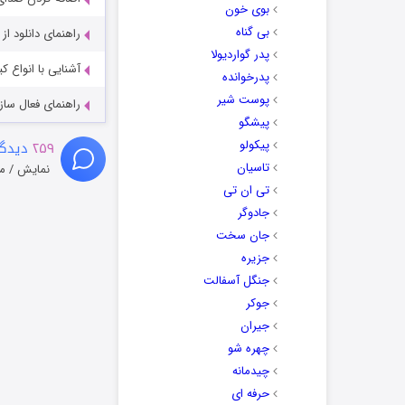
بوی خون
بی گناه
راهنمای دانلود ا
پدر گواردیولا
آشنایی با انواع ک
پدرخوانده
پوست شیر
راهنمای فعال سازی کیفیت R
پیشگو
پیکولو
۲۵۹
دیدگا
تاسیان
نمایش / م
تی ان تی
جادوگر
جان سخت
جزیره
جنگل آسفالت
جوکر
جیران
چهره شو
چیدمانه
حرفه ای