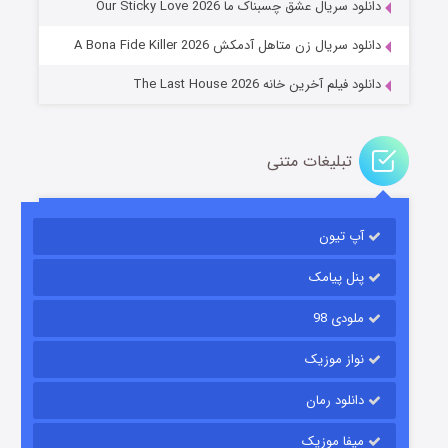
دانلود سریال عشق چسبناک ما Our Sticky Love 2026
دانلود سریال زن متاهل آدمکش A Bona Fide Killer 2026
دانلود فیلم آخرین خانه The Last House 2026
تبلیغات متنی
مردگان متحرک: شهر مرده ۳
۲ (زیرنویس)
قسمت
منتشر شد
آپ تیون
پنل پیامک
ملودی 98
نواز موزیک
دانلود رمان
میفا موزیک