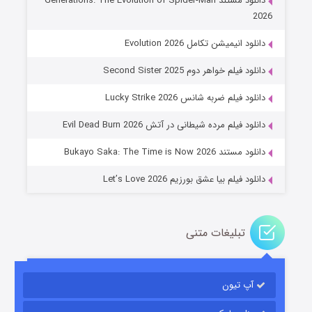
دانلود مستند Generations: The Evolution of Spider-Man
2026
دانلود انیمیشن تکامل Evolution 2026
دانلود فیلم خواهر دوم Second Sister 2025
جادوگری در مغولستان
دانلود فیلم ضربه شانس Lucky Strike 2026
۱۴ (زیرنویس)
قسمت
منتشر شد
دانلود فیلم مرده شیطانی در آتش Evil Dead Burn 2026
دانلود مستند Bukayo Saka: The Time is Now 2026
دانلود فیلم بیا عشق بورزیم Let’s Love 2026
تبلیغات متنی
باب اسفنجی فصل ۱۷
آپ تیون
۶ (زیرنویس)
قسمت
منتشر شد