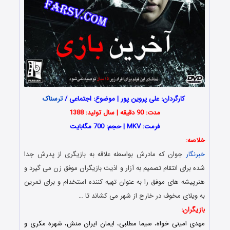
کارگردان: علی پروین پور | موضوع: اجتماعی /
ترسناک
مدت: 90 دقیقه | سال تولید: 1388
فرمت: MKV | حجم: 700 مگابایت
خلاصه:
خبرنگار
جوان که مادرش بواسطه علاقه به بازیگری از پدرش جدا
شده برای انتقام تصمیم به آزار و اذیت بازیگران موفق زن می گیرد و
هنرپیشه های موفق را به عنوان تهیه کننده استخدام و برای تمرین
به ویلای مخوف در خارج از شهر می کشاند تا …
بازیگران:
مهدی امینی خواه، سیما مطلبی، ایمان ایران منش، شهره مکری و