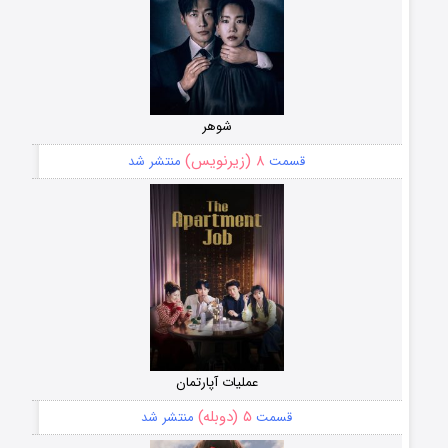
شوهر
۸ (زیرنویس)
قسمت
منتشر شد
عملیات آپارتمان
۵ (دوبله)
قسمت
منتشر شد