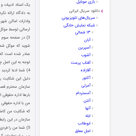
بازی موبایل
یک استاد ادبیات و
دانلود سریال ایرانی
به دادگاه ارائه نک
سریال‌های تلویزیونی
وادارات اماکن شهره
شبکه نمایش خانگی
ارسالی توسط موکل 
۱۳ شمالی
3) در صفحه سوم ح
آبان
شوید که موکل شما 
آسپرین
صادر شده است که اع
آشوب
توجه به این اصل چ
آفتاب پرست
آقازاده
4) شما ادعا کردی
آکتور
دلیل این شکایت را 
آمرلی
سازمان محترم قصد 
آمستردام
بارها اداره حقوقی 
آنتن
من با اداره حقوقی 
آنها
که شکایت من کاملا
ابله
سازمان در این رابط
ابوطالب
5) شما من را فردی
اجل معلق
من و استعلامات گرف