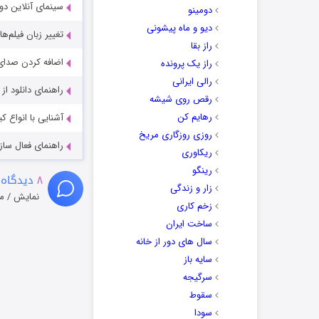
سینمای آنلاین دو
دومینو
دیو و ماه پیشونی
تغییر زبان فیلم‌ها
راز بقا
اضافه کردن صدای 
راز یک پرونده
رالی ایرانی
راهنمای دانلود ا
رقص روی شیشه
رهایم کن
آشنایی با انواع ک
روزی روزگاری مریخ
راهنمای فعال سازی کیفیت R
ریکاوری
رینگو
۸
دیدگاه 
زار و زندگی
نمایش / م
زخم کاری
ساخت ایران
سال های دور از خانه
سایه باز
سرگیجه
سقوط
سودا