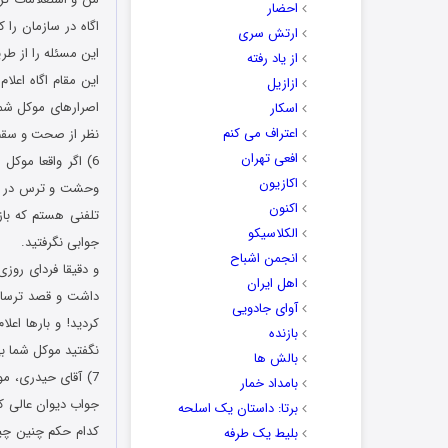
احضار
اگاه در سازمان را
ارتش سری
این مسئله را از ط
از یاد رفته
این مقام اگاه اعلا
ازازیل
اسکار
اعتراف می کنم
نظر از صحت و سقم
افعی تهران
6) اگر واقعا موک
اکازیون
وحشت و ترس در من 
اکنون
تلفنی هستم که باز
الکلاسیکو
جوابی نگرفتید.
انجمن اشباح
اهل ایران
آوای جادویی
کردید! و بارها اع
بازنده
نگفتید موکل شما بی
بالش ها
بامداد خمار
برتا: داستان یک اسلحه
کدام حکم چنین چی
بلیط یک‌‌ طرفه