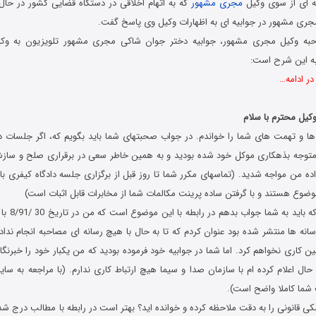
یه ای از سوی وکیل
مجری مشهور
که به اتهام اخلاقی در دستگاه قضایی کشور در حا
ری مشهور در جوابیه ای به اظهارات وکیل وی پاسخ گفت.
حبه وکیل مجری مشهور، جوابیه دختر جوان شاکی مجری مشهور تلویزیون به وکی
ه این شرح است:
ر ادامه…
…
کیل محترم با سلام
 و تهمت های شما را خواندم. در جواب صحبتهای شما باید بگویم که، اگر جلسات دادگ
توجه بذهکاری موکل خود شده بودید و به همین خاطر سعی در برقراری صلح و سازش 
اده من مواجه شدید. (تماسهای مکرر شما تا روز قبل از برگزاری جلسه دادگاه کیفری با و
وضوع هستند و با گرفتن ساده پرینت مکالمات شما از مخابرات قابل اثبات است)
1 ) اولین نکت
سانه ها منتشر شده بود عنوان کردم که تا به حال با هیچ رسانه ای مصاحبه انجام نداد
ن کاری نخواهم کرد. اما شما در جوابیه خود فرموده بودید که من یکبار خود را خبرنگار
 حال اعلام کرده ام با سازمان صدا و سیما هیچ ارتباط کاری ندارم. (با مراجعه به س
شما کاملا واضح است).
زشکی قانونی را به دقت ملاحظه کرده و خوانده اید؟ بهتر است در رابطه با مطالب درج شده 