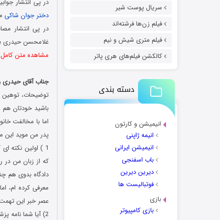
در پی انتشار جواب
سریال پوست شیر
دختر جوان شاکی
مج
فیلم زن‌ها فرشته‌اند
در پی انتشار مصا
فیلم متری شیش و نیم
غلامحسن حیدری ب
مشاهده متن کامل د
کالکشن فیلم‌های هری پاتر
جناب آقای حیدری و
دسته بندی
توضیحات، توهین ها
باشید خودتان هم م
اما با مخالفت خانو
انیمیشن و کارتون
پدر من موید این م
انیمه ژاپنی
انیمیشن ایرانی
باب اسفنجی
که از زبان من در ر
دیرین دیرین
دادگاه بدوی هم چنی
فوتبالیست ها
معرفی کرده ام، اما
بازی
عصر خبر این تهمت 
بازی کامپیوتر
2) آیا شما نامه پ