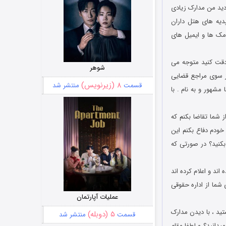
ید من مدارک زیادی
ییدیه های هتل داران
امک ها و ایمیل های
 دقت کنید متوجه می
شوهر
ز سوی مراجع قضایی
۸ (زیرنویس)
قسمت
منتشر شد
شهور و به نام . با
 شما تقاضا بکنم که
 خودم دفاع بکنم این
بکنید؟ در صورتی که
ند و اعلام کرده اند
شما از اداره حقوقی
عملیات آپارتمان
تید ، با دیدن مدارک
۵ (دوبله)
قسمت
منتشر شد
یدانید؟ و لطفا مقام