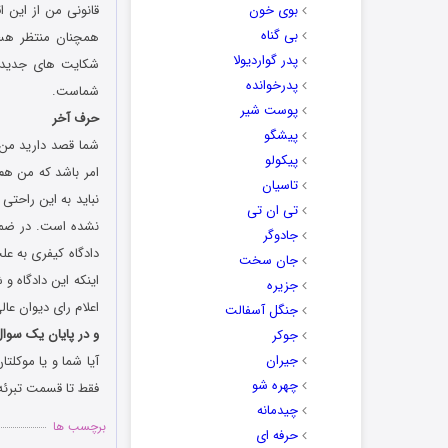
بوی خون
قانونی من از این 
بی گناه
همچنان منتظر هستی
پدر گواردیولا
شکایت های جدیدی 
پدرخوانده
شماست.
پوست شیر
حرف آخر
پیشگو
شما قصد دارید من 
پیکولو
امر باشد که من هم
تاسیان
نباید به این راحتی
تی ان تی
نشده است. در ضمن 
جادوگر
دادگاه کیفری به ع
جان سخت
جزیره
اعلام رای دیوان عا
جنگل آسفالت
و در پایان یک سوا
جوکر
جیران
چهره شو
فقط تا قسمت تبرئه 
چیدمانه
برچسب ها
حرفه ای