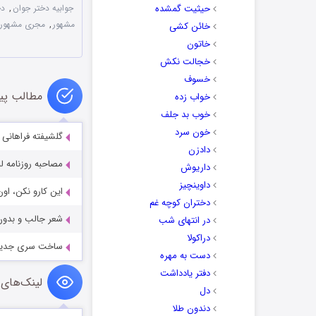
حیثیت گمشده
جوابیه دختر جوان
,
دخ
مشهور
,
مجری مشهور 
خائن کشی
خاتون
خجالت نکش
خسوف
مطالب پی
خواب زده
خوب بد جلف
خون سرد
گلشیفته فراهانی 
دادزن
مصاحبه روزنامه لب
داریوش
داوینچیز
این کارو نکن، او
دختران کوچه غم
شعر جالب و بدون
در انتهای شب
دراکولا
ساخت سری جدید بر
دست به مهره
دفتر یادداشت
لینک‌های 
دل
دندون طلا