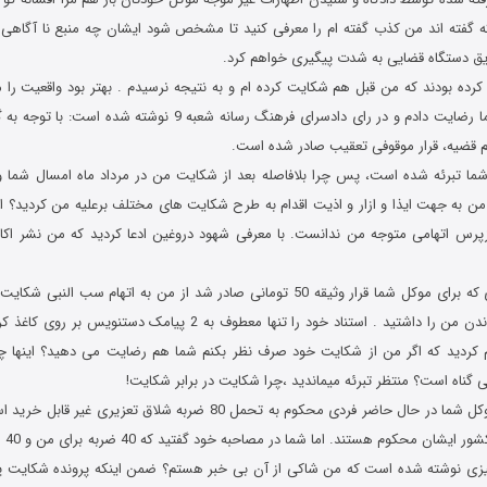
 که گفته اند من کذب گفته ام را معرفی کنید تا مشخص شود ایشان چه منبع نا آگاهی 
ریق دستگاه قضایی به شدت پیگیری خواهم کرد.
م کرده بودند که من قبل هم شکایت کرده ام و به نتیجه نرسیدم . بهتر بود واقعیت را 
اصرارهای موکل شما رضایت دادم و در رای دادسرای فرهنگ رسانه شعبه 9
 قضیه، قرار موقوفی تعقیب صادر شده است.
ل شما تبرئه شده است، پس چرا بلافاصله بعد از شکایت من در مرداد ماه امسال شما و 
به جهت ایذا و ازار و اذیت اقدام به طرح شکایت های مختلف برعلیه من کردید؟ اب
پرس اتهامی متوجه من ندانست. با معرفی شهود دروغین ادعا کردید که من نشر اکاذ
و دقیقا فردای روزی که برای موکل شما قرار وثیقه 50 تومانی صادر شد از من به اتهام س
داشت و قصد ترساندن من را داشتید . استناد خود را تنها معطوف به 2 پیام
لام کردید که اگر من از شکایت خود صرف نظر بکنم شما هم رضایت می دهید؟ اینها 
 گناه است؟ منتظر تبرئه میماندید ،چرا شکایت در برابر شکایت!
7) آقای حیدری، موکل شما در حال حاضر فردی محکوم به تحمل 80 ضربه شلاق تع
جواب د
زی نوشته شده است که من شاکی از آن بی خبر هستم؟ ضمن اینکه پرونده شکایت پد