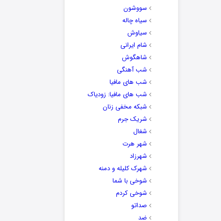
سووشون
سیاه چاله
سیاوش
شام ایرانی
شاهگوش
شب آهنگی
شب های مافیا
شب های مافیا: زودیاک
شبکه مخفی زنان
شریک جرم
شغال
شهر هرت
شهرزاد
شهرک کلیله و دمنه
شوخی با شما
شوخی کردم
صداتو
ضد