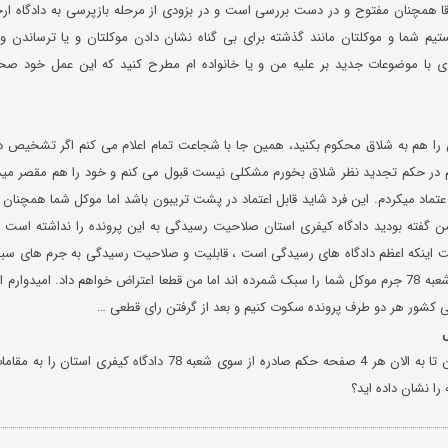
اقا همچنان مفتوح و در دست بررسی است و در بزودی از مرحله بازپرسی به دادگاه ارج
م شما و موکلتان مانند گذشته برای بی گناه نشان دادن موکلتان و یا ترساندن و 
با موضوعات جدید بر علیه من و یا خانواده ام مطرح کنید که این عمل خود صحه
را هم به شلاق محکوم بکنید، همین جا با شجاعت تمام اعلام می کنم اگر تشخیص دس
 در حکم تجدید نظر شلاق بخورم مشکلی نیست قبول می کنم و خود را هم مقصر میدان
 عتماد میکردم. این فرد شاید قابل اعتماد در پشت تریبون باشد اما موکل شما همچنان
گفته بودید دادگاه کیفری استان صلاحیت رسیدگی به این پرونده را نداشته است ا
لت اینکه اعظم دادگاه های رسیدگی است ، قابلیت و صلاحیت رسیدگی به جرم های سبک
اینکه این دادگاه و شعبه 78 جرم موکل شما را سبک شمرده اند اما من قطعا اعتراض خواهم داد. امید
لی کشور هر دو طرف پرونده سکوت کنیم و بعد از گرفتن رای قطعی …
ل
آیا شما و یا موکلتان تا به الان هر 4 صفحه حکم صادره از سوی شعبه 78 دادگ
را نشان داده اید؟