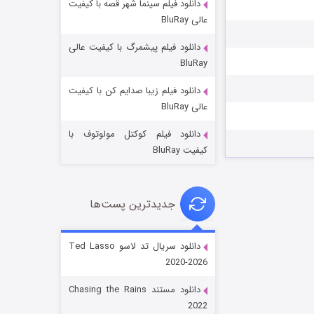
دانلود فیلم سینما شهر قصه با کیفیت
عالی BluRay
دانلود فیلم پیشمرگ با کیفیت عالی
BluRay
دانلود فیلم زیبا صدایم کن با کیفیت
جادوگری در مغولستان
عالی BluRay
۱۴ (زیرنویس)
قسمت
منتشر شد
دانلود فیلم کوکتل مولوتوف با
کیفیت BluRay
جدیدترین پست‌ها
دانلود سریال تد لاسو Ted Lasso
2020-2026
باب اسفنجی فصل ۱۷
دانلود مستند Chasing the Rains
۶ (زیرنویس)
قسمت
منتشر شد
2022