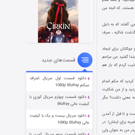
هستند، که البته من
می گفتند که به دلیل
 نوشته شده است: با توجه به گذشت شاکیه ، صرف
موکلتان برای ایجاد
تدا گفتید من مزاحم
قسمت‌های جدید
سریال زشت
یب کردم که باز هم
۲ (زیرنویس)
قسمت
منتشر شد
دانلود قسمت اول سریال اعتراف
ب النبی شکایت کردید که حکم اعدام
میکنم 1080p BluRay
ک دستنویس بر روی کاغذ کردید و از من شکایت
دانلود قسمت چهارم سریال کوری با
چه معنی داشت؟ مگر
کیفیت عالی BluRay
زیری غیر قابل خرید است و تا قبل از آمدن
دانلود سریال بیست و یک با کیفیت
یوان عالی کشور ایشان محکوم هستند. اما شما در مصاحبه خود گفتید که 40 ضربه برای من و 40 ضربه برای ایشان!. در
عالی 1080p BluRay
ر من به عنوان ولی
دانلود قسمت سوم سریال کوری با