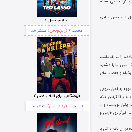
ل پیگرد قضایی است،
ل این مجری، اقای
تد لاسو فصل ۴
۶ (زیرنویس)
قسمت
منتشر شد
اه را به یاد داشته
میان ما را داشتید
کیلم و بعضا با مادر
ه ای که باید به شما جواب بدهم در رابطه با این موضوع است که من در تاریخ 30 /8/91 با توجه به اخبار دروغی
فروشگاهی برای قاتلان فصل ۲
ه ام و تا گرفتن حکم
، یکبار نویسنده و …
۱۰ (زیرنویس)
قسمت
منتشر شد
ایت خبرگزاری فارس و
در ان نامه لا اقل با