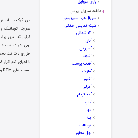
بازی موبایل
دانلود سریال ایرانی
سریال‌های تلویزیونی
شبکه نمایش خانگی
۱۳ شمالی
کرکی که امروز برا
آبان
آسپرین
افزاری دات نت نسخه 4 در ویندوز 8 مورد استفاده شما ن
آشوب
با اجرای نرم افزار ق
آفتاب پرست
نسخه های RTM و Volume ویندوزهای Windows 7/8 Pro/Enter/N/VL را اکتیو نمایید.
آقازاده
آکتور
آمرلی
آمستردام
آنتن
آنها
ابله
ابوطالب
اجل معلق