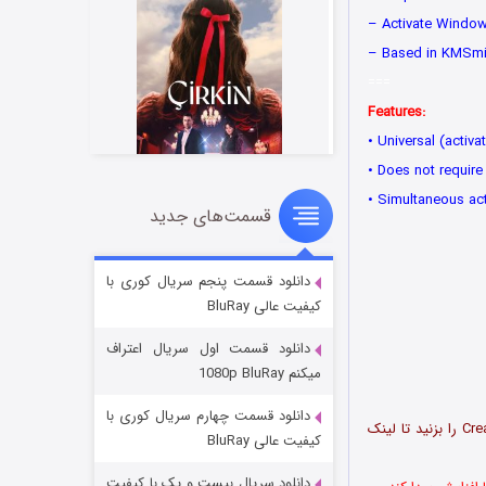
– Activate Window
– Based in KMSmic
===
Features:
• Universal (activ
• Does not require 
• Simultaneous ac
قسمت‌های جدید
سریال زشت
۲ (زیرنویس)
قسمت
منتشر شد
دانلود قسمت پنجم سریال کوری با
کیفیت عالی BluRay
دانلود قسمت اول سریال اعتراف
میکنم 1080p BluRay
دانلود قسمت چهارم سریال کوری با
پس از ورود به لینک دانلود، روی دکمه Free Download کلیک کرده و سپس دکمه Create Download Link را بزنید تا لینک
کیفیت عالی BluRay
دانلود سریال بیست و یک با کیفیت