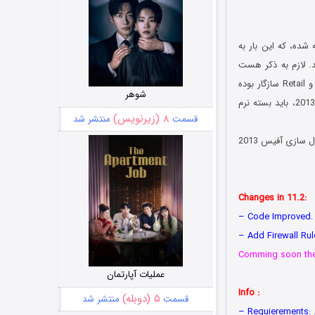
یی شناخته شد، ساخته شده، که این بار به
 شما را کرک و لایسنس میکند. لازم به ذکر هست
ارائه داده ایم با نسخه های VL یا همان Volume License و Retail سازگار بوده
شوهر
روی هر دو نسخه کار میکند. همچنین برای اجرا شدن و فعال سازی ویندوز 8 و رفع محدودیت آفیس 2013، باید بسته نرم
۸ (زیرنویس)
قسمت
منتشر شد
شما میتوانید به آسانی و به صورت اتوماتیک علاوه بر فعال سازی آفیس 2013
Changes in 11.2:
– Code Improved.
– Add Firewall Ru
Comming soon the 
عملیات آپارتمان
Info :
۵ (دوبله)
قسمت
منتشر شد
– Requierements: 