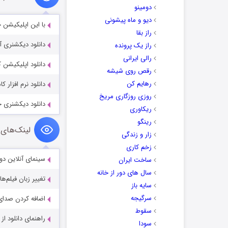
دومینو
دیو و ماه پیشونی
با این اپلیکیشن جالب
راز بقا
دانلود دیکشنری آکسفورد r English Dict 4.3.059
راز یک پرونده
رالی ایرانی
دانلود اپلیکیشن کتاب خوان ق
رقص روی شیشه
رهایم کن
دانلود نرم افزار 
روزی روزگاری مریخ
دانلود دیکشنری جالب شکلک ها 0
ریکاوری
رینگو
لینک‌های 
زار و زندگی
زخم کاری
سینمای آنلاین دو
ساخت ایران
سال های دور از خانه
تغییر زبان فیلم‌ها
سایه باز
سرگیجه
اضافه کردن صدای 
سقوط
راهنمای دانلود ا
سودا