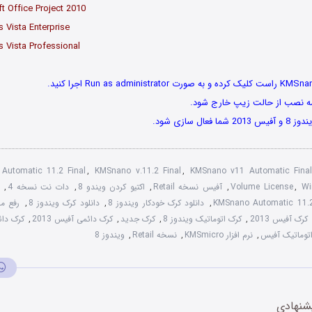
ft Office Project 2010
 Vista Enterprise
 Vista Professional
سه نصب از حالت زیپ خارج شود.
عال سازی شود.
Automatic 11.2 Final
,
KMSnano v.11.2 Final
,
KMSnano v11 Automatic Final
Wi
,
Volume License
,
آفیس نسخه Retail
,
اکتیو کردن ویندو 8
,
دات نت نسخه 4
,
,
دانلود کرک خودکار ویندوز 8
,
دانلود کرک ویندوز 8
,
رفع مح
کرک آفیس 2013
,
کرک اتوماتیک ویندوز 8
,
کرک جدید
,
کرک دائمی آفیس 2013
,
کرک دائ
توماتیک آفیس
,
نرم افزار KMSmicro
,
نسخه Retail
,
ویندوز 8
شنهادی