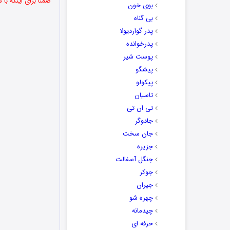
ضمنا برای اینکه با
بوی خون
بی گناه
پدر گواردیولا
پدرخوانده
پوست شیر
پیشگو
پیکولو
تاسیان
تی ان تی
جادوگر
جان سخت
جزیره
جنگل آسفالت
جوکر
جیران
چهره شو
چیدمانه
حرفه ای