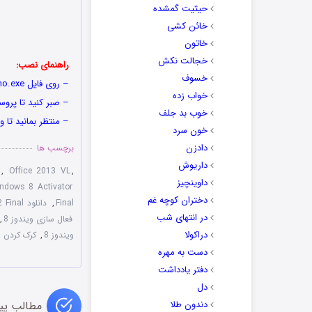
حیثیت گمشده
خائن کشی
خاتون
خجالت نکش
راهنمای نصب:
خسوف
– روی فایل KMSnano.exe راست کلیک کرده و به صورت Run as administrator اجرا کنید.
خواب زده
– صبر کنید تا پرو
خوب بد جلف
– منتظر بمانید تا ویندوز 8 و آفیس 2013 شما ف
خون سرد
دادزن
برچسب ها
داریوش
,
Office 2013 VL
,
داوینچیز
ndows 8 Activator
دختران کوچه غم
Final
,
دانلود KMSnano Automatic 11.2 Final
در انتهای شب
فعال سازی ویندوز 8
,
دراکولا
ویندوز 8
,
کرک کردن ا
دست به مهره
دفتر یادداشت
دل
دندون طلا
مطالب پی