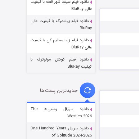
دانلود فیلم سینما شهر قصه با کیفیت
عالی BluRay
دانلود فیلم پیشمرگ با کیفیت عالی
BluRay
دانلود فیلم زیبا صدایم کن با کیفیت
جادوگری در مغولستان
عالی BluRay
۱۴ (زیرنویس)
قسمت
منتشر شد
دانلود فیلم کوکتل مولوتوف با
کیفیت BluRay
جدیدترین پست‌ها
دانلود سریال وستی‌ها The
Westies 2026
باب اسفنجی فصل ۱۷
دانلود سریال One Hundred Years
۶ (زیرنویس)
قسمت
منتشر شد
of Solitude 2024-2026