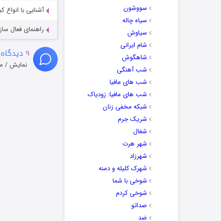
سووشون
آشنایی با انواع ک
سیاه چاله
راهنمای فعال سازی کیفیت R
سیاوش
شام ایرانی
۹
دیدگاه 
شاهگوش
نمایش / م
شب آهنگی
شب های مافیا
شب های مافیا: زودیاک
شبکه مخفی زنان
شریک جرم
شغال
شهر هرت
شهرزاد
شهرک کلیله و دمنه
شوخی با شما
شوخی کردم
صداتو
ضد