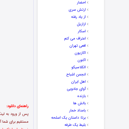
احضار
ارتش سری
از یاد رفته
ازازیل
اسکار
اعتراف می کنم
افعی تهران
اکازیون
اکنون
الکلاسیکو
انجمن اشباح
اهل ایران
آوای جادویی
بازنده
بالش ها
راهنمای دانلود:
بامداد خمار
برتا: داستان یک اسلحه
مستقیم برای شما آم
بلیط یک‌‌ طرفه