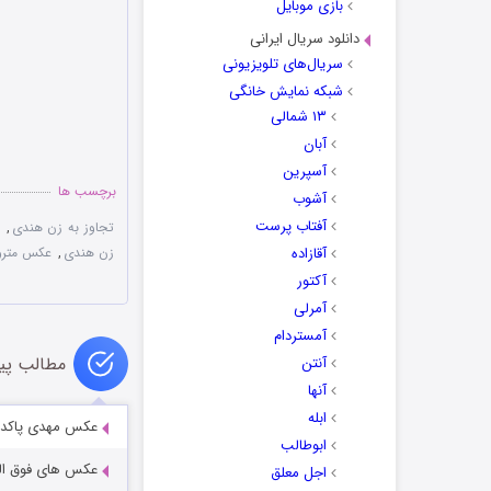
بازی موبایل
دانلود سریال ایرانی
سریال‌های تلویزیونی
شبکه نمایش خانگی
۱۳ شمالی
آبان
آسپرین
برچسب ها
آشوب
آفتاب پرست
تجاوز به زن هندی
,
آقازاده
زن هندی
,
عکس متروی
آکتور
آمرلی
آمستردام
مطالب پی
آنتن
آنها
ابله
عکس مهدی پاکدل
ابوطالب
عکس های فوق العا
اجل معلق