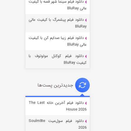
دانلود فیلم سینما شهر قصه با کیفیت
عالی BluRay
دانلود فیلم پیشمرگ با کیفیت عالی
BluRay
دانلود فیلم زیبا صدایم کن با کیفیت
جادوگری در مغولستان
عالی BluRay
۱۴ (زیرنویس)
قسمت
منتشر شد
دانلود فیلم کوکتل مولوتوف با
کیفیت BluRay
جدیدترین پست‌ها
دانلود فیلم آخرین خانه The Last
House 2026
باب اسفنجی فصل ۱۷
دانلود فیلم سول‌میت Soulm8te
۶ (زیرنویس)
قسمت
منتشر شد
2026