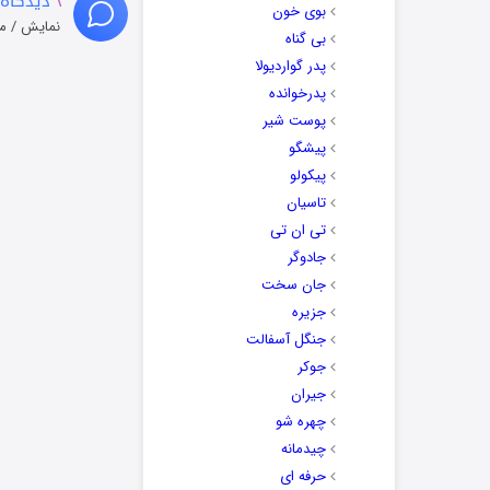
۳
دیدگاه 
بوی خون
نمایش / م
بی گناه
پدر گواردیولا
پدرخوانده
پوست شیر
پیشگو
پیکولو
تاسیان
تی ان تی
جادوگر
جان سخت
جزیره
جنگل آسفالت
جوکر
جیران
چهره شو
چیدمانه
حرفه ای