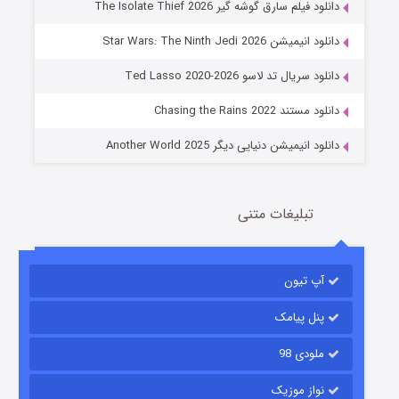
دانلود فیلم سارق گوشه گیر The Isolate Thief 2026
دانلود انیمیشن Star Wars: The Ninth Jedi 2026
جادوگری در مغولستان
دانلود سریال تد لاسو Ted Lasso 2020-2026
14 (زیرنویس)
قسمت
منتشر شد
دانلود مستند Chasing the Rains 2022
دانلود انیمیشن دنیایی دیگر Another World 2025
تبلیغات متنی
آپ تیون
باب اسفنجی فصل ۱۷
6 (زیرنویس)
قسمت
منتشر شد
پنل پیامک
ملودی 98
نواز موزیک