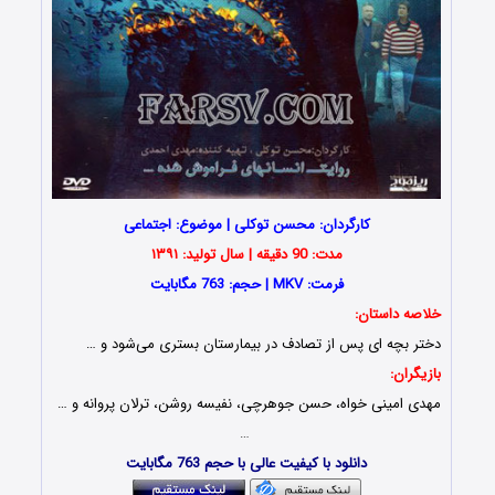
کارگردان: محسن توکلی | موضوع: اجتماعی
مدت: 90 دقیقه | سال تولید: ۱۳۹۱
فرمت: MKV | حجم: 763 مگابایت
خلاصه داستان:
دختر بچه ‌ای پس از تصادف در ب
یمارستان
بستری می‌شود و …
بازیگران:
مهدی امینی خواه، حسن جوهرچی، نفیسه روشن، ترلان پروانه و …
…
دانلود با کیفیت عالی با حجم 763 مگابایت