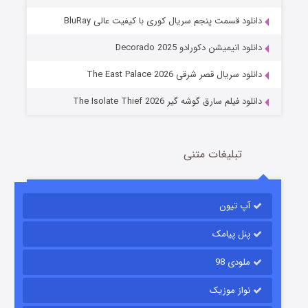
دانلود قسمت پنجم سریال کوری با کیفیت عالی BluRay
عملیات آپارتمان
دانلود انیمیشن دکورادو Decorado 2025
2 (زیرنویس)
قسمت
منتشر شد
دانلود سریال قصر شرقی The East Palace 2026
دانلود فیلم سارق گوشه گیر The Isolate Thief 2026
تبلیغات متنی
آپ تیون
مردگان متحرک: شهر مرده ۳
2 (زیرنویس)
قسمت
منتشر شد
پنل پیامک
ملودی 98
نواز موزیک