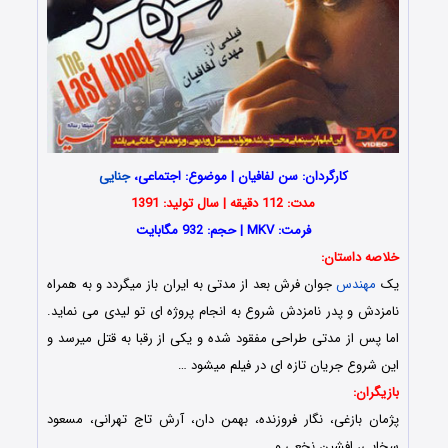
کارگردان: سن لفافیان | موضوع: اجتماعی،
جنایی
مدت: 112 دقیقه | سال تولید: 1391
فرمت: MKV | حجم: 932 مگابایت
خلاصه داستان:
یک
مهندس
جوان فرش بعد از مدتی به ایران باز میگردد و به همراه
نامزدش و پدر نامزدش شروع به انجام پروژه ای تو لیدی می نماید.
اما پس از مدتی طراحی مفقود شده و یکی از رقبا به قتل میرسد و
این شروع جریان تازه ای در فیلم میشود …
بازیگران:
پژمان بازغی، نگار فروزنده، بهمن دان، آرش تاج تهرانی، مسعود
سخایی، افشین نخعی و …