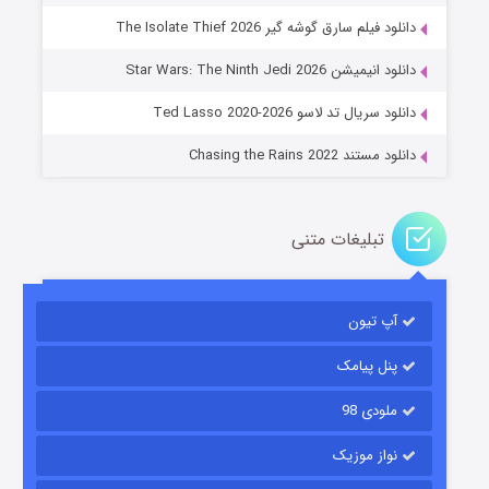
دانلود فیلم سارق گوشه گیر The Isolate Thief 2026
جادوگری در مغولستان
دانلود انیمیشن Star Wars: The Ninth Jedi 2026
۱۴ (زیرنویس)
قسمت
منتشر شد
دانلود سریال تد لاسو Ted Lasso 2020-2026
دانلود مستند Chasing the Rains 2022
تبلیغات متنی
آپ تیون
باب اسفنجی فصل ۱۷
۶ (زیرنویس)
قسمت
منتشر شد
پنل پیامک
ملودی 98
نواز موزیک