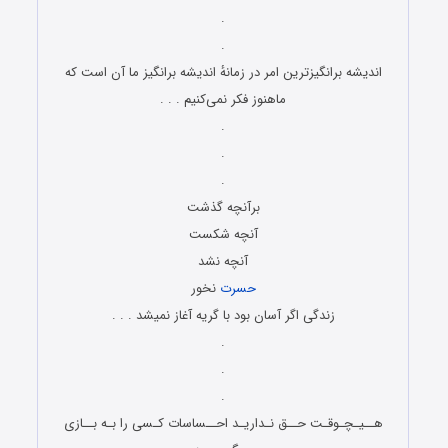
.
.
اندیشه برانگیزترین امر در زمانهٔ اندیشه برانگیز ما آن است که
ماهنوز فکر نمی‌کنیم . . .
.
.
.
برآنچه گذشت
آنچه شکست
آنچه نشد
حسرت
نخور
زندگی اگر آسان بود با گریه آغاز نمیشد . . .
.
.
.
هــیـچـوقـت حــق نـداریـد احــساسات کـسی را بـه بــازی