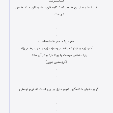
بــگـیـریـد
فـــقـط بـه ایــن خـاطر که تـکلیفـتان با خـودتان مـشـخـص
نـیست . . .
.
.
.
هنر بزرگ، هنر فاصله‌هاست
آدم، زیادی نزدیک باشد می‌سوزد، زیادی دور، یخ می‌زند
باید نقطه‌ی درست را پیدا کرد و در آن ماند . . .
(کریستین بوبن)
.
.
.
اگر بر ناتوان خشمگین شوی دلیل بر این است که قوی نیستی . . .
.
.
.