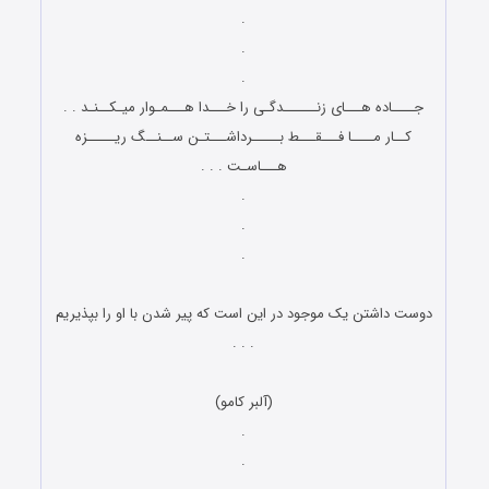
.
.
.
جــــاده هـــای زنــــــدگـی را خـــدا هـــمـوار میـکــنـد . .
کــار مــــا فـــقـــط بـــــرداشـــتـن ســنــگ ریـــــزه
هـــاسـت . . .
.
.
.
دوست داشتن یک موجود در این است که پیر شدن با او را بپذیریم
. . .
(آلبر کامو)
.
.