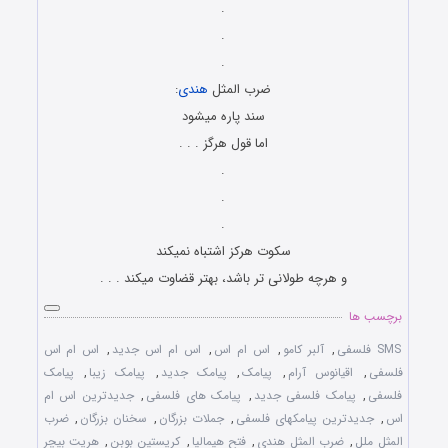
.
.
.
ضرب المثل
هندی
:
سند پاره میشود
اما قول هرگز . . .
.
.
.
سکوت هرکز اشتباه نمیکند
و هرچه طولانی تر باشد، بهتر قضاوت میکند . . .
برچسب ها
SMS فلسفی
,
آلبر کامو
,
اس ام اس
,
اس ام اس جدید
,
اس ام اس
فلسفی
,
اقیانوس آرام
,
پیامک
,
پیامک جدید
,
پیامک زیبا
,
پیامک
فلسفی
,
پیامک فلسفی جدید
,
پیامک های فلسفی
,
جدیدترین اس ام
اس
,
جدیدترین پیامکهای فلسفی
,
جملات بزرگان
,
سخنان بزرگان
,
ضرب
المثل ملل
,
ضرب المثل هندی
,
فتح هیمالیا
,
کریستین بوبن
,
هریت بیچر