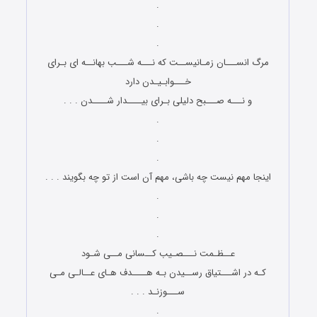
.
.
.
مرگ انســـان زمـانیســت که نـــه شـــب بهانــه ای بـرای
خـــوابـیـدن دارد
و نـــه صـــبح دلیلی بـرای بیــــدار شــــدن . . .
.
.
.
اینجا مهم نیست چه باشی، مهم آن است از تو چه بگویند . . .
.
.
.
عــظـمت نـــصـیب کــسانی مــی شـود
کـه در اشـــتیاق رســیدن بـه هــــدف هـای عــالـی مـی
ســـوزنـد . . .
.