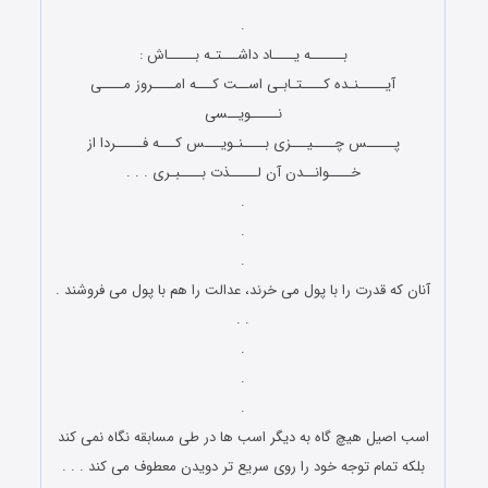
.
بــــــه یــــاد داشـــتـه بـــــاش :
آیـــــنـده کــــتـابـی اســت کـــه امــــروز مــــی
نـــــویــسی
پـــــس چــــیـــزی بــــنـویـــس کـــه فـــــردا از
خــــوانــدن آن لـــــذت بــــبـری . . .
.
.
.
آنان که قدرت را با پول می خرند، عدالت را هم با پول می فروشند .
. .
.
.
.
اسب اصیل هیچ گاه به دیگر اسب ها در طی مسابقه نگاه نمی کند
بلکه تمام توجه خود را روی سریع تر دویدن معطوف می کند . . .