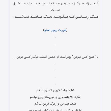
آدمــیـزاد هــرگــز نـمـی‌فـهـمـد که تــا چــه انـــدازه عـــاشــق
اســت
مــگـر زمـــانــی کــه بــکـوشــد دیــگـر عــاشــق نـبـاشــــد .
. .
(
هریت بیچر استو
)
.
.
.
با “هیچ کس نبودن” بهتراست از حضور اشتباه درکنار کسی بودن . .
.
.
.
.
شاید چالاک‌ترین انسان نباشم
شاید بالا بلندترین یا نیرومندترین نباشم
شاید بهترین و زیرک‌ ترین نباشم
اما قادرم کاری را بهتر از دیگران انجام دهم