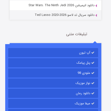
دانلود انیمیشن Star Wars: The Ninth Jedi 2026
دانلود سریال تد لاسو Ted Lasso 2020-2026
تبلیغات متنی
آپ تیون
جادوگری در مغولستان
14 (زیرنویس)
قسمت
منتشر شد
پنل پیامک
ملودی 98
نواز موزیک
دانلود رمان
میفا موزیک