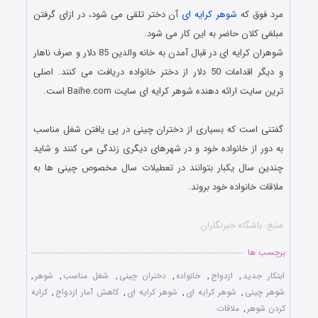
مرد فوق كه
شوهر كرایه ای
آن دختر تلقی می شود، در ازای گرفتن
مبلغی كلان حاضر به این كار می شود.
شوهران كرایه ای در قبال آمدن به خانه والدین 85 دلار و صرف ناهار
و دیگر اقدامات 50 دلار از دختر خانواده دریافت می كنند. اصلی
ترین سایت ارائه دهنده شوهر كرایه ای سایت Baihe.com است.
.
گفتنی است كه بسیاری از دختران چینی در پی یافتن شغل مناسب
به دور از خانواده خود و در شهرهای دیگری زندگی می كنند و شاید
چندین سال یكبار بتوانند در تعطیلات سال مخصوص چینی ها به
ملاقات خانواده خود بروند.
.
منبع: باشگاه خبرنگاران
برچسب ها
ابتکار جدید
,
ازدواج
,
خانواده
,
دختران چینی
,
شغل مناسب
,
شوهر
,
شوهر چینی
,
شوهر كرایه ای
,
شوهر کرایه ای
,
كاهش آمار ازدواج
,
كرایه
كردن شوهر
,
ملاقات