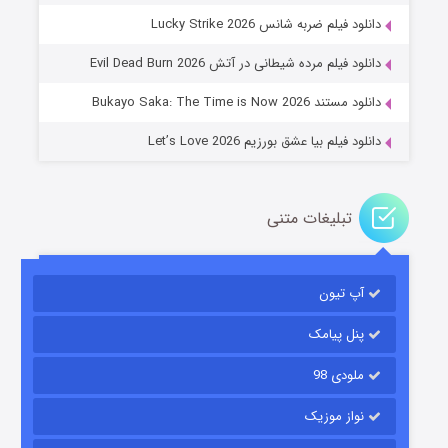
جادوگری در مغولستان
دانلود فیلم ضربه شانس Lucky Strike 2026
14 (زیرنویس)
قسمت
منتشر شد
دانلود فیلم مرده شیطانی در آتش Evil Dead Burn 2026
دانلود مستند Bukayo Saka: The Time is Now 2026
دانلود فیلم بیا عشق بورزیم Let’s Love 2026
تبلیغات متنی
باب اسفنجی فصل ۱۷
آپ تیون
6 (زیرنویس)
قسمت
منتشر شد
پنل پیامک
ملودی 98
نواز موزیک