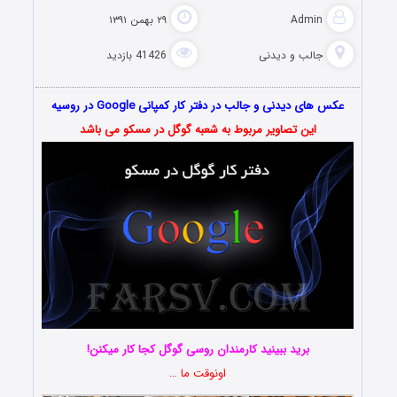
Admin
۲۹ بهمن ۱۳۹۱
جالب و دیدنی
41426 بازدید
عکس های دیدنی و جالب در دفتر کار کمپانی Google در روسیه
این تصاویر مربوط به شعبه گوگل در مسکو می باشد
برید ببینید کارمندان روسی گوگل کجا کار میکنن!
اونوقت ما …