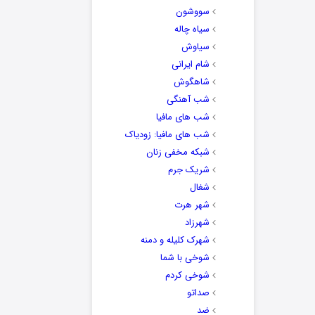
سووشون
سیاه چاله
سیاوش
شام ایرانی
شاهگوش
شب آهنگی
شب های مافیا
شب های مافیا: زودیاک
شبکه مخفی زنان
شریک جرم
شغال
شهر هرت
شهرزاد
شهرک کلیله و دمنه
شوخی با شما
شوخی کردم
صداتو
ضد