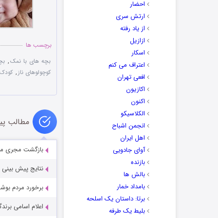
احضار
ارتش سری
از یاد رفته
ازازیل
برچسب ها
اسکار
بچه های با نمک
,
بچ
اعتراف می کنم
کوچولوهای ناز
,
کودک 
افعی تهران
اکازیون
اکنون
الکلاسیکو
مطالب پی
انجمن اشباح
اهل ایران
بازگشت مجری معر
آوای جادویی
بازنده
نتایج پیش بینی د
بالش ها
بامداد خمار
برخورد مردم بوشهر
برتا: داستان یک اسلحه
اعلام اسامی برند
بلیط یک‌‌ طرفه