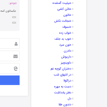
حیثیت گمشده
جوجو :
خائن کشی
عکساتون کمه.
خاتون
خجالت نکش
خسوف
خواب زده
خوب بد جلف
خون سرد
دادزن
داریوش
داوینچیز
دختران کوچه غم
در انتهای شب
دراکولا
دست به مهره
دفتر یادداشت
دل
دندون طلا