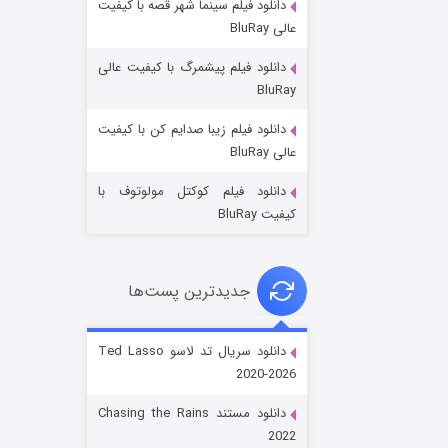
دانلود فیلم سینما شهر قصه با کیفیت
عالی BluRay
دانلود فیلم پیشمرگ با کیفیت عالی
BluRay
دانلود فیلم زیبا صدایم کن با کیفیت
جادوگری در مغولستان
عالی BluRay
14 (زیرنویس)
قسمت
منتشر شد
دانلود فیلم کوکتل مولوتوف با
کیفیت BluRay
جدیدترین پست‌ها
دانلود سریال تد لاسو Ted Lasso
2020-2026
باب اسفنجی فصل ۱۷
دانلود مستند Chasing the Rains
6 (زیرنویس)
قسمت
منتشر شد
2022