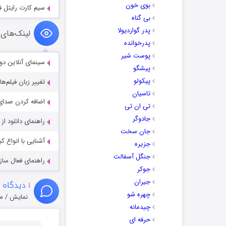
بوی خون
سیم کارت رایتل فقط برا
بی گناه
پدر گواردیولا
لینک‌های 
پدرخوانده
پوست شیر
سینمای آنلاین دو
پیشگو
پیکولو
تغییر زبان فیلم‌ها
تاسیان
اضافه کردن صدای 
تی ان تی
جادوگر
راهنمای دانلود ا
جان سخت
آشنایی با انواع ک
جزیره
جنگل آسفالت
راهنمای فعال سازی کیفیت R
جوکر
جیران
۱
دیدگاه 
چهره شو
نمایش / م
چیدمانه
حرفه ای