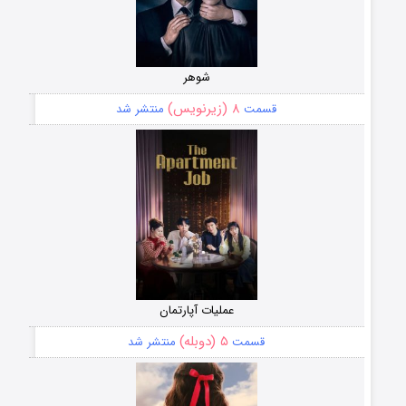
شوهر
۸ (زیرنویس)
قسمت
منتشر شد
عملیات آپارتمان
۵ (دوبله)
قسمت
منتشر شد