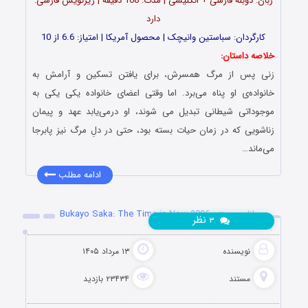
زبان: دوبله فارسی + انگلیسی | مدت: 108 دقیقه | زیرنویس فارسی:
دارد
کارگردان: سباستین وانیچک | محصول آمریکا | امتیاز: 6.6 از 10
خلاصه داستان:
زنی پس از مرگ همسرش، برای یافتن تسکین و آرامش به
خانواده‌ی او پناه می‌برد. اما وقتی اعضای خانواده یکی یکی به
موجوداتی شیطانی تبدیل می شوند، او درمی‌یابد عهد و پیمان
زناشویی که در زمان حیات بسته بود، حتی در دلِ مرگ نیز پابرجا
می‌ماند…
ادامه مطلب
دانلود مستند Bukayo Saka: The Time is Now 2026
نظر
۳
نویسنده
۱۳ مرداد ۱۴۰۵
مستند
۲۳۴۳۴ بازدید