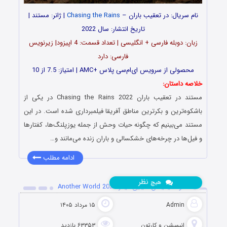
نام سریال: در تعقیب باران –
Chasing the Rains
| ژانر: مستند |
تاریخ انتشار: سال 2022
زبان: دوبله فارسی + انگلیسی | تعداد قسمت‌‌‌‌: 4 اپیزود| زیرنویس
فارسی: دارد
محصولی از سرویس ای‌ام‌سی پلاس +AMC | امتیاز: 7.5 از 10
خلاصه داستان:
مستند در تعقیب باران Chasing the Rains 2022 در یکی از
باشکوه‌ترین و بکرترین مناطق آفریقا فیلمبرداری شده است. در این
مستند می‌بینیم که چگونه حیات وحش از جمله یوزپلنگ‌ها، کفتارها
و فیل‌ها در چرخه‌های خشکسالی و باران زنده می‌مانند و…
ادامه مطلب
نظر
هیچ
دانلود انیمیشن دنیایی دیگر Another World 2025
Admin
۱۵ مرداد ۱۴۰۵
انیمیشن و کارتون
۶۳۳۵۳ بازدید