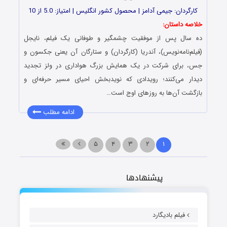
کارگردان: جیمی آدامز | محصول کشور انگلیس | امتیاز: 5.0 از 10
خلاصه داستان:
ده سال پس از موفقیت چشمگیر و طوفانی یک فیلم، نایجل
(فیلم‌نامه‌نویس)، آندریا (کارگردان) و ستارگان آن یعنی جکسون و
جس، برای شرکت در یک همایش بزرگ هواداری در ولز تجدید
دیدار می‌کنند؛ رویدادی که نویدبخش احیای مسیر حرفه‌ای و
بازگشت آن‌ها به روزهای اوج است…
ادامه مطلب
۵
۴
۳
۲
۱
پیشنهادها
فیلم بادیگارد