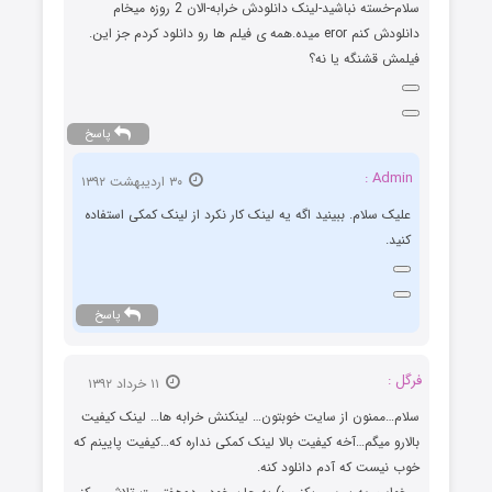
سلام-خسته نباشید-لینک دانلودش خرابه-الان 2 روزه میخام
دانلودش کنم eror میده.همه ی فیلم ها رو دانلود کردم جز این.
فیلمش قشنگه یا نه؟
پاسخ
Admin :
۳۰ اردیبهشت ۱۳۹۲
علیک سلام. ببینید اگه یه لینک کار نکرد از لینک کمکی استفاده
کنید.
پاسخ
فرگل :
۱۱ خرداد ۱۳۹۲
سلام…ممنون از سایت خوبتون… لینکنش خرابه ها… لینک کیفیت
بالارو میگم…آخه کیفیت بالا لینک کمکی نداره که…کیفیت پایینم که
خوب نیست که آدم دانلود کنه.