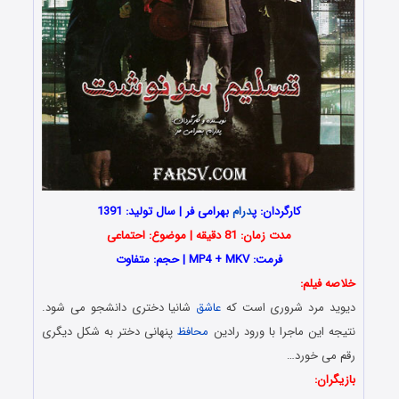
کارگردان: پ
درام
بهرامی فر | سال تولید: 1391
مدت زمان: 81 دقیقه | موضوع: احتماعی
فرمت: MP4 + MKV | حجم: متفاوت
خلاصه فیلم:
دیوید مرد شروری است که
عاشق
شانیا دختری دانشجو می شود.
نتیجه این ماجرا با ورود رادین
محافظ
پنهانی دختر به شکل دیگری
رقم می خورد…
بازیگران: