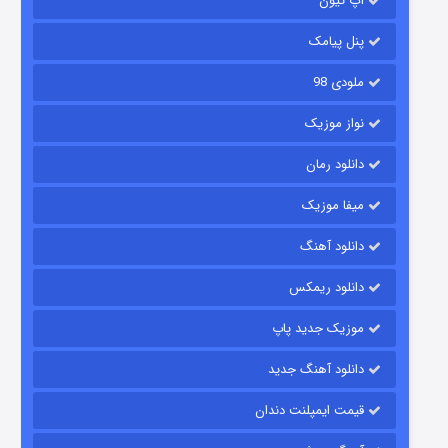
آپ تیون
باب اسفنجی فصل ۱۷
6 (زیرنویس)
قسمت
منتشر شد
پنل پیامک
ملودی 98
نواز موزیک
دانلود رمان
میفا موزیک
دانلود آهنگ
رویایی برای تو
دانلود ریمکس
15 (دوبله)
قسمت
منتشر شد
موزیک جدید پاپ
دانلود آهنگ جدید
قیمت ایمپلنت دندان