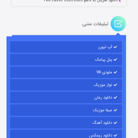
دانلود سریال تد لاسو Ted Lasso 2020-2026
تبلیغات متنی
آپ تیون
جادوگری در مغولستان
۱۴ (زیرنویس)
قسمت
منتشر شد
پنل پیامک
ملودی 98
نواز موزیک
دانلود رمان
میفا موزیک
دانلود آهنگ
باب اسفنجی فصل ۱۷
دانلود ریمکس
۶ (زیرنویس)
قسمت
منتشر شد