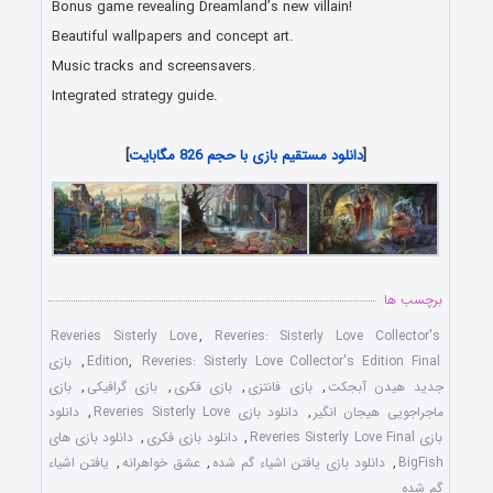
Bonus game revealing Dreamland’s new villain!
Beautiful wallpapers and concept art.
Music tracks and screensavers.
Integrated strategy guide.
دانلود رایگان بازی های هیدن آبجکت جدید همراه با لینک مستقیم
[
دانلود مستقیم بازی با حجم 826 مگابایت
]
برچسب ها
Reveries Sisterly Love
,
Reveries: Sisterly Love Collector's
Reveries: Sisterly Love Collector's Edition Final
,
Edition
,
بازی
جدید هیدن آبجکت
,
بازی فانتزی
,
بازی فکری
,
بازی گرافیکی
,
بازی
ماجراجویی هیجان انگیر
,
دانلود بازی Reveries Sisterly Love
,
دانلود
بازی Reveries Sisterly Love Final
,
دانلود بازی فکری
,
دانلود بازی های
BigFish
,
دانلود بازی یافتن اشیاء گم شده
,
عشق خواهرانه
,
یافتن اشیاء
گم شده