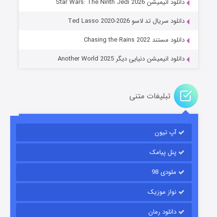
دانلود انیمیشن Star Wars: The Ninth Jedi 2026
جادوگری در مغولستان
دانلود سریال تد لاسو Ted Lasso 2020-2026
۱۴ (زیرنویس)
قسمت
منتشر شد
دانلود مستند Chasing the Rains 2022
دانلود انیمیشن دنیایی دیگر Another World 2025
تبلیغات متنی
آپ تیون
باب اسفنجی فصل ۱۷
۶ (زیرنویس)
قسمت
منتشر شد
پنل پیامک
ملودی 98
نواز موزیک
دانلود رمان