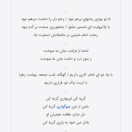
. .
…
تا تو بودی رخنه‏ای برغم نبود / زخم دل را حاجت مرهم نبود
با زلالی‏هایت ای تفسیر عشق / عشق‏ورزی سخت بر آدم نبود
رحلت امام خمینی بر عاشقانش تسلیت باد
…
اماما از فراغت جان ما سوخت
ز سوز درد و داغت جان ما سوخت
…
با یاد تو ای امام، کاری داریم / گهگاه، شب جمعه، بهشت زهرا
با تربت پاک تو، قراری داریم
…
گریه کن ابربهاری گریه کن
بامن از این
سوگواری
گریه کن
دل ندارد طاقت هجران او
بادل من خود به یاری گریه کن
…