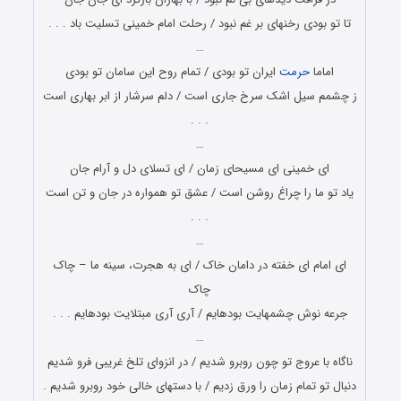
تا تو بودی رخنه‏ای بر غم نبود / رحلت امام خمینی تسلیت باد . . .
…
اماما
حرمت
ایران تو بودی / تمام روح این سامان تو بودی
ز چشمم سیل اشک سرخ جاری است / دلم سرشار از ابر بهاری است
. . .
…
ای خمینی ای مسیحای زمان / ای تسلای دل و آرام جان
یاد تو ما را چراغ روشن است / عشق تو همواره در جان و تن است
. . .
…
ای امام ای خفته در دامان خاک / ای به هجرت، سینه ما – چاک
چاک
جرعه نوش چشمهایت بوده‏ایم / آری آری مبتلایت بوده‏ایم . . .
…
ناگاه با عروج تو چون روبرو شدیم / در انزوای تلخ غریبی فرو شدیم
دنبال تو تمام زمان را ورق زدیم / با دستهای خالی خود روبرو شدیم .