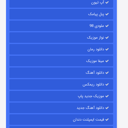
آپ تیون
پنل پیامک
ملودی 98
نواز موزیک
دانلود رمان
میفا موزیک
شکست استوارت در نجات جهان
دانلود آهنگ
۷ (زیرنویس)
قسمت
منتشر شد
دانلود ریمکس
موزیک جدید پاپ
دانلود آهنگ جدید
قیمت ایمپلنت دندان