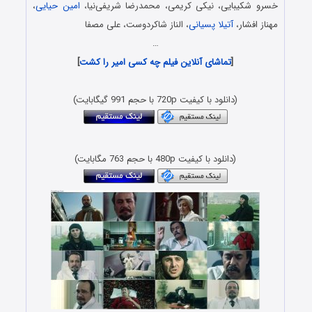
خسرو شکیبایی، نیکی کریمی، محمدرضا شریفی‌نیا،
امین حیایی
،
مهناز افشار،
آتیلا پسیانی
، الناز شاکردوست، علی مصفا
…
[
تماشای آنلاین فیلم چه کسی امیر را کشت
]
(دانلود با کیفیت 720p با حجم 991 گیگابایت)
(دانلود با کیفیت 480p با حجم 763 مگابایت)