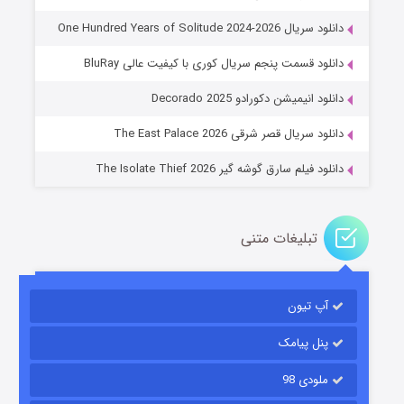
دانلود سریال One Hundred Years of Solitude 2024-2026
دانلود قسمت پنجم سریال کوری با کیفیت عالی BluRay
عملیات آپارتمان
دانلود انیمیشن دکورادو Decorado 2025
۲ (زیرنویس)
قسمت
منتشر شد
دانلود سریال قصر شرقی The East Palace 2026
دانلود فیلم سارق گوشه گیر The Isolate Thief 2026
تبلیغات متنی
آپ تیون
مردگان متحرک: شهر مرده ۳
۲ (زیرنویس)
قسمت
منتشر شد
پنل پیامک
ملودی 98