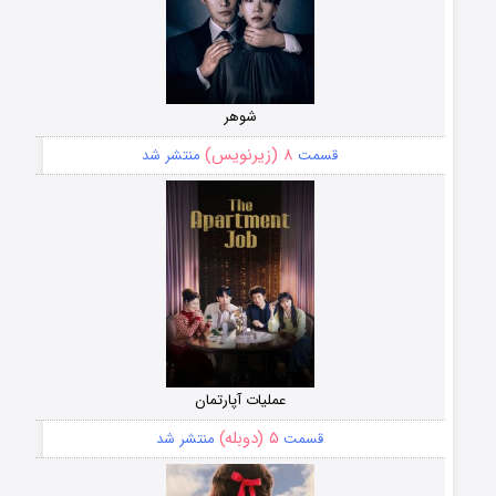
شوهر
۸ (زیرنویس)
قسمت
منتشر شد
عملیات آپارتمان
۵ (دوبله)
قسمت
منتشر شد