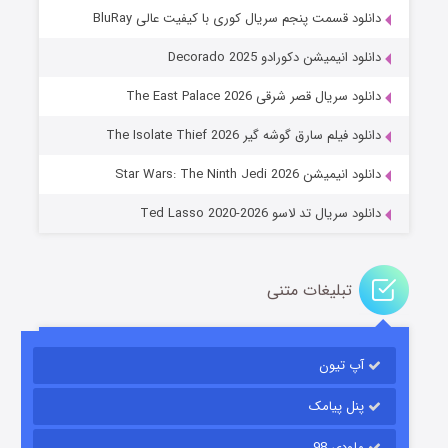
دانلود قسمت پنجم سریال کوری با کیفیت عالی BluRay
دانلود انیمیشن دکورادو Decorado 2025
دانلود سریال قصر شرقی The East Palace 2026
جادوگری در مغولستان
دانلود فیلم سارق گوشه گیر The Isolate Thief 2026
۱۴ (زیرنویس)
قسمت
منتشر شد
دانلود انیمیشن Star Wars: The Ninth Jedi 2026
دانلود سریال تد لاسو Ted Lasso 2020-2026
تبلیغات متنی
آپ تیون
باب اسفنجی فصل ۱۷
۶ (زیرنویس)
قسمت
منتشر شد
پنل پیامک
ملودی 98