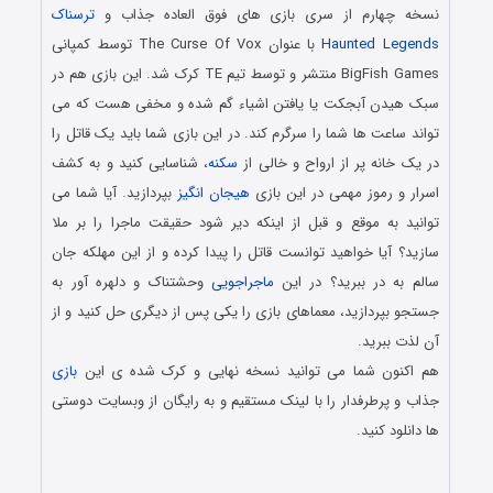
نسخه چهارم از سری بازی های فوق العاده جذاب و
ترسناک
Haunted Legends
با عنوان The Curse Of Vox توسط کمپانی
BigFish Games منتشر و توسط تیم TE کرک شد. این بازی هم در
سبک هیدن آبجکت یا یافتن اشیاء گم شده و مخفی هست که می
تواند ساعت ها شما را سرگرم کند. در این بازی شما باید یک قاتل را
در یک خانه پر از ارواح و خالی از
سکنه
، شناسایی کنید و به کشف
اسرار و رموز مهمی در این بازی
هیجان انگیز
بپردازید. آیا شما می
توانید به موقع و قبل از اینکه دیر شود حقیقت ماجرا را بر ملا
سازید؟ آیا خواهید توانست قاتل را پیدا کرده و از این مهلکه جان
سالم به در ببرید؟ در این
ماجراجویی
وحشتناک و دلهره آور به
جستجو بپردازید، معماهای بازی را یکی پس از دیگری حل کنید و از
آن لذت ببرید.
هم اکنون شما می توانید نسخه نهایی و کرک شده ی این
بازی
جذاب و پرطرفدار را با لینک مستقیم و به رایگان از وبسایت دوستی
ها دانلود کنید.
دانلود رایگان بازی کامپیوتر در سبک پیدا کردن اشیاء مخفی با لینک
مستقیم