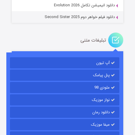
دانلود انیمیشن تکامل Evolution 2026
دانلود فیلم خواهر دوم Second Sister 2025
تبلیغات متنی
باب اسفنجی فصل ۱۷
آپ تیون
۶ (زیرنویس)
قسمت
منتشر شد
پنل پیامک
ملودی 98
نواز موزیک
دانلود رمان
میفا موزیک
رویایی برای تو