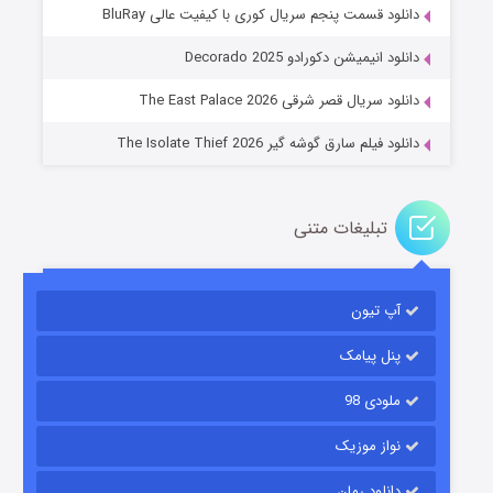
دانلود قسمت پنجم سریال کوری با کیفیت عالی BluRay
عملیات آپارتمان
دانلود انیمیشن دکورادو Decorado 2025
۲ (زیرنویس)
قسمت
منتشر شد
دانلود سریال قصر شرقی The East Palace 2026
دانلود فیلم سارق گوشه گیر The Isolate Thief 2026
تبلیغات متنی
آپ تیون
مردگان متحرک: شهر مرده ۳
۲ (زیرنویس)
قسمت
منتشر شد
پنل پیامک
ملودی 98
نواز موزیک
دانلود رمان