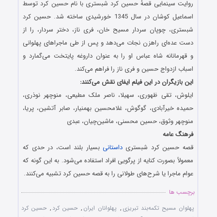
روایت سینمایی قصهٔ حسین کرد شبستری با نام حسین کرد توسط
اسماعیل کوشان در سال 1345 خورشیدی ساخته شد. حسین کرد
شبستری، چوپان سردار مسیح خان، فری ناز، دختر سردار، را از
دست عده‌ای راهزن نجات می‌دهد و پس از طی ماجراهای پهلوانی
و قهرمانانه شاه عباس او را به عنوان داروغه پایتخت می‌گمارد و
اسباب ازدواج حسین و فری ناز را فراهم می‌کند.
این بازیگران در این فیلم ایفای نقش می‌کنند:
ایلوش، تقی ظهوری، سهیلا، ناصر ملک مطیعی، منوچهر نوذری،
حمیده خیرآبادی، گوگوش، غلامحسین بهمنیار، صابر آتشین، پریا،
منوچهر وثوق، حسین محسنی، ماشین‌چیان، عبدی
فرهنگ عامه
قصه حسین کرد شبستری
داستانی
بسیار بلند است، در حدی که
معمولاً بصورت کنایه از پرگویی افراد استفاده می‌شود. به این گونه که
عوام ماجرا یا شرح‌های طولانی را به قصه حسین کرد تشبیه می‌کنند.
برچسب ها
پهلوان مسیح تکمه‌بند تبریزی
,
پهلوانان ایران
,
حسین کرد
,
حسین کرد