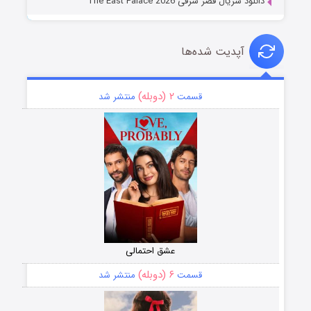
دانلود سریال قصر شرقی The East Palace 2026
آپدیت شده‌ها
۲ (دوبله)
قسمت
منتشر شد
عشق احتمالی
۶ (دوبله)
قسمت
منتشر شد