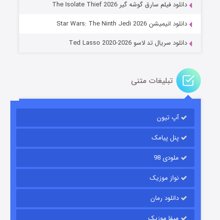
دانلود فیلم سارق گوشه گیر The Isolate Thief 2026
۶ (زیرنویس)
قسمت
منتشر شد
دانلود انیمیشن Star Wars: The Ninth Jedi 2026
دانلود سریال تد لاسو Ted Lasso 2020-2026
تبلیغات متنی
آپ تیون
جادوگری در مغولستان
۱۴ (زیرنویس)
قسمت
منتشر شد
پنل پیامک
ملودی 98
نواز موزیک
دانلود رمان
میفا موزیک