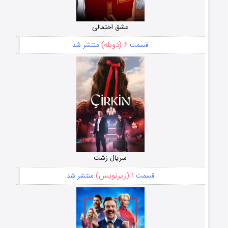
عشق احتمالی
۶ (دوبله)
قسمت
منتشر شد
سریال زشت
۱ (زیرنویس)
قسمت
منتشر شد