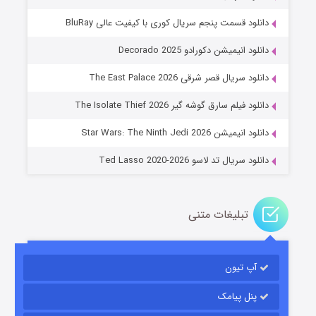
دانلود قسمت پنجم سریال کوری با کیفیت عالی BluRay
دانلود انیمیشن دکورادو Decorado 2025
دانلود سریال قصر شرقی The East Palace 2026
خاندان اژدها فصل ۳
دانلود فیلم سارق گوشه گیر The Isolate Thief 2026
۶ (زیرنویس)
قسمت
منتشر شد
دانلود انیمیشن Star Wars: The Ninth Jedi 2026
دانلود سریال تد لاسو Ted Lasso 2020-2026
تبلیغات متنی
آپ تیون
جادوگری در مغولستان
۱۴ (زیرنویس)
قسمت
منتشر شد
پنل پیامک