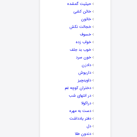
حیثیت گمشده
خائن کشی
خاتون
خجالت نکش
خسوف
خواب زده
خوب بد جلف
خون سرد
دادزن
داریوش
داوینچیز
دختران کوچه غم
در انتهای شب
دراکولا
دست به مهره
دفتر یادداشت
دل
دندون طلا