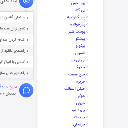
لینک‌های 
بوی خون
بی گناه
پدر گواردیولا
سینمای آنلاین دو
پدرخوانده
تغییر زبان فیلم‌ها
پوست شیر
پیشگو
اضافه کردن صدای 
پیکولو
راهنمای دانلود ا
تاسیان
تی ان تی
آشنایی با انواع ک
جادوگر
راهنمای فعال سازی کیفیت R
جان سخت
جزیره
هیچ
دیدگا
جنگل آسفالت
نمایش / م
جوکر
جیران
چهره شو
چیدمانه
حرفه ای