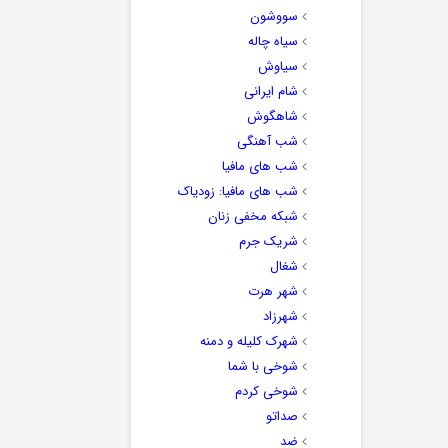
سووشون
سیاه چاله
سیاوش
شام ایرانی
شاهگوش
شب آهنگی
شب های مافیا
شب های مافیا: زودیاک
شبکه مخفی زنان
شریک جرم
شغال
شهر هرت
شهرزاد
شهرک کلیله و دمنه
شوخی با شما
شوخی کردم
صداتو
ضد