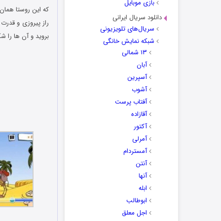
بازی موبایل
که این روستا همان
دانلود سریال ایرانی
راز پیروزی و قدر
سریال‌های تلویزیونی
بروید و آن ها را 
شبکه نمایش خانگی
۱۳ شمالی
آبان
آسپرین
آشوب
آفتاب پرست
آقازاده
آکتور
آمرلی
آمستردام
آنتن
آنها
ابله
ابوطالب
اجل معلق