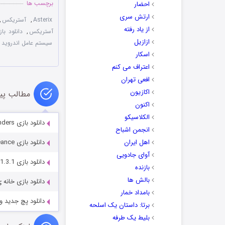
برچسب ها
احضار
ارتش سری
Asterix
,
آستریکس
,
از یاد رفته
آستریکس
,
دانلود باز
ازازیل
سیستم عامل اندروید
,
اسکار
اعتراف می کنم
افعی تهران
اکازیون
مطالب پی
اکنون
الکلاسیکو
دانلود بازی Persian Nights: Sands of Wonders برای اندروید
انجمن اشباح
اهل ایران
دانلود بازی Kingdom Rush: Vengeance برای اندروید
آوای جادویی
دانلود بازی My Diggy Dog 2 v1.3.1
بازنده
بالش ها
دانلود بازی خانه ی هزار درب 1.0
بامداد خمار
دانلود پچ جدید و فوق العاده  Final
برتا: داستان یک اسلحه
بلیط یک‌‌ طرفه