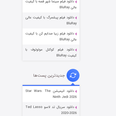
دانلود فیلم سینما شهر قصه با کیفیت
عالی BluRay
دانلود فیلم پیشمرگ با کیفیت عالی
BluRay
دانلود فیلم زیبا صدایم کن با کیفیت
جادوگری در مغولستان
عالی BluRay
۱۴ (زیرنویس)
قسمت
منتشر شد
دانلود فیلم کوکتل مولوتوف با
کیفیت BluRay
جدیدترین پست‌ها
دانلود انیمیشن Star Wars: The
Ninth Jedi 2026
باب اسفنجی فصل ۱۷
دانلود سریال تد لاسو Ted Lasso
۶ (زیرنویس)
قسمت
منتشر شد
2020-2026