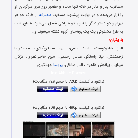
مسافرت پدر و مادر در خانه تنها مانده و حضور روح‌های سرگردان او
را آزار می‌دهد و در نهایت پیشنهاد مسافرت
دخترانه
از طرف خواهر
بهرام و دو دختر دیگر را قبول کرده راهی شمال می‌‌شود. همان شب
به طرز مشکوکی یک یک بچه‌های گروه کشته میشوند و….
بازیگران:
الناز شاکردوست، امید متقی، الهه سلطان‌آبادی، محمدرضا
زحمتکش، بیتا راستگو، عباس رحیمی، امین حاجی‌نظری، مژگان
مینایی، پیانوش طاهری، الناز صادقی،
پریسا
جهانگیری
Inja Akhare Donyast
(دانلود با کیفیت 720p با حجم 729 مگابایت)
…
(دانلود با کیفیت 480p با حجم 308 مگابایت)