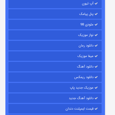
آپ تیون
مردگان متحرک: شهر مرده ۳
۲ (زیرنویس)
قسمت
منتشر شد
پنل پیامک
ملودی 98
نواز موزیک
دانلود رمان
میفا موزیک
دانلود آهنگ
شکست استوارت در نجات جهان
دانلود ریمکس
۷ (زیرنویس)
قسمت
منتشر شد
موزیک جدید پاپ
دانلود آهنگ جدید
قیمت ایمپلنت دندان