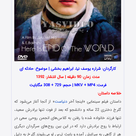
کارگردان: شراره یوسف نیا، ابراهیم بخشی | موضوع: حادثه ای
مدت زمان: 90 دقیقه | سال انتشار: 1392
فرمت: MKV + MP4 | حجم: 729 + 308 مگابایت
خلاصه داستان:
داستان فیلم سینمایی «اینجا آخر
دنیاست
» از آنجا آغاز می‌شود که
گلرخ دختری 22 ساله و دانشجو که بعد از فوت تنها برادرش سعید،
تنها فرزند خانواده شده با رفتن به کلاس‌‌های انجمن روحی سعی در
ارتباط با روح برادرش دارد که در این بین روح‌‌های سرگردان دیگری
هر از گاهی به سراغش آمده و باعث ترس او می‌‌شوند.گلرخ به دلیل