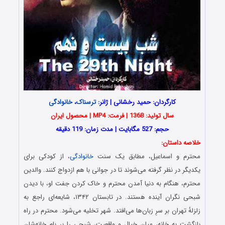
کارگردان: حمید رخشانی | ژانر:
ترسناک
،
خانوادگی
سال تولید: 1368 | فرمت: MP4 | محصول ایران
حجم: 527 مگابایت | مدت زمان: 119 دقیقه
خلاصه داستان:
محترم و اسماعیل، مطابق یک سنت
خانوادگی
، از کودکی برای
یکدیگر در نظر گرفته می‌شوند تا در جوانی با هم ازدواج کنند. والدین
محترم، هنگام به دنیا آمدن محترم و خاک کردن جفت او، با دیدن
شبحی نگران آینده هستند. در تابستان ۱۳۴۲، شایعه‌ای راجع به
زلزلهٔ تهران بر سرِ زبان‌ها می‌افتد. شهر تخلیه می‌شود. محترم در راه
بازگشت به خانه، میان خیال و واقعیت، شبحی را بر بام خانه‌شان