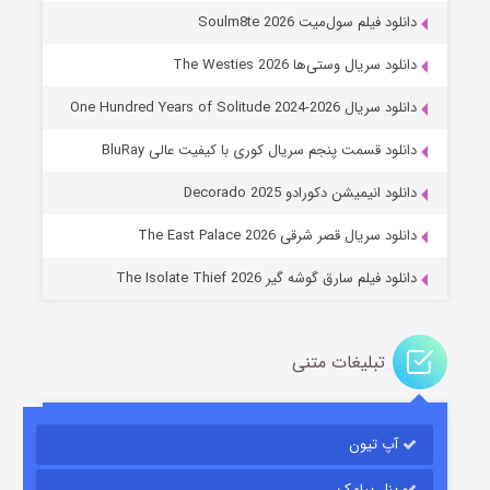
دانلود فیلم سول‌میت Soulm8te 2026
دانلود سریال وستی‌ها The Westies 2026
دانلود سریال One Hundred Years of Solitude 2024-2026
دانلود قسمت پنجم سریال کوری با کیفیت عالی BluRay
عملیات آپارتمان
دانلود انیمیشن دکورادو Decorado 2025
۲ (زیرنویس)
قسمت
منتشر شد
دانلود سریال قصر شرقی The East Palace 2026
دانلود فیلم سارق گوشه گیر The Isolate Thief 2026
تبلیغات متنی
آپ تیون
مردگان متحرک: شهر مرده ۳
۲ (زیرنویس)
قسمت
منتشر شد
پنل پیامک