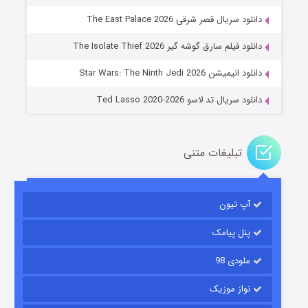
دانلود سریال قصر شرقی The East Palace 2026
خاندان اژدها فصل ۳
دانلود فیلم سارق گوشه گیر The Isolate Thief 2026
۶ (زیرنویس)
قسمت
منتشر شد
دانلود انیمیشن Star Wars: The Ninth Jedi 2026
دانلود سریال تد لاسو Ted Lasso 2020-2026
تبلیغات متنی
آپ تیون
جادوگری در مغولستان
۱۴ (زیرنویس)
قسمت
منتشر شد
پنل پیامک
ملودی 98
نواز موزیک