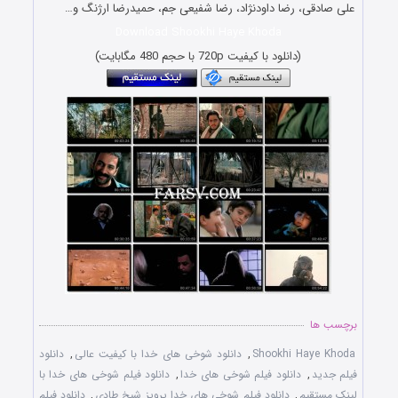
علی صادقی، رضا داودنژاد، رضا شفیعی جم، حمیدرضا ارژنگ و…
Download Shookhi Haye Khoda
(دانلود با کیفیت 720p با حجم 480 مگابایت)
برچسب ها
Shookhi Haye Khoda
,
دانلود شوخی های خدا با کیفیت عالی
,
دانلود
فیلم جدید
,
دانلود فیلم شوخی های خدا
,
دانلود فیلم شوخی های خدا با
لینک مستقیم
,
دانلود فیلم شوخی های خدا پرویز شیخ طادی
,
دانلود فیلم