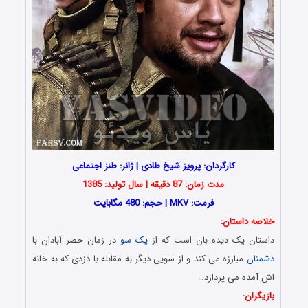
کارگردان: پرویز شیخ طادی | ژانر: طنز اجتماعی
مدت زمان: 87 دقیقه | سال تولید: 1385
فرمت: MKV | حجم: 480 مگابایت
خلاصه داستان:
داستان یک دیده بان است که از
یک سو
در زمان حصر آبادان با
دشمنان
مبارزه می کند و از سویی دیگر به مقابله با دزدی که به خانه
اش آمده می پردازد…
بازیگران
: